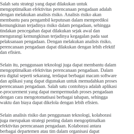
Salah satu strategi yang dapat dilakukan untuk
mengoptimalkan efektivitas perencanaan pengadaan adalah
dengan melakukan analisis risiko. Analisis risiko akan
membantu para pengambil keputusan dalam memprediksi
kemungkinan terjadinya risiko dalam pengadaan, sehingga
tindakan pencegahan dapat dilakukan sejak awal dan
mengurangi kemungkinan terjadinya kegagalan pada saat
pelaksanaan pengadaan. Dengan melakukan analisis risiko,
perencanaan pengadaan dapat dilakukan dengan lebih efektif
dan efisien.
Selain itu, penggunaan teknologi juga dapat membantu dalam
mengoptimalkan efektivitas perencanaan pengadaan. Dalam
era digital seperti sekarang, terdapat berbagai macam software
dan aplikasi yang dapat digunakan untuk memudahkan proses
perencanaan pengadaan. Salah satu contohnya adalah aplikasi
e-procurement yang dapat mempermudah proses pengadaan
dengan cara mengotomatisasi berbagai tahapan, sehingga
waktu dan biaya dapat dikelola dengan lebih efisien.
Selain analisis risiko dan penggunaan teknologi, kolaborasi
juga merupakan strategi penting dalam mengoptimalkan
efektivitas perencanaan pengadaan. Kolaborasi antara
berbagai departemen atau tim dalam organisasi dapat