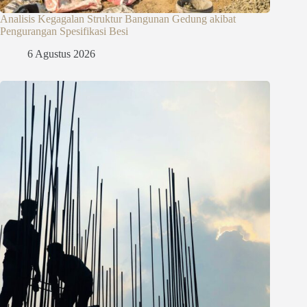
Analisis Kegagalan Struktur Bangunan Gedung akibat
Pengurangan Spesifikasi Besi
6 Agustus 2026