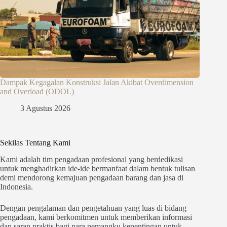
Dampak Kegagalan Konstruksi Jalan Akibat Overdimension
and Overload (ODOL)
3 Agustus 2026
Sekilas Tentang Kami
Kami adalah tim pengadaan profesional yang berdedikasi
untuk menghadirkan ide-ide bermanfaat dalam bentuk tulisan
demi mendorong kemajuan pengadaan barang dan jasa di
Indonesia.
Dengan pengalaman dan pengetahuan yang luas di bidang
pengadaan, kami berkomitmen untuk memberikan informasi
dan saran praktis bagi para pemangku kepentingan untuk