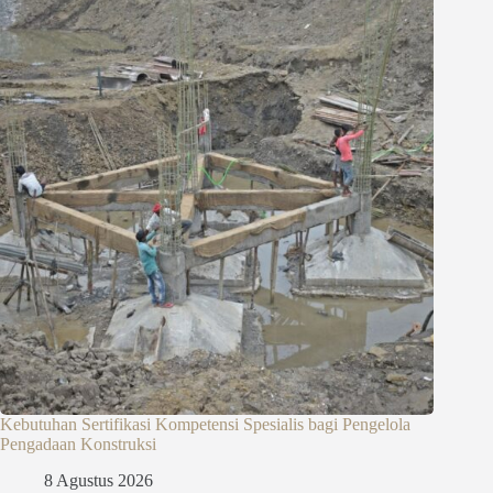
Kebutuhan Sertifikasi Kompetensi Spesialis bagi Pengelola
Pengadaan Konstruksi
8 Agustus 2026