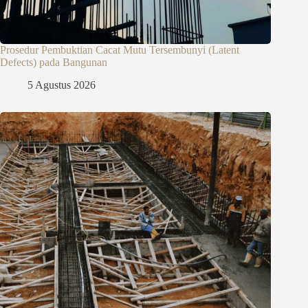
Prosedur Pembuktian Cacat Mutu Tersembunyi (Latent
Defects) pada Bangunan
5 Agustus 2026