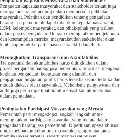
Penguatan Kapasitas Masyarakat dan Stakeholder
Penguatan kapasitas masyarakat dan stakeholder terkait juga
merupakan strategi penting dalam memperkuat pelibatan
masyarakat. Pelatihan dan pendidikan tentang pengadaan
barang jasa pemerintah dapat diberikan kepada masyarakat,
LSM, kelompok masyarakat, dan pihak-pihak yang terlibat
dalam proses pengadaan. Dengan meningkatkan pengetahuan
dan keterampilan mereka, masyarakat dan stakeholder akan
lebih siap untuk berpartisipasi secara aktif dan efektif.
Meningkatkan Transparansi dan Akuntabilitas
Transparansi dan akuntabilitas harus ditingkatkan dalam
proses pengadaan barang jasa pemerintah. Informasi mengenai
kegiatan pengadaan, keputusan yang diambil, dan
penggunaan anggaran publik harus tersedia secara terbuka dan
mudah diakses oleh masyarakat. Mekanisme pengawasan dan
audit juga perlu diperkuat untuk memastikan akuntabilitas
dalam pengadaan.
Peningkatan Partisipasi Masyarakat yang Merata
Pemerintah perlu mengadopsi langkah-langkah untuk
meningkatkan partisipasi masyarakat yang merata dalam
pengadaan barang jasa pemerintah. Diperlukan upaya khusus
untuk melibatkan kelompok masyarakat yang rentan atau
memiliki akses terbatas, seperti masyarakat miskin,