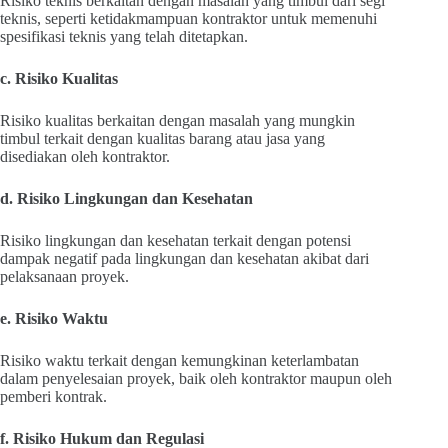
Risiko teknis berkaitan dengan masalah yang timbul dari segi
teknis, seperti ketidakmampuan kontraktor untuk memenuhi
spesifikasi teknis yang telah ditetapkan.
c. Risiko Kualitas
Risiko kualitas berkaitan dengan masalah yang mungkin
timbul terkait dengan kualitas barang atau jasa yang
disediakan oleh kontraktor.
d. Risiko Lingkungan dan Kesehatan
Risiko lingkungan dan kesehatan terkait dengan potensi
dampak negatif pada lingkungan dan kesehatan akibat dari
pelaksanaan proyek.
e. Risiko Waktu
Risiko waktu terkait dengan kemungkinan keterlambatan
dalam penyelesaian proyek, baik oleh kontraktor maupun oleh
pemberi kontrak.
f. Risiko Hukum dan Regulasi