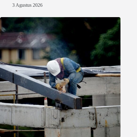
3 Agustus 2026