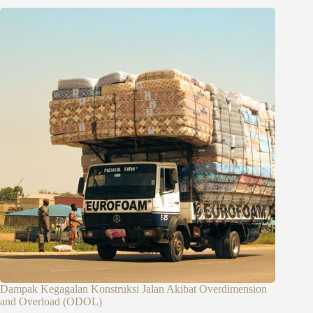
Dampak Kegagalan Konstruksi Jalan Akibat Overdimension
and Overload (ODOL)