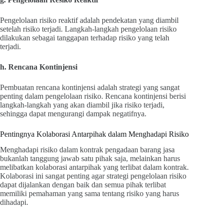
Pengelolaan risiko reaktif adalah pendekatan yang diambil
setelah risiko terjadi. Langkah-langkah pengelolaan risiko
dilakukan sebagai tanggapan terhadap risiko yang telah
terjadi.
h. Rencana Kontinjensi
Pembuatan rencana kontinjensi adalah strategi yang sangat
penting dalam pengelolaan risiko. Rencana kontinjensi berisi
langkah-langkah yang akan diambil jika risiko terjadi,
sehingga dapat mengurangi dampak negatifnya.
Pentingnya Kolaborasi Antarpihak dalam Menghadapi Risiko
Menghadapi risiko dalam kontrak pengadaan barang jasa
bukanlah tanggung jawab satu pihak saja, melainkan harus
melibatkan kolaborasi antarpihak yang terlibat dalam kontrak.
Kolaborasi ini sangat penting agar strategi pengelolaan risiko
dapat dijalankan dengan baik dan semua pihak terlibat
memiliki pemahaman yang sama tentang risiko yang harus
dihadapi.