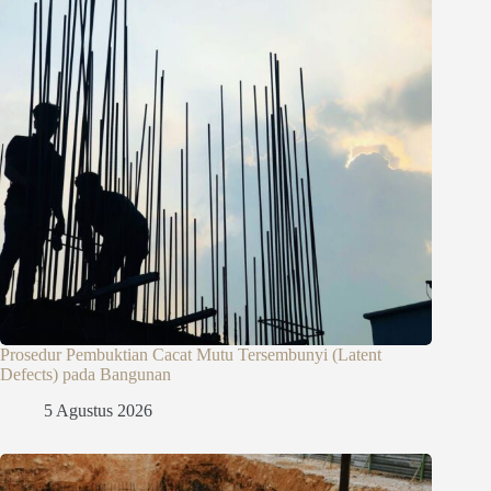
Prosedur Pembuktian Cacat Mutu Tersembunyi (Latent
Defects) pada Bangunan
5 Agustus 2026