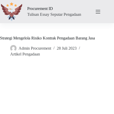
Skip
to
Procurement ID
content
Tulisan Essay Seputar Pengadaan
Strategi Mengelola Risiko Kontrak Pengadaan Barang Jasa
Admin Procurement
28 Juli 2023
Artikel Pengadaan