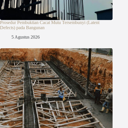
Prosedur Pembuktian Cacat Mutu Tersembunyi (Latent
Defects) pada Bangunan
5 Agustus 2026