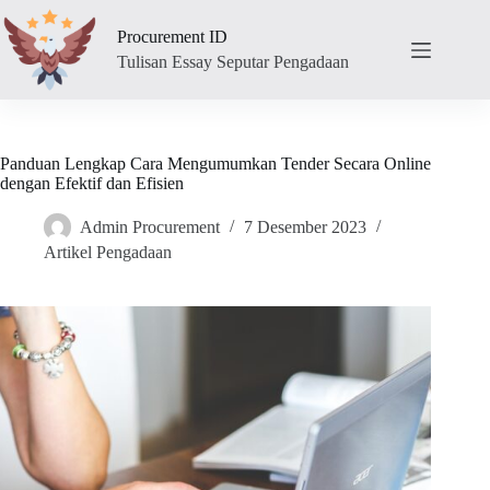
Skip
to
Procurement ID
content
Tulisan Essay Seputar Pengadaan
Panduan Lengkap Cara Mengumumkan Tender Secara Online
dengan Efektif dan Efisien
Admin Procurement
7 Desember 2023
Artikel Pengadaan