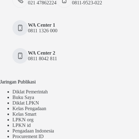
021 47862224
0811-9523-022
WA Center 1
0811 1326 000
WA Center 2
0811 8042 811
Jaringan Publikasi
Diklat Pemerintah
Buku Saya
Diklat LPKN
Kelas Pengadaan
Kelas Smart
LPKN org
LPKN id
Pengadaan Indonesia
Procurement ID