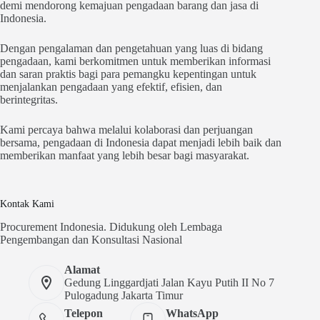
demi mendorong kemajuan pengadaan barang dan jasa di
Indonesia.
Dengan pengalaman dan pengetahuan yang luas di bidang
pengadaan, kami berkomitmen untuk memberikan informasi
dan saran praktis bagi para pemangku kepentingan untuk
menjalankan pengadaan yang efektif, efisien, dan
berintegritas.
Kami percaya bahwa melalui kolaborasi dan perjuangan
bersama, pengadaan di Indonesia dapat menjadi lebih baik dan
memberikan manfaat yang lebih besar bagi masyarakat.
Kontak Kami
Procurement Indonesia. Didukung oleh Lembaga
Pengembangan dan Konsultasi Nasional
Alamat
Gedung Linggardjati Jalan Kayu Putih II No 7
Pulogadung Jakarta Timur
Telepon
WhatsApp