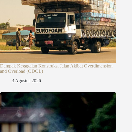
Dampak Kegagalan Konstruksi Jalan Akibat Overdimension
and Overload (ODOL)
3 Agustus 2026