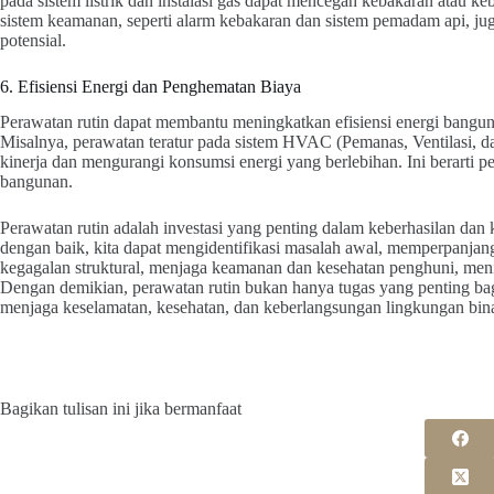
pada sistem listrik dan instalasi gas dapat mencegah kebakaran atau k
sistem keamanan, seperti alarm kebakaran dan sistem pemadam api, ju
potensial.
6. Efisiensi Energi dan Penghematan Biaya
Perawatan rutin dapat membantu meningkatkan efisiensi energi bangun
Misalnya, perawatan teratur pada sistem HVAC (Pemanas, Ventilasi,
kinerja dan mengurangi konsumsi energi yang berlebihan. Ini berarti 
bangunan.
Perawatan rutin adalah investasi yang penting dalam keberhasilan d
dengan baik, kita dapat mengidentifikasi masalah awal, memperpanjan
kegagalan struktural, menjaga keamanan dan kesehatan penghuni, meni
Dengan demikian, perawatan rutin bukan hanya tugas yang penting bag
menjaga keselamatan, kesehatan, dan keberlangsungan lingkungan bin
Bagikan tulisan ini jika bermanfaat