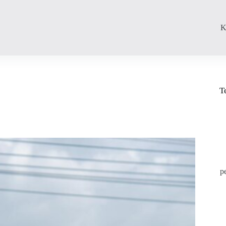
K
T
p