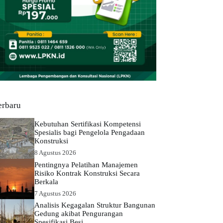
erbaru
Kebutuhan Sertifikasi Kompetensi
Spesialis bagi Pengelola Pengadaan
Konstruksi
8 Agustus 2026
Pentingnya Pelatihan Manajemen
Risiko Kontrak Konstruksi Secara
Berkala
7 Agustus 2026
Analisis Kegagalan Struktur Bangunan
Gedung akibat Pengurangan
Spesifikasi Besi