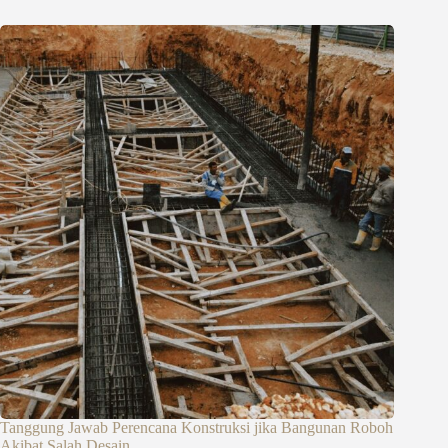
Tanggung Jawab Perencana Konstruksi jika Bangunan Roboh
Akibat Salah Desain