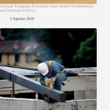
Dampak Kegagalan Konstruksi Jalan Akibat Overdimension
and Overload (ODOL)
3 Agustus 2026