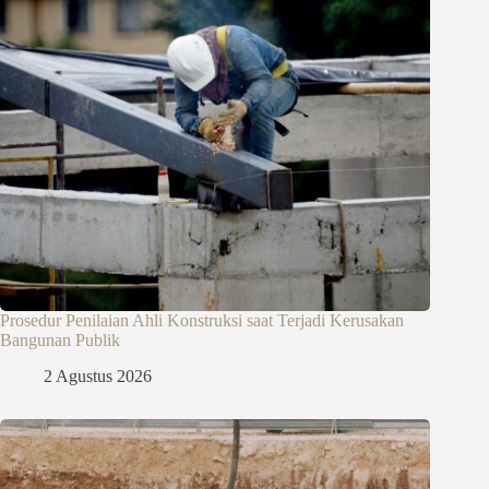
Prosedur Penilaian Ahli Konstruksi saat Terjadi Kerusakan
Bangunan Publik
2 Agustus 2026