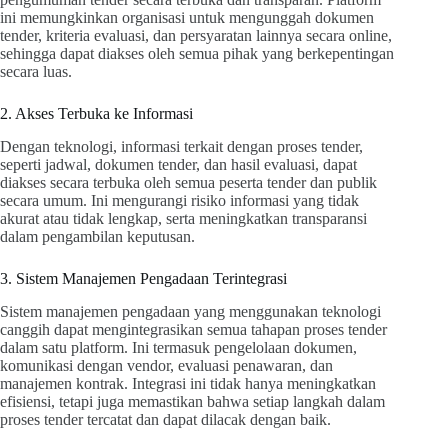
ini memungkinkan organisasi untuk mengunggah dokumen
tender, kriteria evaluasi, dan persyaratan lainnya secara online,
sehingga dapat diakses oleh semua pihak yang berkepentingan
secara luas.
2. Akses Terbuka ke Informasi
Dengan teknologi, informasi terkait dengan proses tender,
seperti jadwal, dokumen tender, dan hasil evaluasi, dapat
diakses secara terbuka oleh semua peserta tender dan publik
secara umum. Ini mengurangi risiko informasi yang tidak
akurat atau tidak lengkap, serta meningkatkan transparansi
dalam pengambilan keputusan.
3. Sistem Manajemen Pengadaan Terintegrasi
Sistem manajemen pengadaan yang menggunakan teknologi
canggih dapat mengintegrasikan semua tahapan proses tender
dalam satu platform. Ini termasuk pengelolaan dokumen,
komunikasi dengan vendor, evaluasi penawaran, dan
manajemen kontrak. Integrasi ini tidak hanya meningkatkan
efisiensi, tetapi juga memastikan bahwa setiap langkah dalam
proses tender tercatat dan dapat dilacak dengan baik.