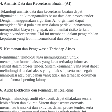
4. Analisis Data dan Kecerdasan Buatan (AI)
Teknologi analisis data dan kecerdasan buatan dapat
digunakan untuk menganalisis besar data dari proses tender.
Dengan menggunakan algoritma AI, organisasi dapat
mengidentifikasi pola atau tren dalam perilaku penawaran,
memprediksi biaya yang tepat, atau menilai risiko terkait
dengan vendor tertentu. Hal ini membantu dalam pengambilan
keputusan yang lebih informasional dan obyektif.
5. Keamanan dan Pengawasan Terhadap Akses
Penggunaan teknologi juga memungkinkan untuk
menerapkan kontrol akses yang ketat terhadap informasi
sensitif dalam proses tender. Sistem keamanan yang kuat dapat
melindungi data dari akses yang tidak sah, serta mencegah
manipulasi atau perubahan yang tidak sah terhadap dokumen
atau informasi penting lainnya.
6. Audit Elektronik dan Pemantauan Real-time
Dengan teknologi, audit elektronik dapat dilakukan secara
lebih efisien dan akurat. Sistem dapat secara otomatis
memantau transaksi dan aktivitas dalam proses tender, serta
memberikan laporan real-time kepada pihak terkait. Ini