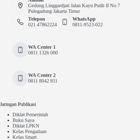
Gedung Linggardjati Jalan Kayu Putih II No 7
Pulogadung Jakarta Timur
Telepon
WhatsApp
021 47862224
0811-9523-022
WA Center 1
0811 1326 000
WA Center 2
0811 8042 811
Jaringan Publikasi
Diklat Pemerintah
Buku Saya
Diklat LPKN
Kelas Pengadaan
Kelas Smart