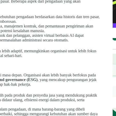
asar. Beberapa aspek dari pengadaan yang akan
butuhan pengadaan berdasarkan data historis dan tren pasar,
mborosan.
dia, manajemen kontrak, dan pemantauan pengiriman akan
 potensi kesalahan manusia.
 dan pelanggan, asisten virtual berbasis AI dapat
ermasalahan administrasi secara otomatis.
lebih adaptif, memungkinkan organisasi untuk lebih fokus
l sehari-hari.
i masa depan. Organisasi akan lebih banyak berfokus pada
 and governance (ESG)
, yang mencakup pengurangan jejak
ap hak-hak pekerja.
lih pada produk dan penyedia jasa yang mendukung praktik
didaur ulang, efisiensi energi dalam produksi, serta
alam pengadaan, di mana barang-barang yang dibeli
iperbaiki, sehingga mengurangi kebutuhan akan sumber daya