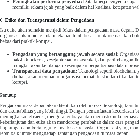
Peningkatan performa penyedia:
Data kinerja penyedia dapat
memiliki rekam jejak yang baik dalam hal kualitas, ketepatan wa
6.
Etika dan Transparansi dalam Pengadaan
Isu etika akan semakin menjadi fokus dalam pengadaan masa depan. De
organisasi akan menghadapi tekanan lebih besar untuk memastikan bahw
bebas dari praktik korupsi.
Pengadaan yang bertanggung jawab secara sosial:
Organisas
hak-hak pekerja, kesejahteraan masyarakat, dan pertimbangan li
mungkin akan kehilangan kesempatan berpartisipasi dalam pros
Transparansi data pengadaan:
Teknologi seperti blockchain,
diubah, akan membantu organisasi mematuhi standar etika dan tra
korupsi.
Penutup
Pengadaan masa depan akan ditentukan oleh inovasi teknologi, komitme
dan akuntabilitas yang lebih tinggi. Dengan pemanfaatan kecerdasan bua
meningkatkan efisiensi, mengurangi biaya, dan memastikan keberhasil
keberlanjutan dan etika akan mendorong perubahan dalam cara pengad
lingkungan dan bertanggung jawab secara sosial. Organisasi yang mamp
lebih baik untuk menghadapi tantangan pengadaan di masa depan.