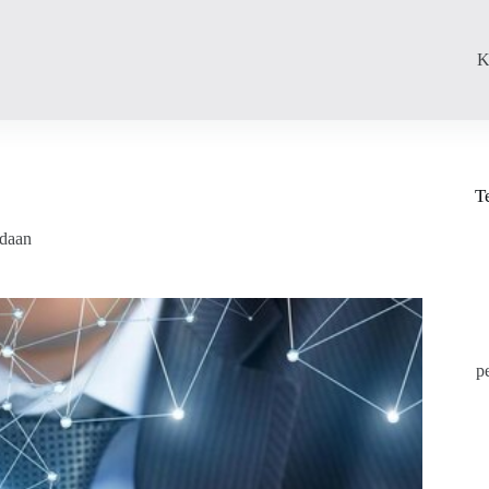
K
T
adaan
p