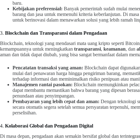
baru.
Kebijakan preferensial:
Banyak pemerintah sudah mulai mener
barang dan jasa untuk memenuhi kriteria keberlanjutan. Di masa
untuk berinovasi dalam menawarkan solusi yang lebih ramah li
3.
Blockchain dan Transparansi dalam Pengadaan
Blockchain, teknologi yang mendasari mata uang kripto seperti Bitcoin
kemampuannya untuk meningkatkan
transparansi
,
keamanan
, dan
a
aman dan tidak dapat diubah, yang bisa sangat bermanfaat dalam memas
Pencatatan transaksi yang aman:
Blockchain dapat digunakan 
mulai dari penawaran harga hingga pengiriman barang, memastik
terhadap informasi dan meminimalkan risiko penipuan atau mani
Manajemen rantai pasokan:
Blockchain memungkinkan pelacaka
dapat membantu memastikan bahwa barang yang dipesan berasal d
penundaan atau penyimpangan.
Pembayaran yang lebih cepat dan aman:
Dengan teknologi sm
secara otomatis segera setelah semua persyaratan terpenuhi, m
perselisihan.
4.
Kolaborasi Global dan Pengadaan Digital
Di masa depan, pengadaan akan semakin bersifat global dan terintegrasi