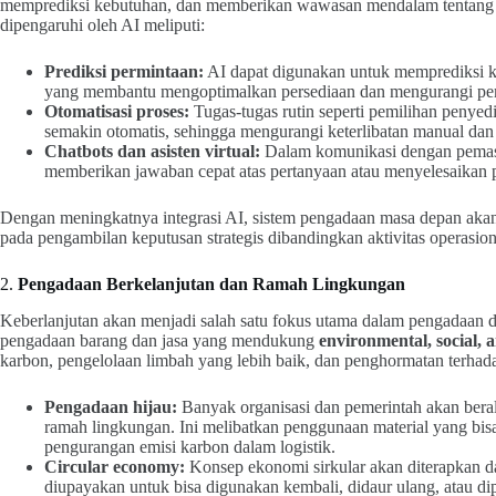
memprediksi kebutuhan, dan memberikan wawasan mendalam tentang p
dipengaruhi oleh AI meliputi:
Prediksi permintaan:
AI dapat digunakan untuk memprediksi ke
yang membantu mengoptimalkan persediaan dan mengurangi pe
Otomatisasi proses:
Tugas-tugas rutin seperti pemilihan penye
semakin otomatis, sehingga mengurangi keterlibatan manual dan
Chatbots dan asisten virtual:
Dalam komunikasi dengan pemasok
memberikan jawaban cepat atas pertanyaan atau menyelesaikan p
Dengan meningkatnya integrasi AI, sistem pengadaan masa depan akan 
pada pengambilan keputusan strategis dibandingkan aktivitas operasiona
2.
Pengadaan Berkelanjutan dan Ramah Lingkungan
Keberlanjutan akan menjadi salah satu fokus utama dalam pengadaan d
pengadaan barang dan jasa yang mendukung
environmental, social,
karbon, pengelolaan limbah yang lebih baik, dan penghormatan terhad
Pengadaan hijau:
Banyak organisasi dan pemerintah akan bera
ramah lingkungan. Ini melibatkan penggunaan material yang bisa 
pengurangan emisi karbon dalam logistik.
Circular economy:
Konsep ekonomi sirkular akan diterapkan d
diupayakan untuk bisa digunakan kembali, didaur ulang, atau d