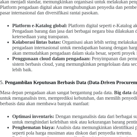
akan menjadi standar, memungkinkan organisasi untuk melakukan penga
Platform pengadaan digital akan menghubungkan penyedia dan pembeli
pasar internasional dan diversifikasi rantai pasokan.
Platform e-Katalog global:
Platform digital seperti e-Katalog
Pengadaan barang dan jasa dari berbagai negara bisa dilakukan d
ketersediaan yang transparan.
Kolaborasi lintas batas:
Organisasi akan lebih sering melakuka
pengadaan internasional untuk mendapatkan barang dengan harga y
akan memudahkan pengadaan dalam skala besar, seperti proyek i
Penggunaan cloud dalam pengadaan:
Penyimpanan dan pemro
sistem berbasis cloud, yang memungkinkan pengelolaan data secar
lebih baik.
5.
Pengambilan Keputusan Berbasis Data (Data-Driven Procurem
Masa depan pengadaan akan sangat bergantung pada data.
Big data
d
untuk menganalisis tren, memprediksi kebutuhan, dan memilih penyedia
berbasis data akan membawa banyak manfaat:
Optimasi inventaris:
Dengan menganalisis data dari berbagai s
untuk menghindari kelebihan stok atau kekurangan barang penti
Penghematan biaya:
Analisis data memungkinkan identifikasi 
seperti pola harga musiman atau diskon dari penyedia tertentu.