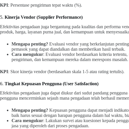
KPI
: Persentase pengiriman tepat waktu (%).
5.
Kinerja Vendor (Supplier Performance)
Efektivitas pengadaan juga bergantung pada kualitas dan performa vend
produk, harga, layanan purna jual, dan kemampuan untuk menyesuaika
Mengapa penting?
Evaluasi vendor yang berkelanjutan pentin
pemasok yang dapat diandalkan dan memberikan hasil terbaik.
Cara mengukur
: Evaluasi vendor berdasarkan kriteria tertentu,
pengiriman, dan kemampuan mereka dalam merespons masalah.
KPI
: Skor kinerja vendor (berdasarkan skala 1-5 atau rating tertulis).
6.
Tingkat Kepuasan Pengguna (User Satisfaction)
Efektivitas pengadaan juga dapat diukur dari sudut pandang pengguna
pengguna mencerminkan sejauh mana pengadaan telah berhasil memenu
Mengapa penting?
Kepuasan pengguna dapat menjadi indikato
baik harus sesuai dengan harapan pengguna dalam hal waktu, bia
Cara mengukur
: Lakukan survei atau kuesioner kepada pengg
jasa yang diperoleh dari proses pengadaan.