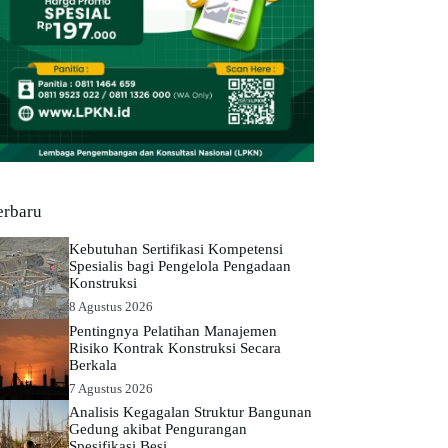
erbaru
Kebutuhan Sertifikasi Kompetensi
Spesialis bagi Pengelola Pengadaan
Konstruksi
8 Agustus 2026
Pentingnya Pelatihan Manajemen
Risiko Kontrak Konstruksi Secara
Berkala
7 Agustus 2026
Analisis Kegagalan Struktur Bangunan
Gedung akibat Pengurangan
Spesifikasi Besi