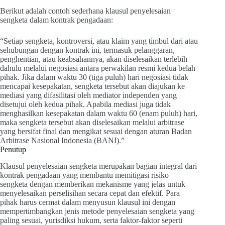
Berikut adalah contoh sederhana klausul penyelesaian
sengketa dalam kontrak pengadaan:
“Setiap sengketa, kontroversi, atau klaim yang timbul dari atau
sehubungan dengan kontrak ini, termasuk pelanggaran,
penghentian, atau keabsahannya, akan diselesaikan terlebih
dahulu melalui negosiasi antara perwakilan resmi kedua belah
pihak. Jika dalam waktu 30 (tiga puluh) hari negosiasi tidak
mencapai kesepakatan, sengketa tersebut akan diajukan ke
mediasi yang difasilitasi oleh mediator independen yang
disetujui oleh kedua pihak. Apabila mediasi juga tidak
menghasilkan kesepakatan dalam waktu 60 (enam puluh) hari,
maka sengketa tersebut akan diselesaikan melalui arbitrase
yang bersifat final dan mengikat sesuai dengan aturan Badan
Arbitrase Nasional Indonesia (BANI).”
Penutup
Klausul penyelesaian sengketa merupakan bagian integral dari
kontrak pengadaan yang membantu memitigasi risiko
sengketa dengan memberikan mekanisme yang jelas untuk
menyelesaikan perselisihan secara cepat dan efektif. Para
pihak harus cermat dalam menyusun klausul ini dengan
mempertimbangkan jenis metode penyelesaian sengketa yang
paling sesuai, yurisdiksi hukum, serta faktor-faktor seperti