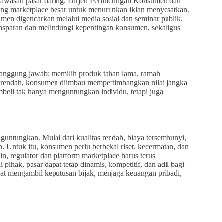
engawasan pasar daring. Dirjen Perlindungan Konsumen dan
ng marketplace besar untuk menurunkan iklan menyesatkan.
umen digencarkan melalui media sosial dan seminar publik.
ansparan dan melindungi kepentingan konsumen, sekaligus
anggung jawab: memilih produk tahan lama, ramah
terendah, konsumen diimbau mempertimbangkan nilai jangka
beli tak hanya menguntungkan individu, tetapi juga
ntungkan. Mulai dari kualitas rendah, biaya tersembunyi,
. Untuk itu, konsumen perlu berbekal riset, kecermatan, dan
n, regulator dan platform marketplace harus terus
ihak, pasar dapat tetap dinamis, kompetitif, dan adil bagi
at mengambil keputusan bijak, menjaga keuangan pribadi,