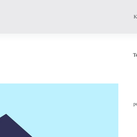
K
T
p