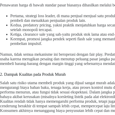
Penawaran harga di bawah standar pasar biasanya dihasilkan melalui 
Pertama, strategi loss leader, di mana penjual menjual satu pro
pembeli dan menaikkan penjualan produk lain.
Kedua, predatory pricing, yakni praktik menjatuhkan harga seca
setelah monopoli tercapai.
Ketiga, clearance sale yang sah-yaitu produk stok lama atau en
Keempat, promosi jangka pendek seperti flash sale yang memanf
pembelian impulsif.
Namun, tidak semua mekanisme ini beroperasi dengan fair play. Predat
usaha karena merugikan pesaing dan menutup peluang pasar jangka p
membeli barang-barang dengan margin tinggi yang sebenarnya mendat
2. Dampak Kualitas pada Produk Murah
Salah satu risiko utama membeli produk yang dijual sangat murah adal
mengurangi biaya bahan baku, tenaga kerja, atau proses kontrol mutu
performa menurun, atau fungsi tidak sesuai ekspektasi. Dalam jangka p
bahaya akibat kerusakan (misalnya korsleting listrik pada alat elektroni
Kualitas rendah tidak hanya memengaruhi performa produk, tetapi juga
cenderung berakhir di tempat sampah lebih cepat, mempercepat laju li
Konsumen akhirnya menanggung biaya penyusutan lebih cepat dan m