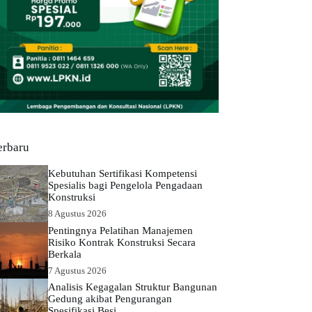
erbaru
Kebutuhan Sertifikasi Kompetensi
Spesialis bagi Pengelola Pengadaan
Konstruksi
8 Agustus 2026
Pentingnya Pelatihan Manajemen
Risiko Kontrak Konstruksi Secara
Berkala
7 Agustus 2026
Analisis Kegagalan Struktur Bangunan
Gedung akibat Pengurangan
Spesifikasi Besi