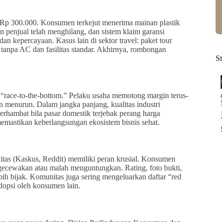
a Rp 300.000. Konsumen terkejut menerima mainan plastik
 penjual telah menghilang, dan sistem klaim garansi
an kepercayaan. Kasus lain di sektor travel: paket tour
 tanpa AC dan fasilitas standar. Akhirnya, rombongan
S
 “race-to-the-bottom.” Pelaku usaha memotong margin terus-
n menurun. Dalam jangka panjang, kualitas industri
erhambat bila pasar domestik terjebak perang harga
memastikan keberlangsungan ekosistem bisnis sehat.
itas (Kaskus, Reddit) memiliki peran krusial. Konsumen
gecewakan atau malah menguntungkan. Rating, foto bukti,
ih bijak. Komunitas juga sering mengeluarkan daftar “red
dopsi oleh konsumen lain.