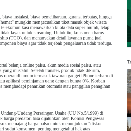
 biaya instalasi, biaya pemeliharaan, garansi terbatas, hingga
 “hemat” mungkin mengecualikan tiket masuk objek wisata
 telekomunikasi menawarkan kuota data super-murah, tetapi
tidak layak untuk streaming. Untuk itu, konsumen harus
rship (TCO), dan menanyakan detail layanan purna jual.
mponen biaya agar tidak terjebak pengeluaran tidak terduga.
T
al belanja online palsu, akun media sosial palsu, atau
yang mustahil. Setelah transfer, produk tidak dikirim,
dus operandi umum termasuk tawaran gadget iPhone terbaru di
atau aplikasi peminjaman uang dengan bunga 0%. Korban
nya menghadapi penarikan otomatis atau panggilan penagihan
gar Undang-Undang Persaingan Usaha (UU No.5/1999) di
tik harga predatori bisa dijatuhkan oleh Komisi Pengawas
masuk memajang harga palsu untuk menunjukkan “diskon
i sudut konsumen, penting mengetahui hak atas