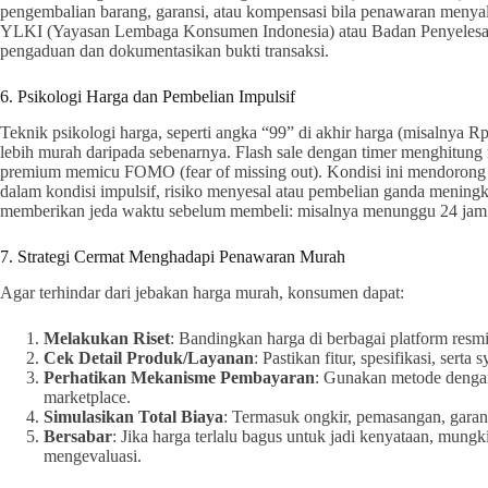
pengembalian barang, garansi, atau kompensasi bila penawaran menya
YLKI (Yayasan Lembaga Konsumen Indonesia) atau Badan Penyelesa
pengaduan dan dokumentasikan bukti transaksi.
6. Psikologi Harga dan Pembelian Impulsif
Teknik psikologi harga, seperti angka “99” di akhir harga (misalnya
lebih murah daripada sebenarnya. Flash sale dengan timer menghitung m
premium memicu FOMO (fear of missing out). Kondisi ini mendorong 
dalam kondisi impulsif, risiko menyesal atau pembelian ganda mening
memberikan jeda waktu sebelum membeli: misalnya menunggu 24 jam
7. Strategi Cermat Menghadapi Penawaran Murah
Agar terhindar dari jebakan harga murah, konsumen dapat:
Melakukan Riset
: Bandingkan harga di berbagai platform resmi
Cek Detail Produk/Layanan
: Pastikan fitur, spesifikasi, serta
Perhatikan Mekanisme Pembayaran
: Gunakan metode dengan 
marketplace.
Simulasikan Total Biaya
: Termasuk ongkir, pemasangan, garan
Bersabar
: Jika harga terlalu bagus untuk jadi kenyataan, mun
mengevaluasi.