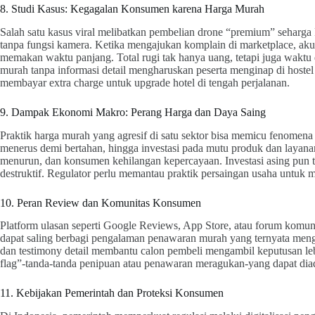
8. Studi Kasus: Kegagalan Konsumen karena Harga Murah
Salah satu kasus viral melibatkan pembelian drone “premium” seharg
tanpa fungsi kamera. Ketika mengajukan komplain di marketplace, akun
memakan waktu panjang. Total rugi tak hanya uang, tetapi juga waktu d
murah tanpa informasi detail mengharuskan peserta menginap di hostel
membayar extra charge untuk upgrade hotel di tengah perjalanan.
9. Dampak Ekonomi Makro: Perang Harga dan Daya Saing
Praktik harga murah yang agresif di satu sektor bisa memicu fenomena
menerus demi bertahan, hingga investasi pada mutu produk dan layana
menurun, dan konsumen kehilangan kepercayaan. Investasi asing pun t
destruktif. Regulator perlu memantau praktik persaingan usaha untuk 
10. Peran Review dan Komunitas Konsumen
Platform ulasan seperti Google Reviews, App Store, atau forum komun
dapat saling berbagi pengalaman penawaran murah yang ternyata men
dan testimony detail membantu calon pembeli mengambil keputusan leb
flag”-tanda-tanda penipuan atau penawaran meragukan-yang dapat dia
11. Kebijakan Pemerintah dan Proteksi Konsumen