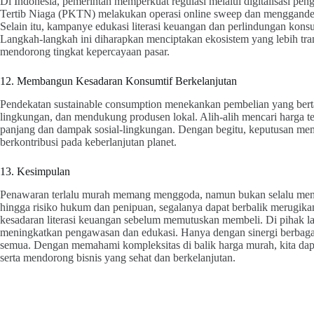
Di Indonesia, pemerintah memperkuat regulasi melalui digitalisasi p
Tertib Niaga (PKTN) melakukan operasi online sweep dan menggande
Selain itu, kampanye edukasi literasi keuangan dan perlindungan kons
Langkah-langkah ini diharapkan menciptakan ekosistem yang lebih tr
mendorong tingkat kepercayaan pasar.
12. Membangun Kesadaran Konsumtif Berkelanjutan
Pendekatan sustainable consumption menekankan pembelian yang bert
lingkungan, dan mendukung produsen lokal. Alih-alih mencari harga 
panjang dan dampak sosial-lingkungan. Dengan begitu, keputusan mem
berkontribusi pada keberlanjutan planet.
13. Kesimpulan
Penawaran terlalu murah memang menggoda, namun bukan selalu mengu
hingga risiko hukum dan penipuan, segalanya dapat berbalik merugikan
kesadaran literasi keuangan sebelum memutuskan membeli. Di pihak lai
meningkatkan pengawasan dan edukasi. Hanya dengan sinergi berbagai p
semua. Dengan memahami kompleksitas di balik harga murah, kita dap
serta mendorong bisnis yang sehat dan berkelanjutan.