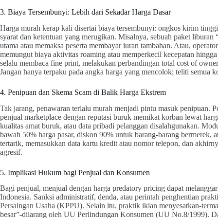
3. Biaya Tersembunyi: Lebih dari Sekadar Harga Dasar
Harga murah kerap kali disertai biaya tersembunyi: ongkos kirim tinggi,
syarat dan ketentuan yang merugikan. Misalnya, sebuah paket liburan
utama atau memaksa peserta membayar iuran tambahan. Atau, operator
memungut biaya aktivitas roaming atau memperkecil kecepatan hingga 
selalu membaca fine print, melakukan perbandingan total cost of owne
Jangan hanya terpaku pada angka harga yang mencolok; teliti semua ko
4. Penipuan dan Skema Scam di Balik Harga Ekstrem
Tak jarang, penawaran terlalu murah menjadi pintu masuk penipuan. Port
penjual marketplace dengan reputasi buruk memikat korban lewat harga 
kualitas amat buruk, atau data pribadi pelanggan disalahgunakan. Mo
bawah 50% harga pasar, diskon 90% untuk barang-barang bermerek, 
tertarik, memasukkan data kartu kredit atau nomor telepon, dan akhir
agresif.
5. Implikasi Hukum bagi Penjual dan Konsumen
Bagi penjual, menjual dengan harga predatory pricing dapat melang
Indonesia. Sanksi administratif, denda, atau perintah penghentian prak
Persaingan Usaha (KPPU). Selain itu, praktik iklan menyesatkan-ter
besar”-dilarang oleh UU Perlindungan Konsumen (UU No.8/1999). Dar