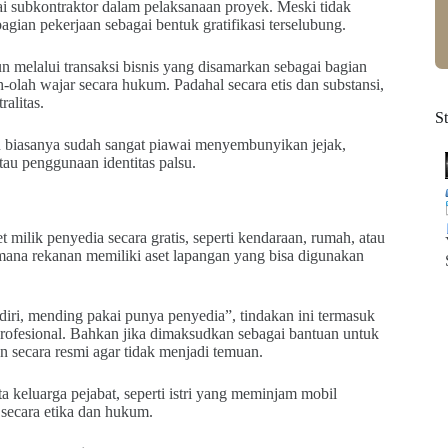
i subkontraktor dalam pelaksanaan proyek. Meski tidak
ian pekerjaan sebagai bentuk gratifikasi terselubung.
un melalui transaksi bisnis yang disamarkan sebagai bagian
olah wajar secara hukum. Padahal secara etis dan substansi,
ralitas.
S
ku biasanya sudah sangat piawai menyembunyikan jejak,
tau penggunaan identitas palsu.
milik penyedia secara gratis, seperti kendaraan, rumah, atau
i mana rekanan memiliki aset lapangan yang bisa digunakan
iri, mending pakai punya penyedia”, tindakan ini termasuk
profesional. Bahkan jika dimaksudkan sebagai bantuan untuk
n secara resmi agar tidak menjadi temuan.
a keluarga pejabat, seperti istri yang meminjam mobil
n secara etika dan hukum.