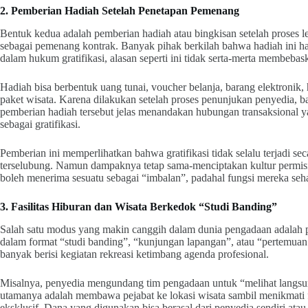
2. Pemberian Hadiah Setelah Penetapan Pemenang
Bentuk kedua adalah pemberian hadiah atau bingkisan setelah proses lel
sebagai pemenang kontrak. Banyak pihak berkilah bahwa hadiah ini ha
dalam hukum gratifikasi, alasan seperti ini tidak serta-merta membebas
Hadiah bisa berbentuk uang tunai, voucher belanja, barang elektronik,
paket wisata. Karena dilakukan setelah proses penunjukan penyedia, b
pemberian hadiah tersebut jelas menandakan hubungan transaksional yan
sebagai gratifikasi.
Pemberian ini memperlihatkan bahwa gratifikasi tidak selalu terjadi secar
terselubung. Namun dampaknya tetap sama-menciptakan kultur permisi
boleh menerima sesuatu sebagai “imbalan”, padahal fungsi mereka seha
3. Fasilitas Hiburan dan Wisata Berkedok “Studi Banding”
Salah satu modus yang makin canggih dalam dunia pengadaan adalah pe
dalam format “studi banding”, “kunjungan lapangan”, atau “pertemuan 
banyak berisi kegiatan rekreasi ketimbang agenda profesional.
Misalnya, penyedia mengundang tim pengadaan untuk “melihat langsung 
utamanya adalah membawa pejabat ke lokasi wisata sambil menikmati f
eksklusif. Dana yang digunakan bisa berasal dari penyedia sendiri atau