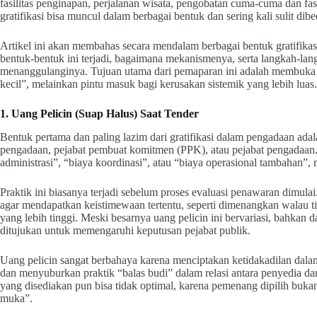
fasilitas penginapan, perjalanan wisata, pengobatan cuma-cuma dan fas
gratifikasi bisa muncul dalam berbagai bentuk dan sering kali sulit dibe
Artikel ini akan membahas secara mendalam berbagai bentuk gratifik
bentuk-bentuk ini terjadi, bagaimana mekanismenya, serta langkah-la
menanggulanginya. Tujuan utama dari pemaparan ini adalah membuka k
kecil”, melainkan pintu masuk bagi kerusakan sistemik yang lebih luas.
1. Uang Pelicin (Suap Halus) Saat Tender
Bentuk pertama dan paling lazim dari gratifikasi dalam pengadaan adala
pengadaan, pejabat pembuat komitmen (PPK), atau pejabat pengadaan. 
administrasi”, “biaya koordinasi”, atau “biaya operasional tambahan”,
Praktik ini biasanya terjadi sebelum proses evaluasi penawaran dimul
agar mendapatkan keistimewaan tertentu, seperti dimenangkan walau tida
yang lebih tinggi. Meski besarnya uang pelicin ini bervariasi, bahkan da
ditujukan untuk memengaruhi keputusan pejabat publik.
Uang pelicin sangat berbahaya karena menciptakan ketidakadilan dalam
dan menyuburkan praktik “balas budi” dalam relasi antara penyedia da
yang disediakan pun bisa tidak optimal, karena pemenang dipilih buka
muka”.