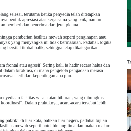
ang selesai, terutama ketika penyedia telah ditetapkan
nya bentuk apresiasi atas kerja sama yang baik, namun
kan pemberi dan penerima dari jerat pidana.
 hingga pemberian fasilitas mewah seperti penginapan atau
anyak yang menyangka ini tidak bermasalah. Padahal, logika
g bersifat timbal balik, sehingga tetap dikategorikan
T
a frontal atau agresif. Sering kali, ia hadir secara halus dan
f dalam birokrasi, di mana pengelola pengadaan merasa
rusnya steril dari kepentingan apa pun.
nyediaan fasilitas wisata atau hiburan, yang dibungkus
koordinasi”. Dalam praktiknya, acara-acara tersebut lebih
pabrik” di luar kota, bahkan luar negeri, padahal tujuan
asilitas mewah seperti hotel bintang lima dan makan malam
 disisipkan dalam pos anggaran tak resmi.