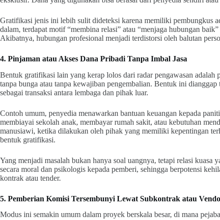
Gratifikasi jenis ini lebih sulit dideteksi karena memiliki pembungkus 
dalam, terdapat motif “membina relasi” atau “menjaga hubungan baik” 
Akibatnya, hubungan profesional menjadi terdistorsi oleh balutan perso
4. Pinjaman atau Akses Dana Pribadi Tanpa Imbal Jasa
Bentuk gratifikasi lain yang kerap lolos dari radar pengawasan adala
tanpa bunga atau tanpa kewajiban pengembalian. Bentuk ini dianggap t
sebagai transaksi antara lembaga dan pihak luar.
Contoh umum, penyedia menawarkan bantuan keuangan kepada panitia 
membiayai sekolah anak, membayar rumah sakit, atau kebutuhan mend
manusiawi, ketika dilakukan oleh pihak yang memiliki kepentingan te
bentuk gratifikasi.
Yang menjadi masalah bukan hanya soal uangnya, tetapi relasi kuasa ya
secara moral dan psikologis kepada pemberi, sehingga berpotensi keh
kontrak atau tender.
5. Pemberian Komisi Tersembunyi Lewat Subkontrak atau Vend
Modus ini semakin umum dalam proyek berskala besar, di mana pejabat