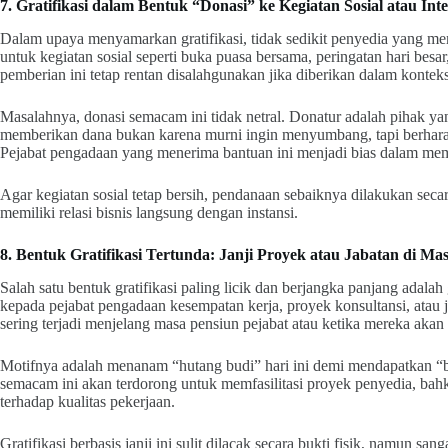
7. Gratifikasi dalam Bentuk “Donasi” ke Kegiatan Sosial atau Inte
Dalam upaya menyamarkan gratifikasi, tidak sedikit penyedia yang me
untuk kegiatan sosial seperti buka puasa bersama, peringatan hari besa
pemberian ini tetap rentan disalahgunakan jika diberikan dalam kont
Masalahnya, donasi semacam ini tidak netral. Donatur adalah pihak ya
memberikan dana bukan karena murni ingin menyumbang, tapi berhara
Pejabat pengadaan yang menerima bantuan ini menjadi bias dalam mem
Agar kegiatan sosial tetap bersih, pendanaan sebaiknya dilakukan sec
memiliki relasi bisnis langsung dengan instansi.
8. Bentuk Gratifikasi Tertunda: Janji Proyek atau Jabatan di M
Salah satu bentuk gratifikasi paling licik dan berjangka panjang adalah
kepada pejabat pengadaan kesempatan kerja, proyek konsultansi, atau j
sering terjadi menjelang masa pensiun pejabat atau ketika mereka akan 
Motifnya adalah menanam “hutang budi” hari ini demi mendapatkan “ba
semacam ini akan terdorong untuk memfasilitasi proyek penyedia, bah
terhadap kualitas pekerjaan.
Gratifikasi berbasis janji ini sulit dilacak secara bukti fisik, namun sa