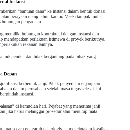
rnal Instansi
mberikan “bantuan dana” ke instansi dalam bentuk donasi
r, atau perayaan ulang tahun kantor. Meski tampak mulia,
eks hubungan pengadaan.
ng memiliki hubungan kontraktual dengan instansi dan
p mendapatkan perlakuan istimewa di proyek berikutnya.
perlakukan rekanan lainnya.
ara independen dan tidak bergantung pada pihak yang
asa Depan
 gratifikasi berbentuk janji. Pihak penyedia menjanjikan
abatan dalam perusahaan setelah masa tugas selesai. Ini
berpindah instansi.
lasan” di kemudian hari. Pejabat yang menerima janji
kan jika harus melanggar prosedur atau menutup mata
ngat kuat secara pengaruh psikologis. Ia menciptakan loyalitas