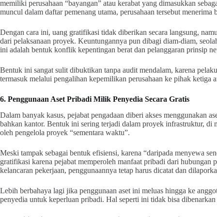
memiliki perusahaan “bayangan” atau kerabat yang dimasukkan sebaga
muncul dalam daftar pemenang utama, perusahaan tersebut menerima bag
Dengan cara ini, uang gratifikasi tidak diberikan secara langsung, nam
dari pelaksanaan proyek. Keuntungannya pun dibagi diam-diam, seolah-
ini adalah bentuk konflik kepentingan berat dan pelanggaran prinsip net
Bentuk ini sangat sulit dibuktikan tanpa audit mendalam, karena pela
termasuk melalui pengalihan kepemilikan perusahaan ke pihak ketiga a
6. Penggunaan Aset Pribadi Milik Penyedia Secara Gratis
Dalam banyak kasus, pejabat pengadaan diberi akses menggunakan aset 
bahkan kantor. Bentuk ini sering terjadi dalam proyek infrastruktur, d
oleh pengelola proyek “sementara waktu”.
Meski tampak sebagai bentuk efisiensi, karena “daripada menyewa send
gratifikasi karena pejabat memperoleh manfaat pribadi dari hubungan 
kelancaran pekerjaan, penggunaannya tetap harus dicatat dan dilaporka
Lebih berbahaya lagi jika penggunaan aset ini meluas hingga ke anggot
penyedia untuk keperluan pribadi. Hal seperti ini tidak bisa dibenarka