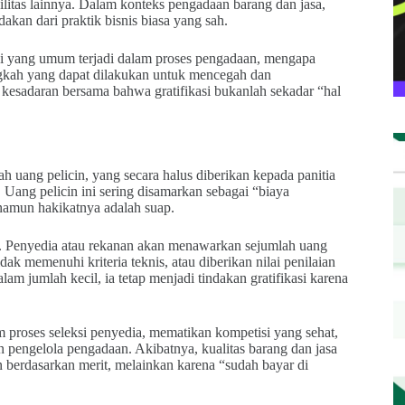
ilitas lainnya. Dalam konteks pengadaan barang dan jasa,
dakan dari praktik bisnis biasa yang sah.
asi yang umum terjadi dalam proses pengadaan, mengapa
ngkah yang dapat dilakukan untuk mencegah dan
esadaran bersama bahwa gratifikasi bukanlah sekadar “hal
h uang pelicin, yang secara halus diberikan kepada panitia
Uang pelicin ini sering disamarkan sebagai “biaya
 namun hakikatnya adalah suap.
ai. Penyedia atau rekanan akan menawarkan sejumlah uang
k memenuhi kriteria teknis, atau diberikan nilai penilaian
lam jumlah kecil, ia tetap menjadi tindakan gratifikasi karena
 proses seleksi penyedia, mematikan kompetisi yang sehat,
n pengelola pengadaan. Akibatnya, kualitas barang dan jasa
n berdasarkan merit, melainkan karena “sudah bayar di