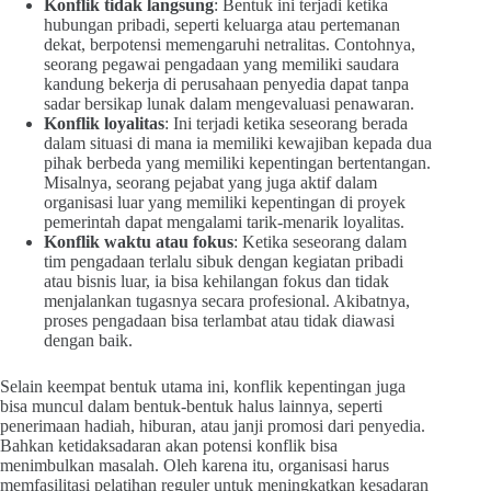
Konflik tidak langsung
: Bentuk ini terjadi ketika
hubungan pribadi, seperti keluarga atau pertemanan
dekat, berpotensi memengaruhi netralitas. Contohnya,
seorang pegawai pengadaan yang memiliki saudara
kandung bekerja di perusahaan penyedia dapat tanpa
sadar bersikap lunak dalam mengevaluasi penawaran.
Konflik loyalitas
: Ini terjadi ketika seseorang berada
dalam situasi di mana ia memiliki kewajiban kepada dua
pihak berbeda yang memiliki kepentingan bertentangan.
Misalnya, seorang pejabat yang juga aktif dalam
organisasi luar yang memiliki kepentingan di proyek
pemerintah dapat mengalami tarik-menarik loyalitas.
Konflik waktu atau fokus
: Ketika seseorang dalam
tim pengadaan terlalu sibuk dengan kegiatan pribadi
atau bisnis luar, ia bisa kehilangan fokus dan tidak
menjalankan tugasnya secara profesional. Akibatnya,
proses pengadaan bisa terlambat atau tidak diawasi
dengan baik.
Selain keempat bentuk utama ini, konflik kepentingan juga
bisa muncul dalam bentuk-bentuk halus lainnya, seperti
penerimaan hadiah, hiburan, atau janji promosi dari penyedia.
Bahkan ketidaksadaran akan potensi konflik bisa
menimbulkan masalah. Oleh karena itu, organisasi harus
memfasilitasi pelatihan reguler untuk meningkatkan kesadaran