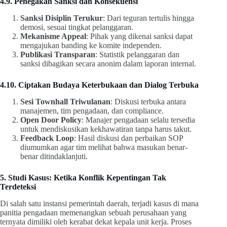
4.9. Penegakan Sanksi dan Konsekuensi
Sanksi Disiplin Terukur
: Dari teguran tertulis hingga
demosi, sesuai tingkat pelanggaran.
Mekanisme Appeal
: Pihak yang dikenai sanksi dapat
mengajukan banding ke komite independen.
Publikasi Transparan
: Statistik pelanggaran dan
sanksi dibagikan secara anonim dalam laporan internal.
4.10. Ciptakan Budaya Keterbukaan dan Dialog Terbuka
Sesi Townhall Triwulanan
: Diskusi terbuka antara
manajemen, tim pengadaan, dan compliance.
Open Door Policy
: Manajer pengadaan selalu tersedia
untuk mendiskusikan kekhawatiran tanpa harus takut.
Feedback Loop
: Hasil diskusi dan perbaikan SOP
diumumkan agar tim melihat bahwa masukan benar-
benar ditindaklanjuti.
5. Studi Kasus: Ketika Konflik Kepentingan Tak
Terdeteksi
Di salah satu instansi pemerintah daerah, terjadi kasus di mana
panitia pengadaan memenangkan sebuah perusahaan yang
ternyata dimiliki oleh kerabat dekat kepala unit kerja. Proses