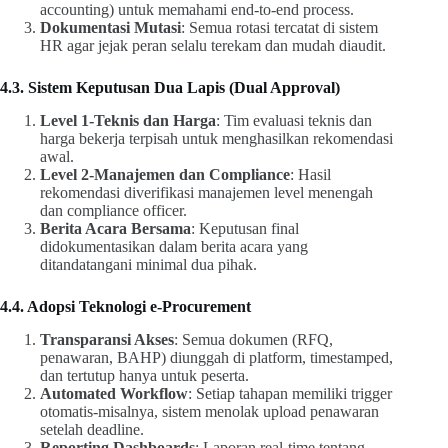
accounting) untuk memahami end-to-end process.
Dokumentasi Mutasi
: Semua rotasi tercatat di sistem
HR agar jejak peran selalu terekam dan mudah diaudit.
4.3. Sistem Keputusan Dua Lapis (Dual Approval)
Level 1-Teknis dan Harga
: Tim evaluasi teknis dan
harga bekerja terpisah untuk menghasilkan rekomendasi
awal.
Level 2-Manajemen dan Compliance
: Hasil
rekomendasi diverifikasi manajemen level menengah
dan compliance officer.
Berita Acara Bersama
: Keputusan final
didokumentasikan dalam berita acara yang
ditandatangani minimal dua pihak.
4.4. Adopsi Teknologi e-Procurement
Transparansi Akses
: Semua dokumen (RFQ,
penawaran, BAHP) diunggah di platform, timestamped,
dan tertutup hanya untuk peserta.
Automated Workflow
: Setiap tahapan memiliki trigger
otomatis-misalnya, sistem menolak upload penawaran
setelah deadline.
Reporting Dashboards
: Laporan real-time tentang