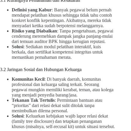
3.1 Kurangnya Pemahaman dan Kesadaran
Definisi yang Kabur
: Banyak pegawai belum pernah
mendapat pelatihan khusus sehingga tidak tahu contoh
konkret konflik kepentingan. Akibatnya, mereka tidak
menyadari ketika sudah berpotensi melanggarnya.
Risiko yang Diabaikan
: Tanpa pengetahuan, pegawai
cenderung meremehkan dampak jangka panjang-mulai
dari temuan auditor BPK hingga kerugian reputasi.
Solusi
: Sediakan modul pelatihan interaktif, kuis
berkala, dan sertifikat kompetensi integritas untuk
memastikan pemahaman merata.
3.2 Jaringan Sosial dan Hubungan Keluarga
Komunitas Kecil
: Di banyak daerah, komunitas
profesional dan keluarga saling terkait. Seorang
pegawai mungkin memiliki kerabat, teman, atau kolega
yang menjadi penyedia barang/jasa.
Tekanan Tak Tertulis
: Permintaan bantuan atau
“prioritas” dari relasi dekat sulit ditolak tanpa
menimbulkan dilema personal.
Solusi
: Keluarkan kebijakan wajib lapor relasi dekat
(family tree disclosure) dan tetapkan penanganan
khusus (misalnya, self-recusal kit) untuk situasi tersebut.