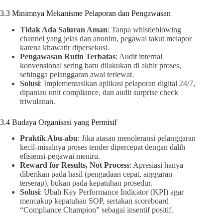
3.3 Minimnya Mekanisme Pelaporan dan Pengawasan
Tidak Ada Saluran Aman
: Tanpa whistleblowing
channel yang jelas dan anonim, pegawai takut melapor
karena khawatir dipersekusi.
Pengawasan Rutin Terbatas
: Audit internal
konvensional sering baru dilakukan di akhir proses,
sehingga pelanggaran awal terlewat.
Solusi
: Implementasikan aplikasi pelaporan digital 24/7,
dipantau unit compliance, dan audit surprise check
triwulanan.
3.4 Budaya Organisasi yang Permisif
Praktik Abu-abu
: Jika atasan menoleransi pelanggaran
kecil-misalnya proses tender dipercepat dengan dalih
efisiensi-pegawai meniru.
Reward for Results, Not Process
: Apresiasi hanya
diberikan pada hasil (pengadaan cepat, anggaran
terserap), bukan pada kepatuhan prosedur.
Solusi
: Ubah Key Performance Indicator (KPI) agar
mencakup kepatuhan SOP, sertakan scoreboard
“Compliance Champion” sebagai insentif positif.