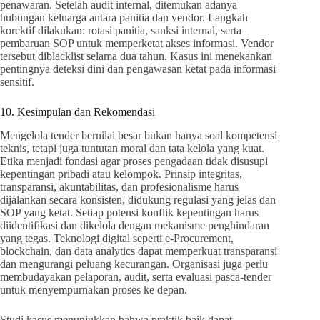
penawaran. Setelah audit internal, ditemukan adanya
hubungan keluarga antara panitia dan vendor. Langkah
korektif dilakukan: rotasi panitia, sanksi internal, serta
pembaruan SOP untuk memperketat akses informasi. Vendor
tersebut diblacklist selama dua tahun. Kasus ini menekankan
pentingnya deteksi dini dan pengawasan ketat pada informasi
sensitif.
10. Kesimpulan dan Rekomendasi
Mengelola tender bernilai besar bukan hanya soal kompetensi
teknis, tetapi juga tuntutan moral dan tata kelola yang kuat.
Etika menjadi fondasi agar proses pengadaan tidak disusupi
kepentingan pribadi atau kelompok. Prinsip integritas,
transparansi, akuntabilitas, dan profesionalisme harus
dijalankan secara konsisten, didukung regulasi yang jelas dan
SOP yang ketat. Setiap potensi konflik kepentingan harus
diidentifikasi dan dikelola dengan mekanisme penghindaran
yang tegas. Teknologi digital seperti e-Procurement,
blockchain, dan data analytics dapat memperkuat transparansi
dan mengurangi peluang kecurangan. Organisasi juga perlu
membudayakan pelaporan, audit, serta evaluasi pasca-tender
untuk menyempurnakan proses ke depan.
Studi kasus menunjukkan bahwa praktik baik dapat