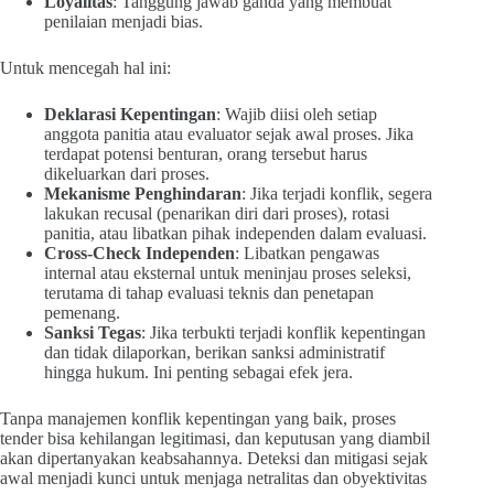
Loyalitas
: Tanggung jawab ganda yang membuat
penilaian menjadi bias.
Untuk mencegah hal ini:
Deklarasi Kepentingan
: Wajib diisi oleh setiap
anggota panitia atau evaluator sejak awal proses. Jika
terdapat potensi benturan, orang tersebut harus
dikeluarkan dari proses.
Mekanisme Penghindaran
: Jika terjadi konflik, segera
lakukan recusal (penarikan diri dari proses), rotasi
panitia, atau libatkan pihak independen dalam evaluasi.
Cross-Check Independen
: Libatkan pengawas
internal atau eksternal untuk meninjau proses seleksi,
terutama di tahap evaluasi teknis dan penetapan
pemenang.
Sanksi Tegas
: Jika terbukti terjadi konflik kepentingan
dan tidak dilaporkan, berikan sanksi administratif
hingga hukum. Ini penting sebagai efek jera.
Tanpa manajemen konflik kepentingan yang baik, proses
tender bisa kehilangan legitimasi, dan keputusan yang diambil
akan dipertanyakan keabsahannya. Deteksi dan mitigasi sejak
awal menjadi kunci untuk menjaga netralitas dan obyektivitas