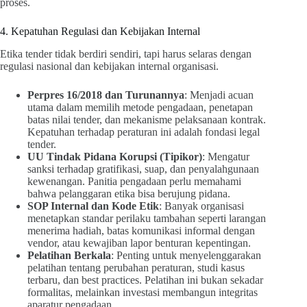
proses.
4. Kepatuhan Regulasi dan Kebijakan Internal
Etika tender tidak berdiri sendiri, tapi harus selaras dengan
regulasi nasional dan kebijakan internal organisasi.
Perpres 16/2018 dan Turunannya
: Menjadi acuan
utama dalam memilih metode pengadaan, penetapan
batas nilai tender, dan mekanisme pelaksanaan kontrak.
Kepatuhan terhadap peraturan ini adalah fondasi legal
tender.
UU Tindak Pidana Korupsi (Tipikor)
: Mengatur
sanksi terhadap gratifikasi, suap, dan penyalahgunaan
kewenangan. Panitia pengadaan perlu memahami
bahwa pelanggaran etika bisa berujung pidana.
SOP Internal dan Kode Etik
: Banyak organisasi
menetapkan standar perilaku tambahan seperti larangan
menerima hadiah, batas komunikasi informal dengan
vendor, atau kewajiban lapor benturan kepentingan.
Pelatihan Berkala
: Penting untuk menyelenggarakan
pelatihan tentang perubahan peraturan, studi kasus
terbaru, dan best practices. Pelatihan ini bukan sekadar
formalitas, melainkan investasi membangun integritas
aparatur pengadaan.