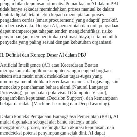
pengambilan keputusan otomatis. Pemanfaatan AI dalam PBJ
tidak hanya sekadar memindahkan proses manual ke dalam
bentuk digital, tetapi lebih kepada menciptakan proses
pengadaan cerdas (smart procurement) yang adaptif, proaktif,
dan berbasis data. Dengan AI, pemerintah dan unit pengadaan
dapat mempercepat tahapan tender, mengidentifikasi risiko
penyimpangan, memperkirakan estimasi biaya, serta memilih
penyedia yang paling sesuai dengan kebutuhan organisasi.
II. Definisi dan Konsep Dasar AI dalam PBJ
Artificial Intelligence (AI) atau Kecerdasan Buatan
merupakan cabang ilmu komputer yang mengembangkan
sistem atau mesin untuk melakukan tugas-tugas yang
umumnya membutuhkan kecerdasan manusia. Tugas-tugas ini
mencakup pemahaman bahasa alami (Natural Language
Processing), pengenalan pola visual (Computer Vision),
pengambilan keputusan (Decision Support), dan kemampuan
belajar dari data (Machine Learning dan Deep Learning).
Dalam konteks Pengadaan Barang/Jasa Pemerintah (PBJ), AI
mulai digunakan sebagai alat bantu strategis untuk
mengotomasi proses, meningkatkan akurasi keputusan, dan
mendeteksi potensi penyimpangan sejak dini. AI dapat