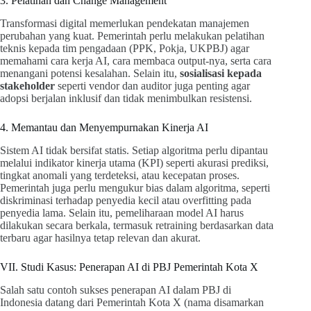
3. Pelatihan dan Change Management
Transformasi digital memerlukan pendekatan manajemen
perubahan yang kuat. Pemerintah perlu melakukan pelatihan
teknis kepada tim pengadaan (PPK, Pokja, UKPBJ) agar
memahami cara kerja AI, cara membaca output-nya, serta cara
menangani potensi kesalahan. Selain itu,
sosialisasi kepada
stakeholder
seperti vendor dan auditor juga penting agar
adopsi berjalan inklusif dan tidak menimbulkan resistensi.
4. Memantau dan Menyempurnakan Kinerja AI
Sistem AI tidak bersifat statis. Setiap algoritma perlu dipantau
melalui indikator kinerja utama (KPI) seperti akurasi prediksi,
tingkat anomali yang terdeteksi, atau kecepatan proses.
Pemerintah juga perlu mengukur bias dalam algoritma, seperti
diskriminasi terhadap penyedia kecil atau overfitting pada
penyedia lama. Selain itu, pemeliharaan model AI harus
dilakukan secara berkala, termasuk retraining berdasarkan data
terbaru agar hasilnya tetap relevan dan akurat.
VII. Studi Kasus: Penerapan AI di PBJ Pemerintah Kota X
Salah satu contoh sukses penerapan AI dalam PBJ di
Indonesia datang dari Pemerintah Kota X (nama disamarkan