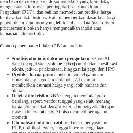
membaca dan memahami dokumen teknis yang kompleks,
mengekstraksi informasi penting dari Rencana Umum
Pengadaan (RUP), dan bahkan memodelkan prediksi harga
berdasarkan data historis. Hal ini memberikan dasar kuat bagi
pengambilan keputusan yang lebih berbasis data (data-driven
procurement), bukan hanya mengandalkan intuisi atau
kebiasaan administratif.
Contoh penerapan AI dalam PBJ antara lain:
Analisis otomatis dokumen pengadaan
: sistem AI
dapat mengekstrak volume pekerjaan, rincian spesifikasi
teknis, jadwal pelaksanaan, hingga nilai pagu dan HPS.
Prediksi harga pasar
: melalui pembelajaran dari
ribuan data pengadaan terdahulu, AI mampu
memberikan estimasi harga yang lebih realistis dan
akurat.
Deteksi dini risiko KKN
: dengan memindai pola
berulang, seperti vendor tunggal yang selalu menang,
harga terlalu dekat dengan HPS, atau penyedia dengan
riwayat keterlambatan, AI bisa memberi peringatan
otomatis.
Otomatisasi administratif
: mulai dari penyusunan
RUP, notifikasi tender, hingga laporan pengadaan