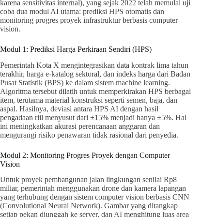
karena sensitivitas internal), yang sejak 2022 telah memulai uji
coba dua modul AI utama: prediksi HPS otomatis dan
monitoring progres proyek infrastruktur berbasis computer
vision.
Modul 1: Prediksi Harga Perkiraan Sendiri (HPS)
Pemerintah Kota X mengintegrasikan data kontrak lima tahun
terakhir, harga e-katalog sektoral, dan indeks harga dari Badan
Pusat Statistik (BPS) ke dalam sistem machine learning.
Algoritma tersebut dilatih untuk memperkirakan HPS berbagai
item, terutama material konstruksi seperti semen, baja, dan
aspal. Hasilnya, deviasi antara HPS AI dengan hasil
pengadaan riil menyusut dari ±15% menjadi hanya ±5%. Hal
ini meningkatkan akurasi perencanaan anggaran dan
mengurangi risiko penawaran tidak rasional dari penyedia.
Modul 2: Monitoring Progres Proyek dengan Computer
Vision
Untuk proyek pembangunan jalan lingkungan senilai Rp8
miliar, pemerintah menggunakan drone dan kamera lapangan
yang terhubung dengan sistem computer vision berbasis CNN
(Convolutional Neural Network). Gambar yang ditangkap
setiap pekan diunggah ke server, dan AI menghitung luas area