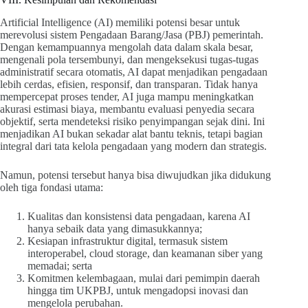
Artificial Intelligence (AI) memiliki potensi besar untuk
merevolusi sistem Pengadaan Barang/Jasa (PBJ) pemerintah.
Dengan kemampuannya mengolah data dalam skala besar,
mengenali pola tersembunyi, dan mengeksekusi tugas-tugas
administratif secara otomatis, AI dapat menjadikan pengadaan
lebih cerdas, efisien, responsif, dan transparan. Tidak hanya
mempercepat proses tender, AI juga mampu meningkatkan
akurasi estimasi biaya, membantu evaluasi penyedia secara
objektif, serta mendeteksi risiko penyimpangan sejak dini. Ini
menjadikan AI bukan sekadar alat bantu teknis, tetapi bagian
integral dari tata kelola pengadaan yang modern dan strategis.
Namun, potensi tersebut hanya bisa diwujudkan jika didukung
oleh tiga fondasi utama:
Kualitas dan konsistensi data pengadaan, karena AI
hanya sebaik data yang dimasukkannya;
Kesiapan infrastruktur digital, termasuk sistem
interoperabel, cloud storage, dan keamanan siber yang
memadai; serta
Komitmen kelembagaan, mulai dari pemimpin daerah
hingga tim UKPBJ, untuk mengadopsi inovasi dan
mengelola perubahan.