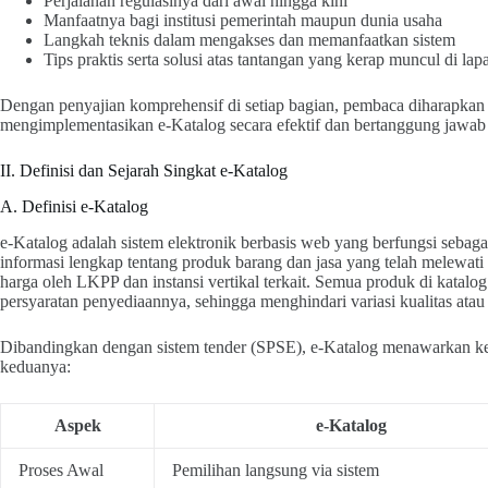
Perjalanan regulasinya dari awal hingga kini
Manfaatnya bagi institusi pemerintah maupun dunia usaha
Langkah teknis dalam mengakses dan memanfaatkan sistem
Tips praktis serta solusi atas tantangan yang kerap muncul di la
Dengan penyajian komprehensif di setiap bagian, pembaca diharapkan
mengimplementasikan e-Katalog secara efektif dan bertanggung jawab 
II. Definisi dan Sejarah Singkat e‑Katalog
A. Definisi e-Katalog
e-Katalog adalah sistem elektronik berbasis web yang berfungsi sebaga
informasi lengkap tentang produk barang dan jasa yang telah melewati pro
harga oleh LKPP dan instansi vertikal terkait. Semua produk di katalog 
persyaratan penyediaannya, sehingga menghindari variasi kualitas ata
Dibandingkan dengan sistem tender (SPSE), e-Katalog menawarkan ke
keduanya:
Aspek
e-Katalog
Proses Awal
Pemilihan langsung via sistem