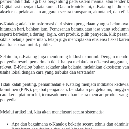
pemerintah tidak lagi bisa bergantung pada sistem manual atau tende
Digitalisasi menjadi kata kunci. Dalam konteks ini, e-Katalog hadir se
akselerasi pelaksanaan anggaran secara transparan, akuntabel, dan efisi
e-Katalog adalah transformasi dari sistem pengadaan yang sebelumn
hitungan hari, bahkan jam. Pemesanan barang atau jasa yang sebelum
seperti berbelanja daring: login, cari produk, pilih penyedia, klik pes
siklus belanja pemerintah, tetapi juga menciptakan efisiensi fiskal kar
dan transparan untuk publik.
Selain itu, e-Katalog juga mendorong inklusi ekonomi. Dengan men
penyedia resmi, pemerintah tidak hanya melakukan efisiensi anggaran,
rakyat. E-Katalog bukan sekadar alat belanja, melainkan ekosistem y
usaha lokal dengan cara yang terbuka dan terstandar.
Tidak kalah penting, pemanfaatan e-Katalog menjadi indikator kedewa
komitmen (PPK), pejabat pengadaan, bendahara pengeluaran, hingga ver
cara kerja platform ini, termasuk memahami cara mencari produk yang t
penyedia.
Melalui artikel ini, kita akan menelusuri secara sistematis:
Apa dan bagaimana e-Katalog bekerja secara teknis dan administ