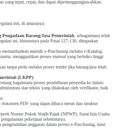
n yang tepat, cepat, dan dapat dipertanggungjawabkan.
lasi inti, di antaranya:
ng Pengadaan Barang/Jasa Pemerintah
, sebagaimana telah
gulasi ini, khususnya pada Pasal 127-130, ditegaskan
b memanfaatkan metode e‑Purchasing melalui e‑Katalog.
 utama, menggantikan proses manual yang berisiko tinggi
n tanpa perlu melalui proses tender jika barang/jasa telah
merintah (LKPP)
:
entang bagaimana proses pendaftaran penyedia ke dalam
ministrasi dan teknis yang dilakukan oleh verifikator, baik
s:
ar dokumen PDF yang dapat dibaca mesin dan struktur
 seperti Nomor Pokok Wajib Pajak (NPWP), Surat Izin Usaha
ar pengalaman pekerjaan sebelumnya.
 pengendalian anggaran dalam proses e‑Purchasing, turut