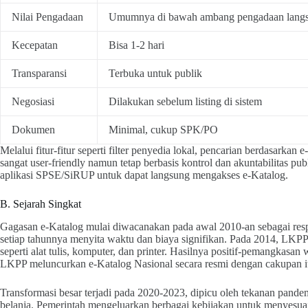
Nilai Pengadaan
Umumnya di bawah ambang pengadaan lang
Kecepatan
Bisa 1-2 hari
Transparansi
Terbuka untuk publik
Negosiasi
Dilakukan sebelum listing di sistem
Dokumen
Minimal, cukup SPK/PO
Melalui fitur-fitur seperti filter penyedia lokal, pencarian berdasarkan 
sangat user-friendly namun tetap berbasis kontrol dan akuntabilitas p
aplikasi SPSE/SiRUP untuk dapat langsung mengakses e-Katalog.
B. Sejarah Singkat
Gagasan e-Katalog mulai diwacanakan pada awal 2010-an sebagai res
setiap tahunnya menyita waktu dan biaya signifikan. Pada 2014, LKPP
seperti alat tulis, komputer, dan printer. Hasilnya positif-pemangkasa
LKPP meluncurkan e-Katalog Nasional secara resmi dengan cakupan it
Transformasi besar terjadi pada 2020-2023, dipicu oleh tekanan pa
belanja. Pemerintah mengeluarkan berbagai kebijakan untuk menyesuai