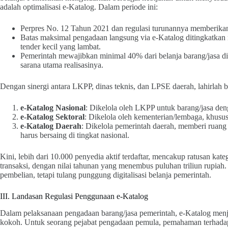
adalah optimalisasi e-Katalog. Dalam periode ini:
Perpres No. 12 Tahun 2021 dan regulasi turunannya memberikan 
Batas maksimal pengadaan langsung via e-Katalog ditingkatkan
tender kecil yang lambat.
Pemerintah mewajibkan minimal 40% dari belanja barang/jasa 
sarana utama realisasinya.
Dengan sinergi antara LKPP, dinas teknis, dan LPSE daerah, lahirlah 
e-Katalog Nasional
: Dikelola oleh LKPP untuk barang/jasa deng
e-Katalog Sektoral
: Dikelola oleh kementerian/lembaga, khusus 
e-Katalog Daerah
: Dikelola pemerintah daerah, memberi ruang
harus bersaing di tingkat nasional.
Kini, lebih dari 10.000 penyedia aktif terdaftar, mencakup ratusan kateg
transaksi, dengan nilai tahunan yang menembus puluhan triliun rupiah.
pembelian, tetapi tulang punggung digitalisasi belanja pemerintah.
III. Landasan Regulasi Penggunaan e‑Katalog
Dalam pelaksanaan pengadaan barang/jasa pemerintah, e-Katalog menj
kokoh. Untuk seorang pejabat pengadaan pemula, pemahaman terhadap 