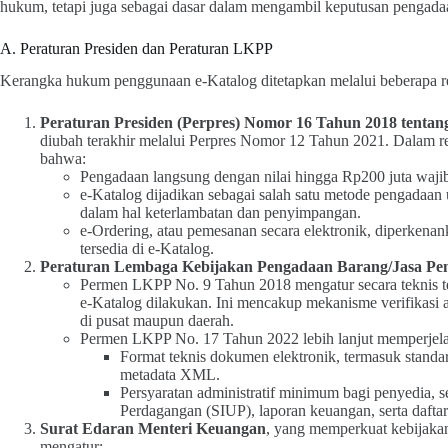
hukum, tetapi juga sebagai dasar dalam mengambil keputusan pengadaa
A. Peraturan Presiden dan Peraturan LKPP
Kerangka hukum penggunaan e‑Katalog ditetapkan melalui beberapa regu
Peraturan Presiden (Perpres) Nomor 16 Tahun 2018 tenta
diubah terakhir melalui Perpres Nomor 12 Tahun 2021. Dalam re
bahwa:
Pengadaan langsung dengan nilai hingga Rp200 juta waji
e‑Katalog dijadikan sebagai salah satu metode pengadaan
dalam hal keterlambatan dan penyimpangan.
e‑Ordering, atau pemesanan secara elektronik, diperkenanka
tersedia di e-Katalog.
Peraturan Lembaga Kebijakan Pengadaan Barang/Jasa Pe
Permen LKPP No. 9 Tahun 2018 mengatur secara teknis t
e‑Katalog dilakukan. Ini mencakup mekanisme verifikasi ad
di pusat maupun daerah.
Permen LKPP No. 17 Tahun 2022 lebih lanjut memperjela
Format teknis dokumen elektronik, termasuk stand
metadata XML.
Persyaratan administratif minimum bagi penyedia,
Perdagangan (SIUP), laporan keuangan, serta daft
Surat Edaran Menteri Keuangan
, yang memperkuat kebijakan
mengatur: