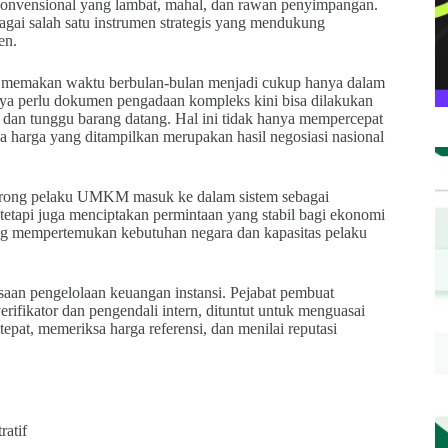
r konvensional yang lambat, mahal, dan rawan penyimpangan.
bagai salah satu instrumen strategis yang mendukung
en.
ya memakan waktu berbulan-bulan menjadi cukup hanya dalam
nya perlu dokumen pengadaan kompleks kini bisa dilakukan
an, dan tunggu barang datang. Hal ini tidak hanya mempercepat
ena harga yang ditampilkan merupakan hasil negosiasi nasional
dorong pelaku UMKM masuk ke dalam sistem sebagai
 tetapi juga menciptakan permintaan yang stabil bagi ekonomi
ang mempertemukan kebutuhan negara dan kapasitas pelaku
saan pengelolaan keuangan instansi. Pejabat pembuat
ifikator dan pengendali intern, dituntut untuk menguasai
epat, memeriksa harga referensi, dan menilai reputasi
ratif