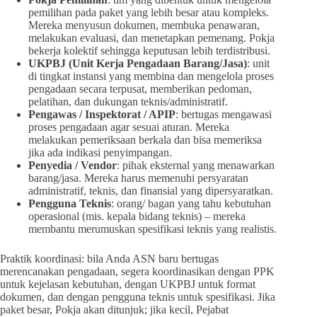
pemilihan pada paket yang lebih besar atau kompleks.
Mereka menyusun dokumen, membuka penawaran,
melakukan evaluasi, dan menetapkan pemenang. Pokja
bekerja kolektif sehingga keputusan lebih terdistribusi.
UKPBJ (Unit Kerja Pengadaan Barang/Jasa)
: unit
di tingkat instansi yang membina dan mengelola proses
pengadaan secara terpusat, memberikan pedoman,
pelatihan, dan dukungan teknis/administratif.
Pengawas / Inspektorat / APIP
: bertugas mengawasi
proses pengadaan agar sesuai aturan. Mereka
melakukan pemeriksaan berkala dan bisa memeriksa
jika ada indikasi penyimpangan.
Penyedia / Vendor
: pihak eksternal yang menawarkan
barang/jasa. Mereka harus memenuhi persyaratan
administratif, teknis, dan finansial yang dipersyaratkan.
Pengguna Teknis
: orang/ bagan yang tahu kebutuhan
operasional (mis. kepala bidang teknis) – mereka
membantu merumuskan spesifikasi teknis yang realistis.
Praktik koordinasi: bila Anda ASN baru bertugas
merencanakan pengadaan, segera koordinasikan dengan PPK
untuk kejelasan kebutuhan, dengan UKPBJ untuk format
dokumen, dan dengan pengguna teknis untuk spesifikasi. Jika
paket besar, Pokja akan ditunjuk; jika kecil, Pejabat