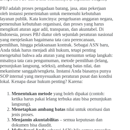
PBJ adalah proses pengadaan barang, jasa, atau pekerjaan
oleh instansi pemerintahan untuk memenuhi kebutuhan
layanan publik. Kata kuncinya: pengeluaran anggaran negara,
pemenuhan kebutuhan organisasi, dan proses yang harus
mengikuti aturan agar adil, transparan, dan akuntabel. Di
Indonesia, proses PBJ diatur oleh sejumlah peraturan nasional
yang menjelaskan bagaimana tata cara perencanaan,
pemilihan, hingga pelaksanaan kontrak. Sebagai ASN baru,
Anda tidak harus menjadi ahli hukum, tetapi penting
mengetahui bahwa ada aturan yang menuntun setiap langkah:
misalnya tata cara pengumuman, metode pemilihan (lelang,
penunjukan langsung, seleksi), ambang batas nilai, dan
mekanisme sanggah/sengketa. Instansi Anda biasanya punya
SOP internal yang menyesuaikan peraturan pusat dan kondisi
lokal. Kenapa dasar hukum penting? Karena:
Menentukan metode
yang boleh dipakai (contoh:
ketika harus pakai lelang terbuka atau bisa penunjukan
langsung).
Menetapkan ambang batas
nilai untuk otorisasi dan
jenis proses.
Menjamin akuntabilitas
– semua keputusan dan
dokumen bisa diaudit.