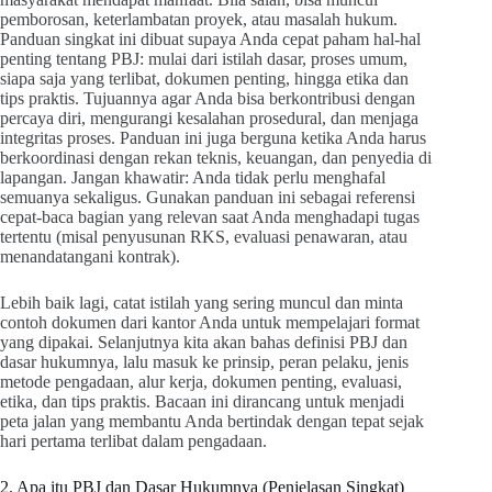
pemborosan, keterlambatan proyek, atau masalah hukum.
Panduan singkat ini dibuat supaya Anda cepat paham hal-hal
penting tentang PBJ: mulai dari istilah dasar, proses umum,
siapa saja yang terlibat, dokumen penting, hingga etika dan
tips praktis. Tujuannya agar Anda bisa berkontribusi dengan
percaya diri, mengurangi kesalahan prosedural, dan menjaga
integritas proses. Panduan ini juga berguna ketika Anda harus
berkoordinasi dengan rekan teknis, keuangan, dan penyedia di
lapangan. Jangan khawatir: Anda tidak perlu menghafal
semuanya sekaligus. Gunakan panduan ini sebagai referensi
cepat-baca bagian yang relevan saat Anda menghadapi tugas
tertentu (misal penyusunan RKS, evaluasi penawaran, atau
menandatangani kontrak).
Lebih baik lagi, catat istilah yang sering muncul dan minta
contoh dokumen dari kantor Anda untuk mempelajari format
yang dipakai. Selanjutnya kita akan bahas definisi PBJ dan
dasar hukumnya, lalu masuk ke prinsip, peran pelaku, jenis
metode pengadaan, alur kerja, dokumen penting, evaluasi,
etika, dan tips praktis. Bacaan ini dirancang untuk menjadi
peta jalan yang membantu Anda bertindak dengan tepat sejak
hari pertama terlibat dalam pengadaan.
2. Apa itu PBJ dan Dasar Hukumnya (Penjelasan Singkat)