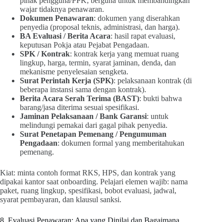
pihak pengguna/PPK; berguna untuk membandingkan
wajar tidaknya penawaran.
Dokumen Penawaran
: dokumen yang diserahkan
penyedia (proposal teknis, administrasi, dan harga).
BA Evaluasi / Berita Acara
: hasil rapat evaluasi,
keputusan Pokja atau Pejabat Pengadaan.
SPK / Kontrak
: kontrak kerja yang memuat ruang
lingkup, harga, termin, syarat jaminan, denda, dan
mekanisme penyelesaian sengketa.
Surat Perintah Kerja (SPK)
: pelaksanaan kontrak (di
beberapa instansi sama dengan kontrak).
Berita Acara Serah Terima (BAST)
: bukti bahwa
barang/jasa diterima sesuai spesifikasi.
Jaminan Pelaksanaan / Bank Garansi
: untuk
melindungi pemakai dari gagal pihak penyedia.
Surat Penetapan Pemenang / Pengumuman
Pengadaan
: dokumen formal yang memberitahukan
pemenang.
Kiat: minta contoh format RKS, HPS, dan kontrak yang
dipakai kantor saat onboarding. Pelajari elemen wajib: nama
paket, ruang lingkup, spesifikasi, bobot evaluasi, jadwal,
syarat pembayaran, dan klausul sanksi.
8. Evaluasi Penawaran: Apa yang Dinilai dan Bagaimana