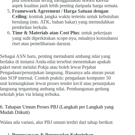
jasa intelektual sering menggunakan seleksi karena
aspek kualitas jauh lebih penting daripada harga semata.
Framework Agreement / Harga Satuan dengan
Ceiling
: kontrak jangka waktu tertentu untuk kebutuhan
berulang (mis. ATK, bahan bakar) yang memudahkan
pembelian berkala.
Time & Materials atau Cost Plus
: untuk pekerjaan
yang sulit diperkirakan scope-nya, misalnya konsultansi
riset atau pemeliharaan darurat.
Sebagai ASN baru, penting memahami ambang nilai yang
berlaku di instansi Anda-nilai tersebut menentukan apakah
paket mesti melalui Pokja atau boleh lewat Pejabat
Pengadaan/penunjukan langsung. Biasanya ada aturan pusat
dan SOP internal. Contoh praktis: pengadaan komputer 50
unit kemungkinan lewat proses tender kecil atau penunjukan
langsung tergantung ambang nilai. Pembangunan gedung
sekolah jelas via lelang terbuka.
6. Tahapan Umum Proses PBJ (Langkah per Langkah yang
Mudah Diikuti)
Walau ada variasi, alur PBJ umum terdiri dari tahap berikut:
Perencanaan & Pengusulan Kebutuhan