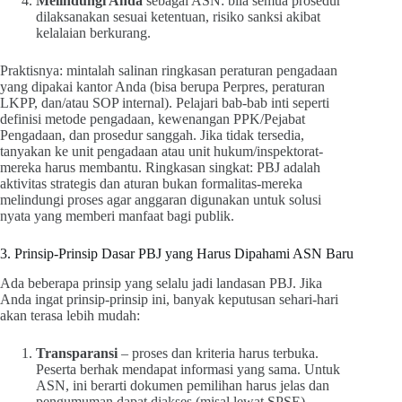
Melindungi Anda
sebagai ASN: bila semua prosedur
dilaksanakan sesuai ketentuan, risiko sanksi akibat
kelalaian berkurang.
Praktisnya: mintalah salinan ringkasan peraturan pengadaan
yang dipakai kantor Anda (bisa berupa Perpres, peraturan
LKPP, dan/atau SOP internal). Pelajari bab-bab inti seperti
definisi metode pengadaan, kewenangan PPK/Pejabat
Pengadaan, dan prosedur sanggah. Jika tidak tersedia,
tanyakan ke unit pengadaan atau unit hukum/inspektorat-
mereka harus membantu. Ringkasan singkat: PBJ adalah
aktivitas strategis dan aturan bukan formalitas-mereka
melindungi proses agar anggaran digunakan untuk solusi
nyata yang memberi manfaat bagi publik.
3. Prinsip-Prinsip Dasar PBJ yang Harus Dipahami ASN Baru
Ada beberapa prinsip yang selalu jadi landasan PBJ. Jika
Anda ingat prinsip-prinsip ini, banyak keputusan sehari-hari
akan terasa lebih mudah:
Transparansi
– proses dan kriteria harus terbuka.
Peserta berhak mendapat informasi yang sama. Untuk
ASN, ini berarti dokumen pemilihan harus jelas dan
pengumuman dapat diakses (misal lewat SPSE).