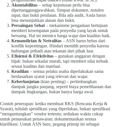
Akuntabilitas
– setiap keputusan perlu bisa
dipertanggungjawabkan. Simpan dokumen, notulen
rapat, dan bukti penilaian. Bila ada audit, Anda harus
bisa menunjukkan alasan dan bukti.
Persaingan Sehat
– mekanisme pengadaan bertujuan
memberi kesempatan pada penyedia yang layak untuk
bersaing. Hal ini memicu harga wajar dan kualitas baik.
Kemandirian & Netralitas
– ASN harus bebas dari
konflik kepentingan. Hindari memilih penyedia karena
hubungan pribadi atau tekanan dari pihak luar.
Efisiensi & Efektivitas
– gunakan anggaran dengan
bijak: bukan sekadar murah, tapi memberi nilai terbaik
sesuai kualitas dan manfaat.
Keadilan
– semua pelaku usaha diperlakukan sama
berdasarkan syarat yang relevan dan wajar.
Keberlanjutan
(kian penting) – pertimbangkan
dampak jangka panjang, seperti biaya pemeliharaan dan
dampak lingkungan, bukan hanya harga awal.
Contoh penerapan: ketika membuat RKS (Rencana Kerja &
Syarat), tulislah spesifikasi yang diperlukan, bukan spesifikasi
“menguntungkan” vendor tertentu; sediakan waktu cukup
untuk pemasukan penawaran; dokumentasikan semua
klarifikasi. Untuk ASN baru, pegang prinsip ini sebagai