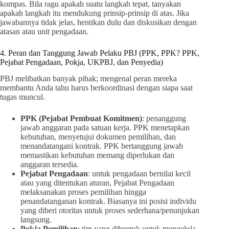
kompas. Bila ragu apakah suatu langkah tepat, tanyakan
apakah langkah itu mendukung prinsip-prinsip di atas. Jika
jawabannya tidak jelas, hentikan dulu dan diskusikan dengan
atasan atau unit pengadaan.
4. Peran dan Tanggung Jawab Pelaku PBJ (PPK, PPK? PPK,
Pejabat Pengadaan, Pokja, UKPBJ, dan Penyedia)
PBJ melibatkan banyak pihak; mengenal peran mereka
membantu Anda tahu harus berkoordinasi dengan siapa saat
tugas muncul.
PPK (Pejabat Pembuat Komitmen)
: penanggung
jawab anggaran pada satuan kerja. PPK menetapkan
kebutuhan, menyetujui dokumen pemilihan, dan
menandatangani kontrak. PPK bertanggung jawab
memastikan kebutuhan memang diperlukan dan
anggaran tersedia.
Pejabat Pengadaan
: untuk pengadaan bernilai kecil
atau yang ditentukan aturan, Pejabat Pengadaan
melaksanakan proses pemilihan hingga
penandatanganan kontrak. Biasanya ini posisi individu
yang diberi otoritas untuk proses sederhana/penunjukan
langsung.
Pokja Pemilihan
: tim yang dibentuk untuk mengelola