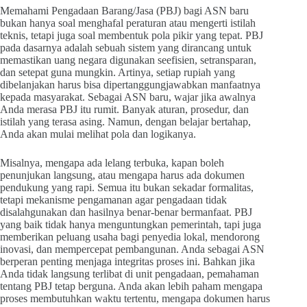
Memahami Pengadaan Barang/Jasa (PBJ) bagi ASN baru
bukan hanya soal menghafal peraturan atau mengerti istilah
teknis, tetapi juga soal membentuk pola pikir yang tepat. PBJ
pada dasarnya adalah sebuah sistem yang dirancang untuk
memastikan uang negara digunakan seefisien, setransparan,
dan setepat guna mungkin. Artinya, setiap rupiah yang
dibelanjakan harus bisa dipertanggungjawabkan manfaatnya
kepada masyarakat. Sebagai ASN baru, wajar jika awalnya
Anda merasa PBJ itu rumit. Banyak aturan, prosedur, dan
istilah yang terasa asing. Namun, dengan belajar bertahap,
Anda akan mulai melihat pola dan logikanya.
Misalnya, mengapa ada lelang terbuka, kapan boleh
penunjukan langsung, atau mengapa harus ada dokumen
pendukung yang rapi. Semua itu bukan sekadar formalitas,
tetapi mekanisme pengamanan agar pengadaan tidak
disalahgunakan dan hasilnya benar-benar bermanfaat. PBJ
yang baik tidak hanya menguntungkan pemerintah, tapi juga
memberikan peluang usaha bagi penyedia lokal, mendorong
inovasi, dan mempercepat pembangunan. Anda sebagai ASN
berperan penting menjaga integritas proses ini. Bahkan jika
Anda tidak langsung terlibat di unit pengadaan, pemahaman
tentang PBJ tetap berguna. Anda akan lebih paham mengapa
proses membutuhkan waktu tertentu, mengapa dokumen harus