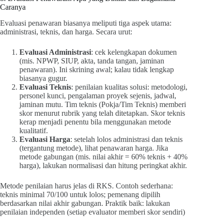
Caranya
Evaluasi penawaran biasanya meliputi tiga aspek utama:
administrasi, teknis, dan harga. Secara urut:
Evaluasi Administrasi
: cek kelengkapan dokumen
(mis. NPWP, SIUP, akta, tanda tangan, jaminan
penawaran). Ini skrining awal; kalau tidak lengkap
biasanya gugur.
Evaluasi Teknis
: penilaian kualitas solusi: metodologi,
personel kunci, pengalaman proyek sejenis, jadwal,
jaminan mutu. Tim teknis (Pokja/Tim Teknis) memberi
skor menurut rubrik yang telah ditetapkan. Skor teknis
kerap menjadi penentu bila menggunakan metode
kualitatif.
Evaluasi Harga
: setelah lolos administrasi dan teknis
(tergantung metode), lihat penawaran harga. Jika
metode gabungan (mis. nilai akhir = 60% teknis + 40%
harga), lakukan normalisasi dan hitung peringkat akhir.
Metode penilaian harus jelas di RKS. Contoh sederhana:
teknis minimal 70/100 untuk lolos; pemenang dipilih
berdasarkan nilai akhir gabungan. Praktik baik: lakukan
penilaian independen (setiap evaluator memberi skor sendiri)