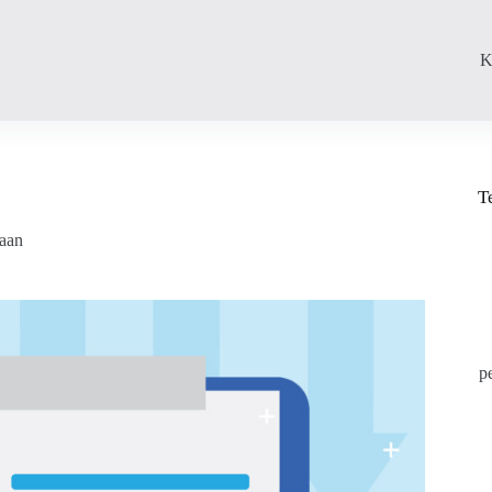
K
T
daan
p