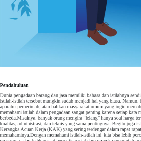
Pendahuluan
Dunia pengadaan barang dan jasa memiliki bahasa dan istilahnya sendi
istilah-istilah tersebut mungkin sudah menjadi hal yang biasa. Namun, 
aparatur pemerintah, atau bahkan masyarakat umum yang ingin memaha
memahami istilah dalam pengadaan sangat penting karena setiap kata
berbeda.Misalnya, banyak orang mengira “lelang” hanya soal harga te
kualitas, administrasi, dan teknis yang sama pentingnya. Begitu juga
Kerangka Acuan Kerja (KAK) yang sering terdengar dalam rapat-rapat 
memahaminya.Dengan memahami istilah-istilah ini, kita bisa lebih pe
prosesnya, atau bahkan saat berpartisipasi dalam proyek pemerintah 