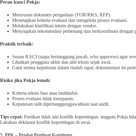
Peran kunci Pokja:
Menyusun dokumen pengadaan (TOR/RKS, RFP).
Menetapkan kriteria evaluasi dan mengelola proses evaluasi.
Melakukan klarifikasi teknis dengan vendor.
Menyiapkan rekomendasi pemenang dan berkoordinasi dengan p
Praktik terbaik:
Susun RACI (siapa bertanggung jawab, who approves) agar wew
Libatkan pengguna akhir dan ahli teknis sejak awal.
Catat semua keputusan dalam risalah rapat; dokumentasi ini pent
Risiko jika Pokja lemah:
Kriteria teknis bias atau multitafsir.
Proses evaluasi tidak transparan.
Keputusan sulit dipertanggungjawabkan saat audit.
Tips cepat:
Pastikan tidak ada konflik kepentingan: anggota Pokja tid
Lakukan deklarasi konflik kepentingan di awal.
5. PPK – Pejabat Pembuat Komitmen