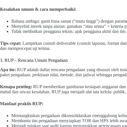
Kesalahan umum & cara memperbaiki:
Bahasa ambigu: ganti frasa samar (“mutu tinggi”) dengan parame
Menyebut merek tanpa alasan: gunakan “atau setara” + kriteria
Tidak melibatkan pengguna teknis: ajak pengguna akhir dan tim 
Tips cepat:
Lampirkan contoh deliverable (contoh laporan, format data)
dan mempercepat uji terima.
3. RUP – Rencana Umum Pengadaan
Apa itu:
RUP adalah daftar rencana pengadaan yang disusun oleh inst
paket pengadaan, perkiraan nilai, metode, dan jadwal sehingga pengada
Kenapa penting:
RUP memberikan gambaran kesiapan anggaran dan m
mahal dan rawan kesalahan. RUP juga menjadi alat tata kelola: publik,
Manfaat praktis RUP:
Memungkinkan pengadaan dikonsolidasikan (menggabung kebutuh
Membantu tim pengadaan menyiapkan TOR dan HPS lebih awa
Menjadi rujukan saat audit karena menunjukkan perencanaan yan