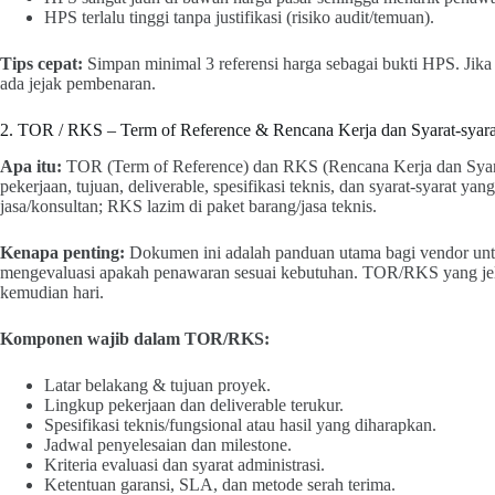
HPS terlalu tinggi tanpa justifikasi (risiko audit/temuan).
Tips cepat:
Simpan minimal 3 referensi harga sebagai bukti HPS. Jika 
ada jejak pembenaran.
2. TOR / RKS – Term of Reference & Rencana Kerja dan Syarat-syara
Apa itu:
TOR (Term of Reference) dan RKS (Rencana Kerja dan Syara
pekerjaan, tujuan, deliverable, spesifikasi teknis, dan syarat-syarat y
jasa/konsultan; RKS lazim di paket barang/jasa teknis.
Kenapa penting:
Dokumen ini adalah panduan utama bagi vendor un
mengevaluasi apakah penawaran sesuai kebutuhan. TOR/RKS yang jel
kemudian hari.
Komponen wajib dalam TOR/RKS:
Latar belakang & tujuan proyek.
Lingkup pekerjaan dan deliverable terukur.
Spesifikasi teknis/fungsional atau hasil yang diharapkan.
Jadwal penyelesaian dan milestone.
Kriteria evaluasi dan syarat administrasi.
Ketentuan garansi, SLA, dan metode serah terima.