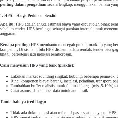
penting dalam pengadaan
secara lengkap, menggunakan bahasa yang
1. HPS – Harga Perkiraan Sendiri
Apa itu:
HPS adalah angka estimasi biaya yang dibuat oleh pihak pembe
sebelum tender. HPS berfungsi sebagai patokan internal untuk mene
anggaran.
Kenapa penting:
HPS membantu mencegah praktik mark-up yang berl
kompetitif. Di sisi lain, bila HPS disusun terlalu rendah, tender bisa gaga
tinggi, berpotensi jadi indikasi pemborosan.
Cara menyusun HPS yang baik (praktis):
Lakukan market sounding singkat: hubungi beberapa pemasok, ce
Rinci komponen biaya: barang, instalasi, pelatihan, transport, pa
Tambahkan buffer realistis untuk fluktuasi harga (mis. 5-10%) te
Catat asumsi dan sumber data untuk audit trail.
Tanda bahaya (red flags):
Tidak ada dokumentasi atau referensi pasar saat menyusun HPS.
HPS sangat jauh di bawah harga pasar sehingga menarik penawara