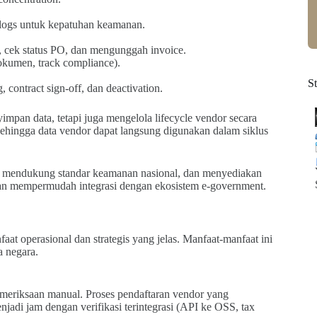
 logs untuk kepatuhan keamanan.
d, cek status PO, dan mengunggah invoice.
okumen, track compliance).
S
contract sign-off, dan deactivation.
mpan data, tetapi juga mengelola lifecycle vendor secara
ehingga data vendor dapat langsung digunakan dalam siklus
), mendukung standar keamanan nasional, dan menyediakan
 dan mempermudah integrasi dengan ekosistem e-government.
t operasional dan strategis yang jelas. Manfaat-manfaat ini
a negara.
meriksaan manual. Proses pendaftaran vendor yang
adi jam dengan verifikasi terintegrasi (API ke OSS, tax