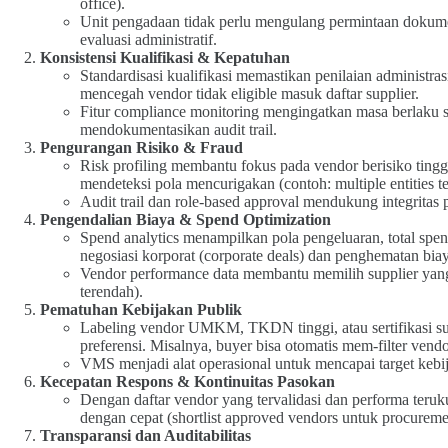
office).
Unit pengadaan tidak perlu mengulang permintaan dokumen
evaluasi administratif.
Konsistensi Kualifikasi & Kepatuhan
Standardisasi kualifikasi memastikan penilaian administras
mencegah vendor tidak eligible masuk daftar supplier.
Fitur compliance monitoring mengingatkan masa berlaku s
mendokumentasikan audit trail.
Pengurangan Risiko & Fraud
Risk profiling membantu fokus pada vendor berisiko tingg
mendeteksi pola mencurigakan (contoh: multiple entities 
Audit trail dan role-based approval mendukung integritas 
Pengendalian Biaya & Spend Optimization
Spend analytics menampilkan pola pengeluaran, total spend
negosiasi korporat (corporate deals) dan penghematan bia
Vendor performance data membantu memilih supplier yan
terendah).
Pematuhan Kebijakan Publik
Labeling vendor UMKM, TKDN tinggi, atau sertifikasi su
preferensi. Misalnya, buyer bisa otomatis mem-filter ve
VMS menjadi alat operasional untuk mencapai target kebija
Kecepatan Respons & Kontinuitas Pasokan
Dengan daftar vendor yang tervalidasi dan performa teru
dengan cepat (shortlist approved vendors untuk procuremen
Transparansi dan Auditabilitas