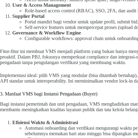
User & Access Management
Role-based access control (RBAC), SSO, 2FA, dan audit
Supplier Portal
Portal mandiri bagi vendor untuk update profil, submit bi
Self-service features untuk mempercepat proses (upload d
Governance & Workflow Engine
Configurable workflows: approval chain untuk onboarding, 
Fitur-fitur ini membuat VMS menjadi platform yang bukan hanya menyi
proaktif. Dalam PBJ, fokusnya memperkuat compliance dan integrasi-s
pengadaan tanpa pengulangan verifikasi yang membuang waktu.
Implementasi ideal: pilih VMS yang modular (bisa ditambah bertahap
API standar untuk interoperability. Ini meminimalkan vendor lock-in
3. Manfaat VMS bagi Instansi Pengadaan (Buyer)
Bagi instansi pemerintah dan unit pengadaan, VMS menghadirkan manfaa
membantu meningkatkan kualitas layanan publik dan tata kelola belanj
Efisiensi Waktu & Administrasi
Automasi onboarding dan verifikasi mengurangi waktu pe
sebelumnya memakan hari atau minggu bisa dipangkas menj