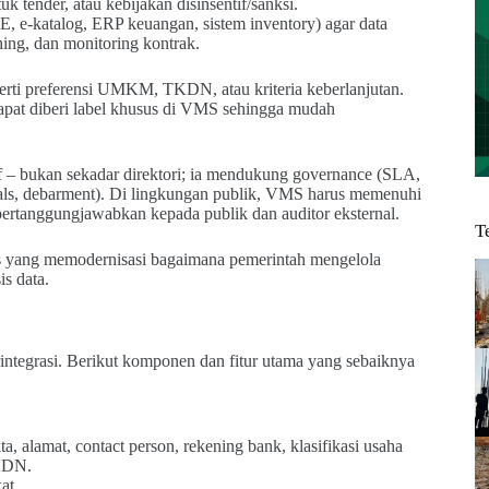
uk tender, atau kebijakan disinsentif/sanksi.
, e-katalog, ERP keuangan, sistem inventory) agar data
hing, dan monitoring kontrak.
erti preferensi UMKM, TKDN, atau kriteria keberlanjutan.
apat diberi label khusus di VMS sehingga mudah
 – bukan sekadar direktori; ia mendukung governance (SLA,
enewals, debarment). Di lingkungan publik, VMS harus memenuhi
dipertanggungjawabkan kepada publik dan auditor eksternal.
T
is yang memodernisasi bagaimana pemerintah mengelola
is data.
erintegrasi. Berikut komponen dan fitur utama yang sebaiknya
, alamat, contact person, rekening bank, klasifikasi usaha
KDN.
at.