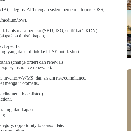
NIB), integrasi API dengan sistem pemerintah (mis. OSS,
gh/medium/low).
uk habis masa berlaku (SBU, ISO, sertifikat TKDN).
(siapa/apa diubah kapan).
ct-specific.
ting yang dapat dilink ke LPSE untuk shortlist.
bahan (change order) dan renewals.
expiry, insurance renewals).
 inventory/WMS, dan sistem risk/compliance.
 mengalir otomatis.
elinquent, blacklisted).
ction).
rating, dan kapasitas.
ing.
tegory, opportunity to consolidate.
concentration.