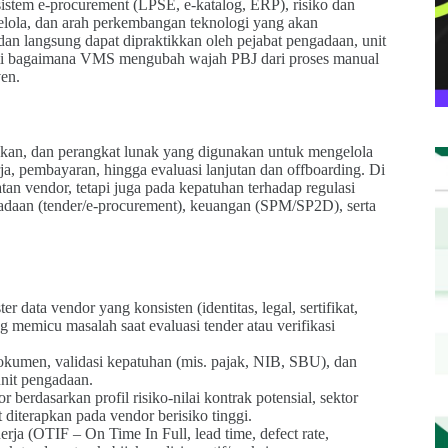
sistem e-procurement (LPSE, e-katalog, ERP), risiko dan
kelola, dan arah perkembangan teknologi yang akan
 langsung dapat dipraktikkan oleh pejabat pengadaan, unit
ami bagaimana VMS mengubah wajah PBJ dari proses manual
en.
akan, dan perangkat lunak yang digunakan untuk mengelola
erja, pembayaran, hingga evaluasi lanjutan dan offboarding. Di
n vendor, tetapi juga pada kepatuhan terhadap regulasi
ngadaan (tender/e-procurement), keuangan (SPM/SP2D), serta
ata vendor yang konsisten (identitas, legal, sertifikat,
g memicu masalah saat evaluasi tender atau verifikasi
dokumen, validasi kepatuhan (mis. pajak, NIB, SBU), dan
unit pengadaan.
erdasarkan profil risiko-nilai kontrak potensial, sektor
 diterapkan pada vendor berisiko tinggi.
a (OTIF – On Time In Full, lead time, defect rate,