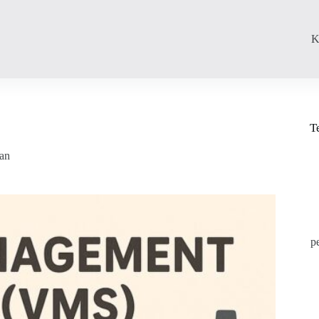
K
T
aan
p