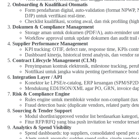
Onboarding & Kualifikasi Otomatis
Form pendaftaran digital, auto-validation (format NPWP, 
DJP) untuk verifikasi real-time.
Checklist kualifikasi, scoring awal, dan risk profiling (hi
Dokumen & Compliance Management
Storage aman untuk dokumen (PDF/A), auto-reminder unt
Workflow approval untuk update dokumen dan audit trail 
Supplier Performance Management
KPI tracking: OTIF, defect rate, response time, KPIs contra
Dashboard kinerja, historical trend analysis, dan vendor ra
Contract Lifecycle Management (CLM)
Penyimpanan kontrak elektronik, milestone tracking, peru
Notifikasi untuk jangka waktu penting (performance bond 
Integration Layer / API
Konektor ke LPSE/e-catalog, ERP keuangan (SPM/SP2D),
Mendukung EDI/JSON/XML agar PO, GRN, invoice dapat
Risk & Compliance Engine
Rules engine untuk memblokir vendor non-compliant (tax d
Fraud detection basic (duplicate vendors, related party dete
Sourcing & Tender Support
Modul shortlist/approved vendor list berdasarkan kategori, 
Fitur RFP/RFQ yang bisa push invitation ke vendor tersar
Analytics & Spend Visibility
Spend dashboards: top suppliers, consolidated spend per ca
Alerts untuk anomaly: sudden spend spike, single-vendor 