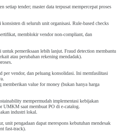
 setiap tender; master data terpusat mempercepat proses
i konsisten di seluruh unit organisasi. Rule-based checks
ertifikat, memblokir vendor non-compliant, dan
i untuk pemeriksaan lebih lanjut. Fraud detection membantu
terkait atau perubahan rekening mendadak).
proses.
 per vendor, dan peluang konsolidasi. Ini memfasilitasi
ya.
g memberikan value for money (bukan hanya harga
stainability mempermudah implementasi kebijakan
ndor UMKM saat membuat PO di e-catalog.
kan industri lokal.
kur, unit pengadaan dapat merespons kebutuhan mendesak
t fast-track).