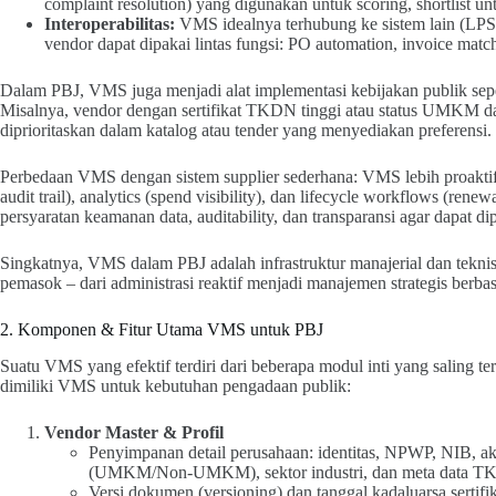
complaint resolution) yang digunakan untuk scoring, shortlist unt
Interoperabilitas:
VMS idealnya terhubung ke sistem lain (LPSE
vendor dapat dipakai lintas fungsi: PO automation, invoice matc
Dalam PBJ, VMS juga menjadi alat implementasi kebijakan publik sep
Misalnya, vendor dengan sertifikat TKDN tinggi atau status UMKM d
diprioritaskan dalam katalog atau tender yang menyediakan preferensi.
Perbedaan VMS dengan sistem supplier sederhana: VMS lebih proaktif
audit trail), analytics (spend visibility), dan lifecycle workflows (r
persyaratan keamanan data, auditability, dan transparansi agar dapat 
Singkatnya, VMS dalam PBJ adalah infrastruktur manajerial dan tekn
pemasok – dari administrasi reaktif menjadi manajemen strategis berbas
2. Komponen & Fitur Utama VMS untuk PBJ
Suatu VMS yang efektif terdiri dari beberapa modul inti yang saling t
dimiliki VMS untuk kebutuhan pengadaan publik:
Vendor Master & Profil
Penyimpanan detail perusahaan: identitas, NPWP, NIB, akta
(UMKM/Non-UMKM), sektor industri, dan meta data T
Versi dokumen (versioning) dan tanggal kadaluarsa sertifik