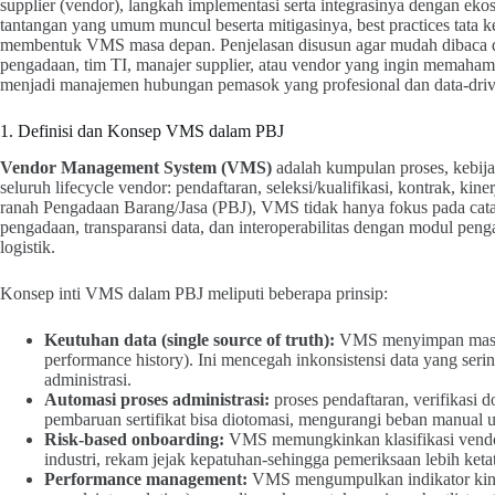
supplier (vendor), langkah implementasi serta integrasinya dengan eko
tantangan yang umum muncul beserta mitigasinya, best practices tata 
membentuk VMS masa depan. Penjelasan disusun agar mudah dibaca dan
pengadaan, tim TI, manajer supplier, atau vendor yang ingin memah
menjadi manajemen hubungan pemasok yang profesional dan data-driv
1. Definisi dan Konsep VMS dalam PBJ
Vendor Management System (VMS)
adalah kumpulan proses, kebij
seluruh lifecycle vendor: pendaftaran, seleksi/kualifikasi, kontrak, kin
ranah Pengadaan Barang/Jasa (PBJ), VMS tidak hanya fokus pada catata
pengadaan, transparansi data, dan interoperabilitas dengan modul pe
logistik.
Konsep inti VMS dalam PBJ meliputi beberapa prinsip:
Keutuhan data (single source of truth):
VMS menyimpan master d
performance history). Ini mencegah inkonsistensi data yang serin
administrasi.
Automasi proses administrasi:
proses pendaftaran, verifikasi 
pembaruan sertifikat bisa diotomasi, mengurangi beban manual 
Risk-based onboarding:
VMS memungkinkan klasifikasi vendor b
industri, rekam jejak kepatuhan-sehingga pemeriksaan lebih ketat
Performance management:
VMS mengumpulkan indikator kinerj