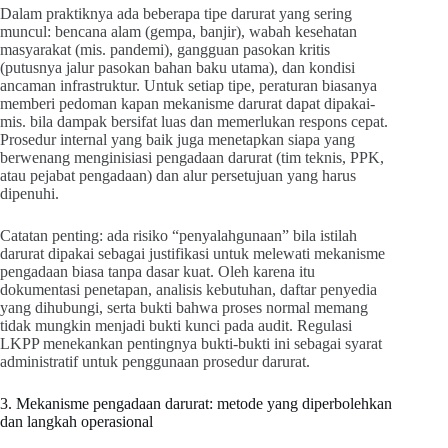
Dalam praktiknya ada beberapa tipe darurat yang sering
muncul: bencana alam (gempa, banjir), wabah kesehatan
masyarakat (mis. pandemi), gangguan pasokan kritis
(putusnya jalur pasokan bahan baku utama), dan kondisi
ancaman infrastruktur. Untuk setiap tipe, peraturan biasanya
memberi pedoman kapan mekanisme darurat dapat dipakai-
mis. bila dampak bersifat luas dan memerlukan respons cepat.
Prosedur internal yang baik juga menetapkan siapa yang
berwenang menginisiasi pengadaan darurat (tim teknis, PPK,
atau pejabat pengadaan) dan alur persetujuan yang harus
dipenuhi.
Catatan penting: ada risiko “penyalahgunaan” bila istilah
darurat dipakai sebagai justifikasi untuk melewati mekanisme
pengadaan biasa tanpa dasar kuat. Oleh karena itu
dokumentasi penetapan, analisis kebutuhan, daftar penyedia
yang dihubungi, serta bukti bahwa proses normal memang
tidak mungkin menjadi bukti kunci pada audit. Regulasi
LKPP menekankan pentingnya bukti-bukti ini sebagai syarat
administratif untuk penggunaan prosedur darurat.
3. Mekanisme pengadaan darurat: metode yang diperbolehkan
dan langkah operasional