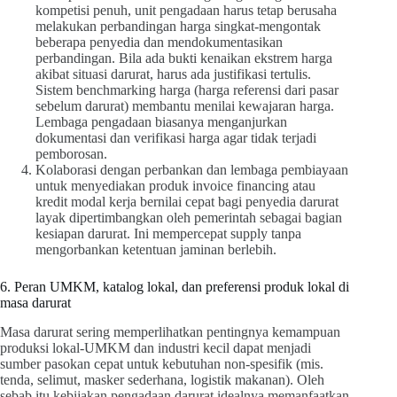
kompetisi penuh, unit pengadaan harus tetap berusaha
melakukan perbandingan harga singkat-mengontak
beberapa penyedia dan mendokumentasikan
perbandingan. Bila ada bukti kenaikan ekstrem harga
akibat situasi darurat, harus ada justifikasi tertulis.
Sistem benchmarking harga (harga referensi dari pasar
sebelum darurat) membantu menilai kewajaran harga.
Lembaga pengadaan biasanya menganjurkan
dokumentasi dan verifikasi harga agar tidak terjadi
pemborosan.
Kolaborasi dengan perbankan dan lembaga pembiayaan
untuk menyediakan produk invoice financing atau
kredit modal kerja bernilai cepat bagi penyedia darurat
layak dipertimbangkan oleh pemerintah sebagai bagian
kesiapan darurat. Ini mempercepat supply tanpa
mengorbankan ketentuan jaminan berlebih.
6. Peran UMKM, katalog lokal, dan preferensi produk lokal di
masa darurat
Masa darurat sering memperlihatkan pentingnya kemampuan
produksi lokal-UMKM dan industri kecil dapat menjadi
sumber pasokan cepat untuk kebutuhan non-spesifik (mis.
tenda, selimut, masker sederhana, logistik makanan). Oleh
sebab itu kebijakan pengadaan darurat idealnya memanfaatkan