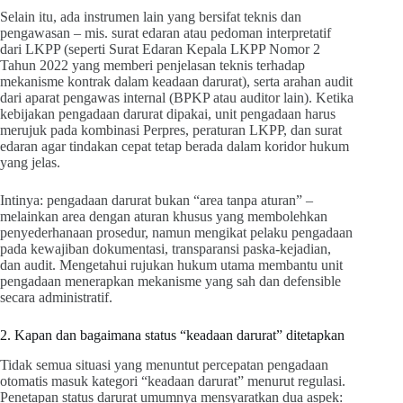
Selain itu, ada instrumen lain yang bersifat teknis dan
pengawasan – mis. surat edaran atau pedoman interpretatif
dari LKPP (seperti Surat Edaran Kepala LKPP Nomor 2
Tahun 2022 yang memberi penjelasan teknis terhadap
mekanisme kontrak dalam keadaan darurat), serta arahan audit
dari aparat pengawas internal (BPKP atau auditor lain). Ketika
kebijakan pengadaan darurat dipakai, unit pengadaan harus
merujuk pada kombinasi Perpres, peraturan LKPP, dan surat
edaran agar tindakan cepat tetap berada dalam koridor hukum
yang jelas.
Intinya: pengadaan darurat bukan “area tanpa aturan” –
melainkan area dengan aturan khusus yang membolehkan
penyederhanaan prosedur, namun mengikat pelaku pengadaan
pada kewajiban dokumentasi, transparansi paska-kejadian,
dan audit. Mengetahui rujukan hukum utama membantu unit
pengadaan menerapkan mekanisme yang sah dan defensible
secara administratif.
2. Kapan dan bagaimana status “keadaan darurat” ditetapkan
Tidak semua situasi yang menuntut percepatan pengadaan
otomatis masuk kategori “keadaan darurat” menurut regulasi.
Penetapan status darurat umumnya mensyaratkan dua aspek: