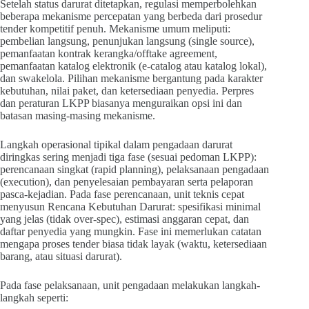
Setelah status darurat ditetapkan, regulasi memperbolehkan
beberapa mekanisme percepatan yang berbeda dari prosedur
tender kompetitif penuh. Mekanisme umum meliputi:
pembelian langsung, penunjukan langsung (single source),
pemanfaatan kontrak kerangka/offtake agreement,
pemanfaatan katalog elektronik (e-catalog atau katalog lokal),
dan swakelola. Pilihan mekanisme bergantung pada karakter
kebutuhan, nilai paket, dan ketersediaan penyedia. Perpres
dan peraturan LKPP biasanya menguraikan opsi ini dan
batasan masing-masing mekanisme.
Langkah operasional tipikal dalam pengadaan darurat
diringkas sering menjadi tiga fase (sesuai pedoman LKPP):
perencanaan singkat (rapid planning), pelaksanaan pengadaan
(execution), dan penyelesaian pembayaran serta pelaporan
pasca-kejadian. Pada fase perencanaan, unit teknis cepat
menyusun Rencana Kebutuhan Darurat: spesifikasi minimal
yang jelas (tidak over-spec), estimasi anggaran cepat, dan
daftar penyedia yang mungkin. Fase ini memerlukan catatan
mengapa proses tender biasa tidak layak (waktu, ketersediaan
barang, atau situasi darurat).
Pada fase pelaksanaan, unit pengadaan melakukan langkah-
langkah seperti: