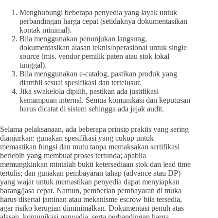
Menghubungi beberapa penyedia yang layak untuk
perbandingan harga cepat (setidaknya dokumentasikan
kontak minimal).
Bila menggunakan penunjukan langsung,
dokumentasikan alasan teknis/operasional untuk single
source (mis. vendor pemilik paten atau stok lokal
tunggal).
Bila menggunakan e-catalog, pastikan produk yang
diambil sesuai spesifikasi dan tertelusur.
Jika swakelola dipilih, pastikan ada justifikasi
kemampuan internal. Semua komunikasi dan keputusan
harus dicatat di sistem sehingga ada jejak audit.
Selama pelaksanaan, ada beberapa prinsip praktis yang sering
dianjurkan: gunakan spesifikasi yang cukup untuk
memastikan fungsi dan mutu tanpa memaksakan sertifikasi
berlebih yang membuat proses tertunda; apabila
memungkinkan mintalah bukti ketersediaan stok dan lead time
tertulis; dan gunakan pembayaran tahap (advance atau DP)
yang wajar untuk memastikan penyedia dapat menyiapkan
barang/jasa cepat. Namun, pemberian pembayaran di muka
harus disertai jaminan atau mekanisme escrow bila tersedia,
agar risiko kerugian diminimalkan. Dokumentasi penuh atas
alasan, komunikasi penyedia, serta perbandingan harga