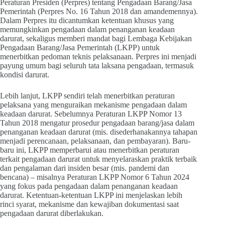
Peraturan Presiden (Perpres) tentang Pengadaan Barang/Jasa
Pemerintah (Perpres No. 16 Tahun 2018 dan amandemennya).
Dalam Perpres itu dicantumkan ketentuan khusus yang
memungkinkan pengadaan dalam penanganan keadaan
darurat, sekaligus memberi mandat bagi Lembaga Kebijakan
Pengadaan Barang/Jasa Pemerintah (LKPP) untuk
menerbitkan pedoman teknis pelaksanaan. Perpres ini menjadi
payung umum bagi seluruh tata laksana pengadaan, termasuk
kondisi darurat.
Lebih lanjut, LKPP sendiri telah menerbitkan peraturan
pelaksana yang menguraikan mekanisme pengadaan dalam
keadaan darurat. Sebelumnya Peraturan LKPP Nomor 13
Tahun 2018 mengatur prosedur pengadaan barang/jasa dalam
penanganan keadaan darurat (mis. disederhanakannya tahapan
menjadi perencanaan, pelaksanaan, dan pembayaran). Baru-
baru ini, LKPP memperbarui atau menerbitkan peraturan
terkait pengadaan darurat untuk menyelaraskan praktik terbaik
dan pengalaman dari insiden besar (mis. pandemi dan
bencana) – misalnya Peraturan LKPP Nomor 6 Tahun 2024
yang fokus pada pengadaan dalam penanganan keadaan
darurat. Ketentuan-ketentuan LKPP ini menjelaskan lebih
rinci syarat, mekanisme dan kewajiban dokumentasi saat
pengadaan darurat diberlakukan.