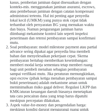
kasus, pemberian jaminan dapat disesuaikan dengan
konteks-mis. menggunakan jaminan asuransi, escrows,
atau pembebasan jaminan dengan catatan kompensasi
administrasi tertentu. Hal ini penting agar penyedia
lokal kecil (UMKM) yang punya stok cepat tidak
terhambat oleh persyaratan BG yang memakan waktu
dan biaya. Namun pengurangan jaminan harus
diimbangi mekanisme kontrol lain seperti inspeksi
penerimaan dan retensi pembayaran sampai konfirmasi
mutu.
Soal pembayaran: model milestone payment atau partial
advance sering dipakai agar penyedia bisa membeli
bahan dan menyelesaikan pekerjaan cepat. Skema
pembayaran bertahap memberikan keseimbangan:
memberi modal kerja sementara tetap memberi ruang
bagi unit pembeli menahan sebagian pembayaran
sampai verifikasi mutu. Jika peraturan memungkinkan,
opsi escrow (pihak ketiga menahan pembayaran sampai
bukti penerimaan) adalah mekanisme aman untuk
meminimalkan risiko gagal deliver. Regulasi LKPP dan
KMK/aturan keuangan daerah biasanya menetapkan
tata cara pencairan dana yang tetap harus dipatuhi
meskipun percepatan dilakukan.
Aspek value-for-money dan pengendalian harga:
meskipun kondisi darurat mengurangi ruang untuk