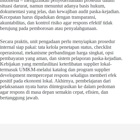
Indonesia – mengizinkan penyederhanaan prosedur dalam
situasi darurat, namun menuntut adanya basis hukum,
dokumentasi yang jelas, dan kewajiban audit paska-kejadian.
Kecepatan harus dipadukan dengan transparansi,
akuntabilitas, dan kontrol risiko agar respons efektif tidak
berujung pada pemborosan atau penyalahgunaan.
Secara praktis, unit pengadaan perlu menyiapkan prosedur
internal siap pakai: tata kelola penetapan status, checklist
operasional, mekanisme perbandingan harga singkat, opsi
pembayaran yang aman, dan sistem pelaporan paska-kejadian.
Kebijakan yang memfasilitasi keterlibatan supplier lokal-
termasuk UMKM-melalui katalog dan program supplier
development mempercepat respons sekaligus memberi efek
positif pada ekonomi lokal. Akhirnya, pembelajaran dari
pelaksanaan nyata harus diintegrasikan ke dalam pedoman
agar respons di masa depan semakin cepat, efisien, dan
bertanggung jawab.