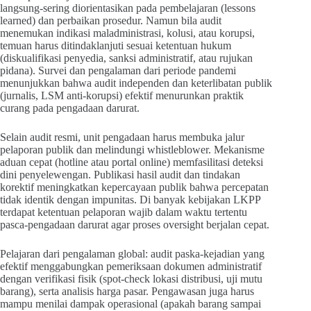
langsung-sering diorientasikan pada pembelajaran (lessons
learned) dan perbaikan prosedur. Namun bila audit
menemukan indikasi maladministrasi, kolusi, atau korupsi,
temuan harus ditindaklanjuti sesuai ketentuan hukum
(diskualifikasi penyedia, sanksi administratif, atau rujukan
pidana). Survei dan pengalaman dari periode pandemi
menunjukkan bahwa audit independen dan keterlibatan publik
(jurnalis, LSM anti-korupsi) efektif menurunkan praktik
curang pada pengadaan darurat.
Selain audit resmi, unit pengadaan harus membuka jalur
pelaporan publik dan melindungi whistleblower. Mekanisme
aduan cepat (hotline atau portal online) memfasilitasi deteksi
dini penyelewengan. Publikasi hasil audit dan tindakan
korektif meningkatkan kepercayaan publik bahwa percepatan
tidak identik dengan impunitas. Di banyak kebijakan LKPP
terdapat ketentuan pelaporan wajib dalam waktu tertentu
pasca-pengadaan darurat agar proses oversight berjalan cepat.
Pelajaran dari pengalaman global: audit paska-kejadian yang
efektif menggabungkan pemeriksaan dokumen administratif
dengan verifikasi fisik (spot-check lokasi distribusi, uji mutu
barang), serta analisis harga pasar. Pengawasan juga harus
mampu menilai dampak operasional (apakah barang sampai