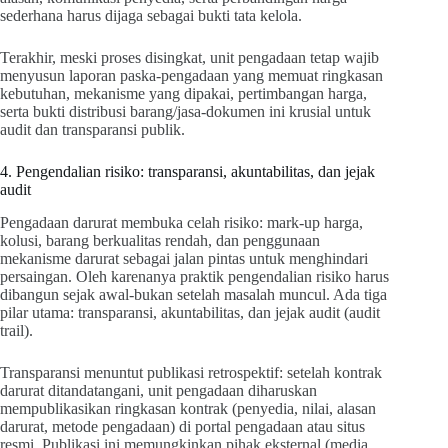
sederhana harus dijaga sebagai bukti tata kelola.
Terakhir, meski proses disingkat, unit pengadaan tetap wajib
menyusun laporan paska-pengadaan yang memuat ringkasan
kebutuhan, mekanisme yang dipakai, pertimbangan harga,
serta bukti distribusi barang/jasa-dokumen ini krusial untuk
audit dan transparansi publik.
4. Pengendalian risiko: transparansi, akuntabilitas, dan jejak
audit
Pengadaan darurat membuka celah risiko: mark-up harga,
kolusi, barang berkualitas rendah, dan penggunaan
mekanisme darurat sebagai jalan pintas untuk menghindari
persaingan. Oleh karenanya praktik pengendalian risiko harus
dibangun sejak awal-bukan setelah masalah muncul. Ada tiga
pilar utama: transparansi, akuntabilitas, dan jejak audit (audit
trail).
Transparansi menuntut publikasi retrospektif: setelah kontrak
darurat ditandatangani, unit pengadaan diharuskan
mempublikasikan ringkasan kontrak (penyedia, nilai, alasan
darurat, metode pengadaan) di portal pengadaan atau situs
resmi. Publikasi ini memungkinkan pihak eksternal (media,