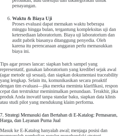
perbaikan, atau disetujui dan dikategorikan untuk
penayangan.
Waktu & Biaya Uji
Proses evaluasi dapat memakan waktu beberapa
minggu hingga bulan, tergantung kompleksitas uji dan
ketersediaan laboratorium. Biaya uji laboratorium dan
audit pabrik biasanya ditanggung penyedia. Oleh
karena itu perencanaan anggaran perlu memasukkan
biaya ini.
Tips agar proses lancar: siapkan batch sampel yang
representatif, gunakan laboratorium yang kredibel sejak awal
(agar metode uji sesuai), dan siapkan dokumentasi traceability
yang lengkap. Selain itu, komunikasikan secara proaktif
dengan tim evaluasi—jika mereka meminta klarifikasi, respon
cepat dan terstruktur meminimalkan penundaan. Terakhir, jika
produk Anda inovatif tanpa standar baku, siapkan data klinis
atau studi pilot yang mendukung klaim performa.
7. Strategi Memasuki dan Bertahan di E-Katalog: Pemasaran,
Harga, dan Layanan Purna Jual
Masuk ke E-Katalog hanyalah awal; menjaga posisi dan
memperoleh pembelian reguler menghendaki strategi