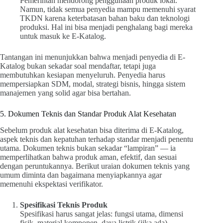
Pemerintah mendorong penggunaan produk lokal.
Namun, tidak semua penyedia mampu memenuhi syarat
TKDN karena keterbatasan bahan baku dan teknologi
produksi. Hal ini bisa menjadi penghalang bagi mereka
untuk masuk ke E-Katalog.
Tantangan ini menunjukkan bahwa menjadi penyedia di E-
Katalog bukan sekadar soal mendaftar, tetapi juga
membutuhkan kesiapan menyeluruh. Penyedia harus
mempersiapkan SDM, modal, strategi bisnis, hingga sistem
manajemen yang solid agar bisa bertahan.
5. Dokumen Teknis dan Standar Produk Alat Kesehatan
Sebelum produk alat kesehatan bisa diterima di E-Katalog,
aspek teknis dan kepatuhan terhadap standar menjadi penentu
utama. Dokumen teknis bukan sekadar “lampiran” — ia
memperlihatkan bahwa produk aman, efektif, dan sesuai
dengan peruntukannya. Berikut uraian dokumen teknis yang
umum diminta dan bagaimana menyiapkannya agar
memenuhi ekspektasi verifikator.
Spesifikasi Teknis Produk
Spesifikasi harus sangat jelas: fungsi utama, dimensi
fisik, material komponen, daya listrik (jika ada),