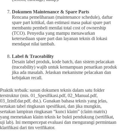
Dokumen Maintenance & Spare Parts
Rencana pemeliharaan (maintenance schedule), daftar
spare part kritikal, dan estimasi masa pakai spare part
membantu pembeli menilai total cost of ownership
(TCO). Penyedia yang mampu menawarkan
ketersediaan spare part dan layanan teknis di lokasi
mendapat nilai tambah.
Label & Traceability
Desain label produk, kode batch, dan sistem pelacakan
(traceability) wajib untuk kemampuan penarikan produk
jika ada masalah. Jelaskan mekanisme pelacakan dan
kebijakan recall.
Praktik terbaik: susun dokumen teknis dalam satu folder
terstruktur (mis. 01_Spesifikasi.pdf, 02_Manual.pdf,
03_IzinEdar.pdf, dst.). Gunakan bahasa teknis yang jelas,
sertakan tabel ringkasan spesifikasi, dan jika mungkin,
sertakan lampiran ringkasan “kunci klaim” (claim matrix)
yang memetakan klaim teknis ke bukti pendukung (sertifikat,
uji lab). Ini mempercepat evaluasi dan mengurangi permintaan
klarifikasi dari tim verifikator.