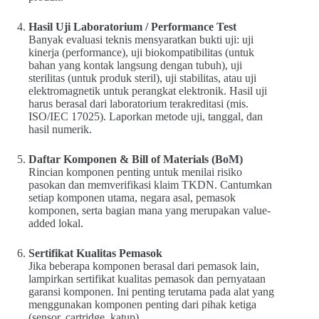
Hasil Uji Laboratorium / Performance Test
Banyak evaluasi teknis mensyaratkan bukti uji: uji
kinerja (performance), uji biokompatibilitas (untuk
bahan yang kontak langsung dengan tubuh), uji
sterilitas (untuk produk steril), uji stabilitas, atau uji
elektromagnetik untuk perangkat elektronik. Hasil uji
harus berasal dari laboratorium terakreditasi (mis.
ISO/IEC 17025). Laporkan metode uji, tanggal, dan
hasil numerik.
Daftar Komponen & Bill of Materials (BoM)
Rincian komponen penting untuk menilai risiko
pasokan dan memverifikasi klaim TKDN. Cantumkan
setiap komponen utama, negara asal, pemasok
komponen, serta bagian mana yang merupakan value-
added lokal.
Sertifikat Kualitas Pemasok
Jika beberapa komponen berasal dari pemasok lain,
lampirkan sertifikat kualitas pemasok dan pernyataan
garansi komponen. Ini penting terutama pada alat yang
menggunakan komponen penting dari pihak ketiga
(sensor, cartridge, katup).