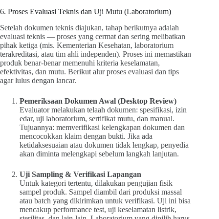
6. Proses Evaluasi Teknis dan Uji Mutu (Laboratorium)
Setelah dokumen teknis diajukan, tahap berikutnya adalah
evaluasi teknis — proses yang cermat dan sering melibatkan
pihak ketiga (mis. Kementerian Kesehatan, laboratorium
terakreditasi, atau tim ahli independen). Proses ini memastikan
produk benar-benar memenuhi kriteria keselamatan,
efektivitas, dan mutu. Berikut alur proses evaluasi dan tips
agar lulus dengan lancar.
Pemeriksaan Dokumen Awal (Desktop Review)
Evaluator melakukan telaah dokumen: spesifikasi, izin
edar, uji laboratorium, sertifikat mutu, dan manual.
Tujuannya: memverifikasi kelengkapan dokumen dan
mencocokkan klaim dengan bukti. Jika ada
ketidaksesuaian atau dokumen tidak lengkap, penyedia
akan diminta melengkapi sebelum langkah lanjutan.
Uji Sampling & Verifikasi Lapangan
Untuk kategori tertentu, dilakukan pengujian fisik
sampel produk. Sampel diambil dari produksi massal
atau batch yang dikirimkan untuk verifikasi. Uji ini bisa
mencakup performance test, uji keselamatan listrik,
sterilitas, dan lain-lain. Laboratorium yang dipilih harus