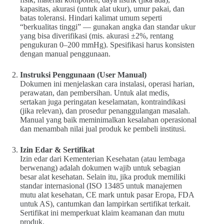
kapasitas, akurasi (untuk alat ukur), umur pakai, dan
batas toleransi. Hindari kalimat umum seperti
“berkualitas tinggi” — gunakan angka dan standar ukur
yang bisa diverifikasi (mis. akurasi ±2%, rentang
pengukuran 0–200 mmHg). Spesifikasi harus konsisten
dengan manual penggunaan.
Instruksi Penggunaan (User Manual)
Dokumen ini menjelaskan cara instalasi, operasi harian,
perawatan, dan pembersihan. Untuk alat medis,
sertakan juga peringatan keselamatan, kontraindikasi
(jika relevan), dan prosedur penanggulangan masalah.
Manual yang baik meminimalkan kesalahan operasional
dan menambah nilai jual produk ke pembeli institusi.
Izin Edar & Sertifikat
Izin edar dari Kementerian Kesehatan (atau lembaga
berwenang) adalah dokumen wajib untuk sebagian
besar alat kesehatan. Selain itu, jika produk memiliki
standar internasional (ISO 13485 untuk manajemen
mutu alat kesehatan, CE mark untuk pasar Eropa, FDA
untuk AS), cantumkan dan lampirkan sertifikat terkait.
Sertifikat ini memperkuat klaim keamanan dan mutu
produk.