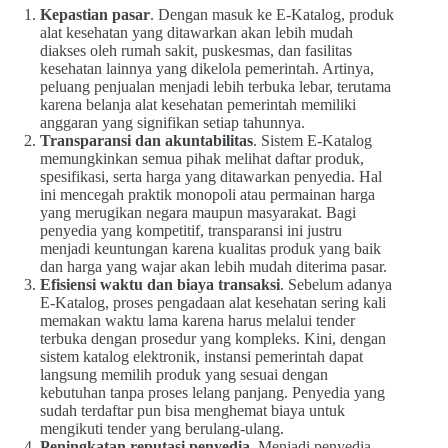
Kepastian pasar
. Dengan masuk ke E-Katalog, produk
alat kesehatan yang ditawarkan akan lebih mudah
diakses oleh rumah sakit, puskesmas, dan fasilitas
kesehatan lainnya yang dikelola pemerintah. Artinya,
peluang penjualan menjadi lebih terbuka lebar, terutama
karena belanja alat kesehatan pemerintah memiliki
anggaran yang signifikan setiap tahunnya.
Transparansi dan akuntabilitas
. Sistem E-Katalog
memungkinkan semua pihak melihat daftar produk,
spesifikasi, serta harga yang ditawarkan penyedia. Hal
ini mencegah praktik monopoli atau permainan harga
yang merugikan negara maupun masyarakat. Bagi
penyedia yang kompetitif, transparansi ini justru
menjadi keuntungan karena kualitas produk yang baik
dan harga yang wajar akan lebih mudah diterima pasar.
Efisiensi waktu dan biaya transaksi
. Sebelum adanya
E-Katalog, proses pengadaan alat kesehatan sering kali
memakan waktu lama karena harus melalui tender
terbuka dengan prosedur yang kompleks. Kini, dengan
sistem katalog elektronik, instansi pemerintah dapat
langsung memilih produk yang sesuai dengan
kebutuhan tanpa proses lelang panjang. Penyedia yang
sudah terdaftar pun bisa menghemat biaya untuk
mengikuti tender yang berulang-ulang.
Peningkatan reputasi penyedia
. Menjadi penyedia