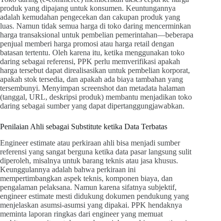
produk yang dipajang untuk konsumen. Keuntungannya
adalah kemudahan pengecekan dan cakupan produk yang
luas. Namun tidak semua harga di toko daring mencerminkan
harga transaksional untuk pembelian pemerintahan—beberapa
penjual memberi harga promosi atau harga retail dengan
batasan tertentu. Oleh karena itu, ketika menggunakan toko
daring sebagai referensi, PPK perlu memverifikasi apakah
harga tersebut dapat direalisasikan untuk pembelian korporat,
apakah stok tersedia, dan apakah ada biaya tambahan yang
tersembunyi. Menyimpan screenshot dan metadata halaman
(tanggal, URL, deskripsi produk) membantu menjadikan toko
daring sebagai sumber yang dapat dipertanggungjawabkan.
Penilaian Ahli sebagai Substitute ketika Data Terbatas
Engineer estimate atau perkiraan ahli bisa menjadi sumber
referensi yang sangat berguna ketika data pasar langsung sulit
diperoleh, misalnya untuk barang teknis atau jasa khusus.
Keunggulannya adalah bahwa perkiraan ini
mempertimbangkan aspek teknis, komponen biaya, dan
pengalaman pelaksana. Namun karena sifatnya subjektif,
engineer estimate mesti didukung dokumen pendukung yang
menjelaskan asumsi-asumsi yang dipakai. PPK hendaknya
meminta laporan ringkas dari engineer yang memuat