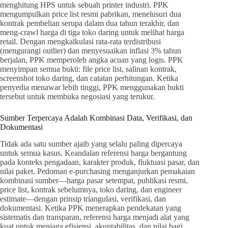
menghitung HPS untuk sebuah printer industri. PPK
mengumpulkan price list resmi pabrikan, menelusuri dua
kontrak pembelian serupa dalam dua tahun terakhir, dan
meng-crawl harga di tiga toko daring untuk melihat harga
retail. Dengan mengkalkulasi rata-rata terdistribusi
(mengurangi outlier) dan menyesuaikan inflasi 3% tahun
berjalan, PPK memperoleh angka acuan yang logis. PPK
menyimpan semua bukti: file price list, salinan kontrak,
screenshot toko daring, dan catatan perhitungan. Ketika
penyedia menawar lebih tinggi, PPK menggunakan bukti
tersebut untuk membuka negosiasi yang terukur.
Sumber Terpercaya Adalah Kombinasi Data, Verifikasi, dan
Dokumentasi
Tidak ada satu sumber ajaib yang selalu paling dipercaya
untuk semua kasus. Keandalan referensi harga bergantung
pada konteks pengadaan, karakter produk, fluktuasi pasar, dan
nilai paket. Pedoman e-purchasing menganjurkan pemakaian
kombinasi sumber—harga pasar setempat, publikasi resmi,
price list, kontrak sebelumnya, toko daring, dan engineer
estimate—dengan prinsip triangulasi, verifikasi, dan
dokumentasi. Ketika PPK menerapkan pendekatan yang
sistematis dan transparan, referensi harga menjadi alat yang
kuat untuk menjaga efisiensi, akuntabilitas, dan nilai bagi