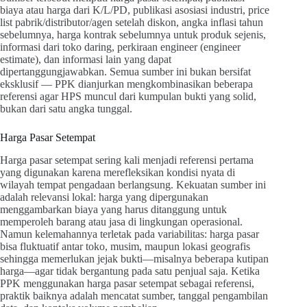
biaya atau harga dari K/L/PD, publikasi asosiasi industri, price
list pabrik/distributor/agen setelah diskon, angka inflasi tahun
sebelumnya, harga kontrak sebelumnya untuk produk sejenis,
informasi dari toko daring, perkiraan engineer (engineer
estimate), dan informasi lain yang dapat
dipertanggungjawabkan. Semua sumber ini bukan bersifat
eksklusif — PPK dianjurkan mengkombinasikan beberapa
referensi agar HPS muncul dari kumpulan bukti yang solid,
bukan dari satu angka tunggal.
Harga Pasar Setempat
Harga pasar setempat sering kali menjadi referensi pertama
yang digunakan karena merefleksikan kondisi nyata di
wilayah tempat pengadaan berlangsung. Kekuatan sumber ini
adalah relevansi lokal: harga yang dipergunakan
menggambarkan biaya yang harus ditanggung untuk
memperoleh barang atau jasa di lingkungan operasional.
Namun kelemahannya terletak pada variabilitas: harga pasar
bisa fluktuatif antar toko, musim, maupun lokasi geografis
sehingga memerlukan jejak bukti—misalnya beberapa kutipan
harga—agar tidak bergantung pada satu penjual saja. Ketika
PPK menggunakan harga pasar setempat sebagai referensi,
praktik baiknya adalah mencatat sumber, tanggal pengambilan