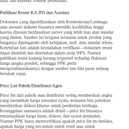
data, dan konteks volume pembelian.
Publikasi Resmi K/L/PD dan Asosiasi
Dokumen yang dipublikasikan oleh Kementerian/Lembaga
atau asosiasi industri biasanya memiliki kredibilitas tinggi
karena disusun berdasarkan survei yang lebih luas atau standar
yang diakui. Sumber ini berguna terutama untuk produk yang
harganya dipengaruhi oleh kebijakan, tarif, atau standar teknis.
Kelebihan lain adalah kemudahan verifikasi—dokumen resmi
dapat diunduh dan disertakan dalam arsip HPS. Namun
publikasi resmi kadang kurang responsif terhadap fluktuasi
harga jangka pendek, sehingga PPK perlu
mengombinasikannya dengan sumber lain bila pasar sedang
berubah cepat.
Price List Pabrik/Distributor/Agen
Price list dari pabrik atau distributor sering memberikan angka
yang mendekati harga transaksi nyata, terutama bila pabrikan
memberikan diskon khusus untuk pembelian lembaga.
Keunggulan utamanya adalah detail—price list biasanya
menunjukkan harga dasar, diskon, dan syarat penjualan.
Namun PPK harus memverifikasi apakah price list itu berlaku,
apakah harga yang tercantum untuk retail atau untuk