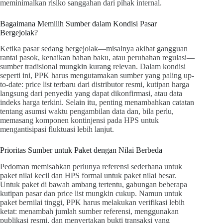
meminimalkan risiko sanggahan dari pihak internal.
Bagaimana Memilih Sumber dalam Kondisi Pasar
Bergejolak?
Ketika pasar sedang bergejolak—misalnya akibat gangguan
rantai pasok, kenaikan bahan baku, atau perubahan regulasi—
sumber tradisional mungkin kurang relevan. Dalam kondisi
seperti ini, PPK harus mengutamakan sumber yang paling up-
to-date: price list terbaru dari distributor resmi, kutipan harga
langsung dari penyedia yang dapat dikonfirmasi, atau data
indeks harga terkini. Selain itu, penting menambahkan catatan
tentang asumsi waktu pengambilan data dan, bila perlu,
memasang komponen kontinjensi pada HPS untuk
mengantisipasi fluktuasi lebih lanjut.
Prioritas Sumber untuk Paket dengan Nilai Berbeda
Pedoman memisahkan perlunya referensi sederhana untuk
paket nilai kecil dan HPS formal untuk paket nilai besar.
Untuk paket di bawah ambang tertentu, gabungan beberapa
kutipan pasar dan price list mungkin cukup. Namun untuk
paket bernilai tinggi, PPK harus melakukan verifikasi lebih
ketat: menambah jumlah sumber referensi, menggunakan
publikasi resmi, dan menyertakan bukti transaksi yang