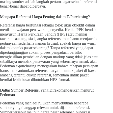
masing sumber adalah langkah pertama agar sebuah referensi
benar-benar dapat dipercaya.
Mengapa Referensi Harga Penting dalam E-Purchasing?
Referensi harga berfungsi sebagai tolok ukur objektif dalam
menilai kewajaran penawaran penyedia. Ketika PPK hendak
menyusun Harga Perkiraan Sendiri (HPS) atau menilai
tawaran saat negosiasi, angka referensi membantu menjawab
pertanyaan sederhana namun krusial: apakah harga ini wajar
dalam konteks pasar sekarang? Tanpa referensi yang dapat
dipertanggungjawabkan, proses pengadaan berisiko
menghasilkan pembelian dengan markup yang tidak jelas atau
sebaliknya menolak penawaran yang sebenarnya masuk akal.
Pedoman e-purchasing menegaskan bahwa tahapan persiapan
harus mencantumkan referensi harga — untuk paket di bawah
ambang tertentu cukup referensi, sementara untuk paket
bernilai lebih besar dibutuhkan HPS formal.
Daftar Sumber Referensi yang Direkomendasikan menurut
Pedoman
Pedoman yang menjadi rujukan menyebutkan beberapa
sumber yang dianggap relevan untuk dijadikan referensi.
Sumber tersebut meliputi harga pasar setempat, publikasi