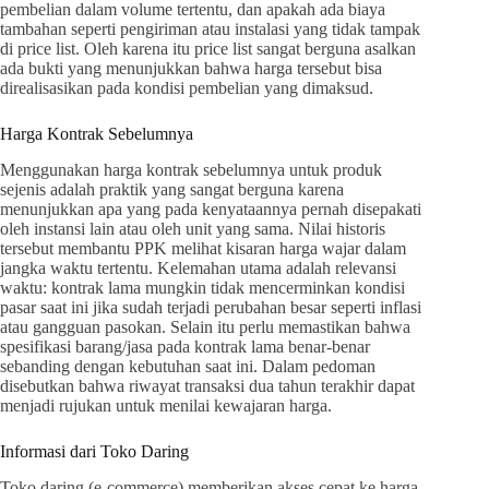
pembelian dalam volume tertentu, dan apakah ada biaya
tambahan seperti pengiriman atau instalasi yang tidak tampak
di price list. Oleh karena itu price list sangat berguna asalkan
ada bukti yang menunjukkan bahwa harga tersebut bisa
direalisasikan pada kondisi pembelian yang dimaksud.
Harga Kontrak Sebelumnya
Menggunakan harga kontrak sebelumnya untuk produk
sejenis adalah praktik yang sangat berguna karena
menunjukkan apa yang pada kenyataannya pernah disepakati
oleh instansi lain atau oleh unit yang sama. Nilai historis
tersebut membantu PPK melihat kisaran harga wajar dalam
jangka waktu tertentu. Kelemahan utama adalah relevansi
waktu: kontrak lama mungkin tidak mencerminkan kondisi
pasar saat ini jika sudah terjadi perubahan besar seperti inflasi
atau gangguan pasokan. Selain itu perlu memastikan bahwa
spesifikasi barang/jasa pada kontrak lama benar-benar
sebanding dengan kebutuhan saat ini. Dalam pedoman
disebutkan bahwa riwayat transaksi dua tahun terakhir dapat
menjadi rujukan untuk menilai kewajaran harga.
Informasi dari Toko Daring
Toko daring (e-commerce) memberikan akses cepat ke harga