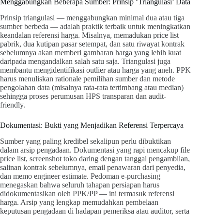
Menggabungkan Beberapa Sumber: Prinsip ‘Triangulasi’ Data
Prinsip triangulasi — menggabungkan minimal dua atau tiga
sumber berbeda — adalah praktik terbaik untuk meningkatkan
keandalan referensi harga. Misalnya, memadukan price list
pabrik, dua kutipan pasar setempat, dan satu riwayat kontrak
sebelumnya akan memberi gambaran harga yang lebih kuat
daripada mengandalkan salah satu saja. Triangulasi juga
membantu mengidentifikasi outlier atau harga yang aneh. PPK
harus menuliskan rationale pemilihan sumber dan metode
pengolahan data (misalnya rata-rata tertimbang atau median)
sehingga proses perumusan HPS transparan dan audit-
friendly.
Dokumentasi: Bukti yang Menjadikan Referensi Terpercaya
Sumber yang paling kredibel sekalipun perlu dibuktikan
dalam arsip pengadaan. Dokumentasi yang rapi mencakup file
price list, screenshot toko daring dengan tanggal pengambilan,
salinan kontrak sebelumnya, email penawaran dari penyedia,
dan memo engineer estimate. Pedoman e-purchasing
menegaskan bahwa seluruh tahapan persiapan harus
didokumentasikan oleh PPK/PP — ini termasuk referensi
harga. Arsip yang lengkap memudahkan pembelaan
keputusan pengadaan di hadapan pemeriksa atau auditor, serta