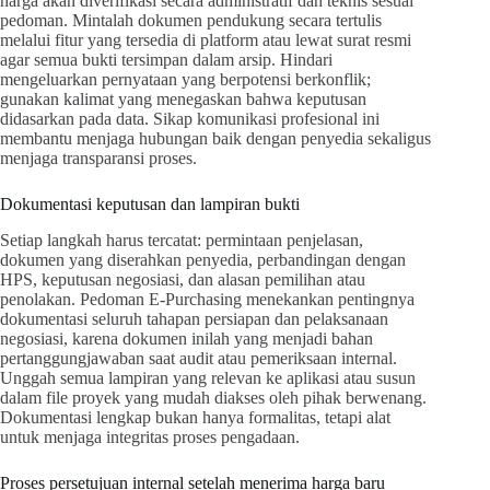
harga akan diverifikasi secara administratif dan teknis sesuai
pedoman. Mintalah dokumen pendukung secara tertulis
melalui fitur yang tersedia di platform atau lewat surat resmi
agar semua bukti tersimpan dalam arsip. Hindari
mengeluarkan pernyataan yang berpotensi berkonflik;
gunakan kalimat yang menegaskan bahwa keputusan
didasarkan pada data. Sikap komunikasi profesional ini
membantu menjaga hubungan baik dengan penyedia sekaligus
menjaga transparansi proses.
Dokumentasi keputusan dan lampiran bukti
Setiap langkah harus tercatat: permintaan penjelasan,
dokumen yang diserahkan penyedia, perbandingan dengan
HPS, keputusan negosiasi, dan alasan pemilihan atau
penolakan. Pedoman E-Purchasing menekankan pentingnya
dokumentasi seluruh tahapan persiapan dan pelaksanaan
negosiasi, karena dokumen inilah yang menjadi bahan
pertanggungjawaban saat audit atau pemeriksaan internal.
Unggah semua lampiran yang relevan ke aplikasi atau susun
dalam file proyek yang mudah diakses oleh pihak berwenang.
Dokumentasi lengkap bukan hanya formalitas, tetapi alat
untuk menjaga integritas proses pengadaan.
Proses persetujuan internal setelah menerima harga baru