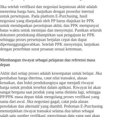
Jika setelah verifikasi dan negosiasi keputusan akhir adalah
menerima harga baru, lanjutkan dengan prosedur internal
untuk persetujuan. Pada platform E-Purchasing, hasil
negosiasi yang disepakati oleh PP harus diajukan ke PPK
untuk mendapatkan persetujuan akhir, dan PPK mempunyai
batas waktu untuk meninjau dan menyetujui. Pastikan seluruh
dokumen pendukung dilampirkan saat pengajuan ke PPK
sehingga proses persetujuan berjalan cepat dan dapat
dipertanggungjawabkan. Setelah PPK menyetujui, lanjutkan
dengan penerbitan surat pesanan sesuai ketentuan.
Membangun riwayat sebagai pelajaran dan referensi masa
depan
Akhir dari setiap proses adalah kesempatan untuk belajar. Jika
perubahan harga diterima, catat nilai transaksi, alasan
kenaikan, dan bukti pendukungnya agar menjadi riwayat
harga untuk produk tersebut dalam aplikasi. Riwayat ini akan
sangat berguna saat produk yang sama diminta lagi, sehingga
PP/PPK masa depan tidak mengulang proses verifikasi yang
sama dari awal. Jika negosiasi gagal, catat pula alasan
penolakan dan alternatif yang diambil. Pedoman E-Purchasing
menunjukkan riwayat transaksi selama dua tahun sebagai
salah satu sumber verifikasi; menyimpan data yang rapi akan