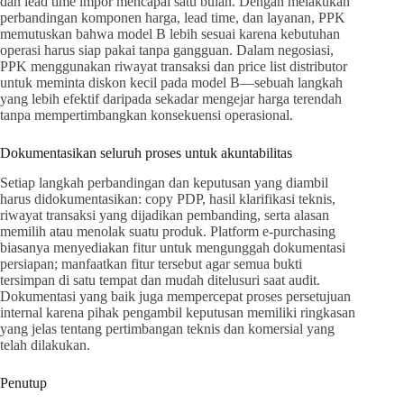
dan lead time impor mencapai satu bulan. Dengan melakukan
perbandingan komponen harga, lead time, dan layanan, PPK
memutuskan bahwa model B lebih sesuai karena kebutuhan
operasi harus siap pakai tanpa gangguan. Dalam negosiasi,
PPK menggunakan riwayat transaksi dan price list distributor
untuk meminta diskon kecil pada model B—sebuah langkah
yang lebih efektif daripada sekadar mengejar harga terendah
tanpa mempertimbangkan konsekuensi operasional.
Dokumentasikan seluruh proses untuk akuntabilitas
Setiap langkah perbandingan dan keputusan yang diambil
harus didokumentasikan: copy PDP, hasil klarifikasi teknis,
riwayat transaksi yang dijadikan pembanding, serta alasan
memilih atau menolak suatu produk. Platform e-purchasing
biasanya menyediakan fitur untuk mengunggah dokumentasi
persiapan; manfaatkan fitur tersebut agar semua bukti
tersimpan di satu tempat dan mudah ditelusuri saat audit.
Dokumentasi yang baik juga mempercepat proses persetujuan
internal karena pihak pengambil keputusan memiliki ringkasan
yang jelas tentang pertimbangan teknis dan komersial yang
telah dilakukan.
Penutup