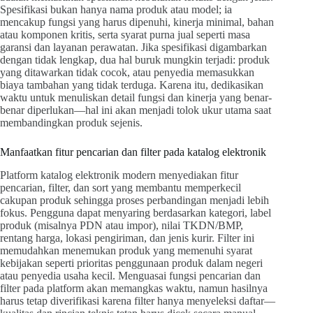
Spesifikasi bukan hanya nama produk atau model; ia
mencakup fungsi yang harus dipenuhi, kinerja minimal, bahan
atau komponen kritis, serta syarat purna jual seperti masa
garansi dan layanan perawatan. Jika spesifikasi digambarkan
dengan tidak lengkap, dua hal buruk mungkin terjadi: produk
yang ditawarkan tidak cocok, atau penyedia memasukkan
biaya tambahan yang tidak terduga. Karena itu, dedikasikan
waktu untuk menuliskan detail fungsi dan kinerja yang benar-
benar diperlukan—hal ini akan menjadi tolok ukur utama saat
membandingkan produk sejenis.
Manfaatkan fitur pencarian dan filter pada katalog elektronik
Platform katalog elektronik modern menyediakan fitur
pencarian, filter, dan sort yang membantu memperkecil
cakupan produk sehingga proses perbandingan menjadi lebih
fokus. Pengguna dapat menyaring berdasarkan kategori, label
produk (misalnya PDN atau impor), nilai TKDN/BMP,
rentang harga, lokasi pengiriman, dan jenis kurir. Filter ini
memudahkan menemukan produk yang memenuhi syarat
kebijakan seperti prioritas penggunaan produk dalam negeri
atau penyedia usaha kecil. Menguasai fungsi pencarian dan
filter pada platform akan memangkas waktu, namun hasilnya
harus tetap diverifikasi karena filter hanya menyeleksi daftar—