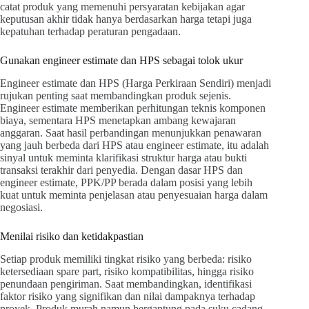
catat produk yang memenuhi persyaratan kebijakan agar
keputusan akhir tidak hanya berdasarkan harga tetapi juga
kepatuhan terhadap peraturan pengadaan.
Gunakan engineer estimate dan HPS sebagai tolok ukur
Engineer estimate dan HPS (Harga Perkiraan Sendiri) menjadi
rujukan penting saat membandingkan produk sejenis.
Engineer estimate memberikan perhitungan teknis komponen
biaya, sementara HPS menetapkan ambang kewajaran
anggaran. Saat hasil perbandingan menunjukkan penawaran
yang jauh berbeda dari HPS atau engineer estimate, itu adalah
sinyal untuk meminta klarifikasi struktur harga atau bukti
transaksi terakhir dari penyedia. Dengan dasar HPS dan
engineer estimate, PPK/PP berada dalam posisi yang lebih
kuat untuk meminta penjelasan atau penyesuaian harga dalam
negosiasi.
Menilai risiko dan ketidakpastian
Setiap produk memiliki tingkat risiko yang berbeda: risiko
ketersediaan spare part, risiko kompatibilitas, hingga risiko
penundaan pengiriman. Saat membandingkan, identifikasi
faktor risiko yang signifikan dan nilai dampaknya terhadap
proyek. Produk murah namun bergantung pada suku cadang