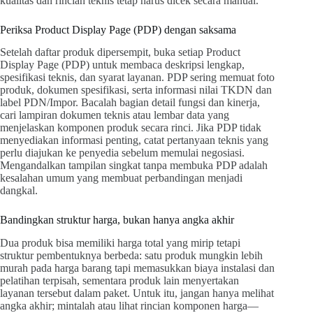
kualitas dan rincian teknis tetap harus dicek secara manual.
Periksa Product Display Page (PDP) dengan saksama
Setelah daftar produk dipersempit, buka setiap Product
Display Page (PDP) untuk membaca deskripsi lengkap,
spesifikasi teknis, dan syarat layanan. PDP sering memuat foto
produk, dokumen spesifikasi, serta informasi nilai TKDN dan
label PDN/Impor. Bacalah bagian detail fungsi dan kinerja,
cari lampiran dokumen teknis atau lembar data yang
menjelaskan komponen produk secara rinci. Jika PDP tidak
menyediakan informasi penting, catat pertanyaan teknis yang
perlu diajukan ke penyedia sebelum memulai negosiasi.
Mengandalkan tampilan singkat tanpa membuka PDP adalah
kesalahan umum yang membuat perbandingan menjadi
dangkal.
Bandingkan struktur harga, bukan hanya angka akhir
Dua produk bisa memiliki harga total yang mirip tetapi
struktur pembentuknya berbeda: satu produk mungkin lebih
murah pada harga barang tapi memasukkan biaya instalasi dan
pelatihan terpisah, sementara produk lain menyertakan
layanan tersebut dalam paket. Untuk itu, jangan hanya melihat
angka akhir; mintalah atau lihat rincian komponen harga—