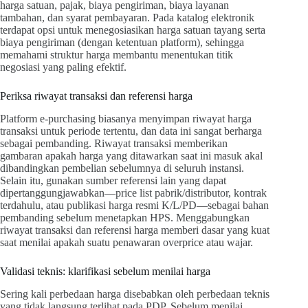
harga satuan, pajak, biaya pengiriman, biaya layanan
tambahan, dan syarat pembayaran. Pada katalog elektronik
terdapat opsi untuk menegosiasikan harga satuan tayang serta
biaya pengiriman (dengan ketentuan platform), sehingga
memahami struktur harga membantu menentukan titik
negosiasi yang paling efektif.
Periksa riwayat transaksi dan referensi harga
Platform e-purchasing biasanya menyimpan riwayat harga
transaksi untuk periode tertentu, dan data ini sangat berharga
sebagai pembanding. Riwayat transaksi memberikan
gambaran apakah harga yang ditawarkan saat ini masuk akal
dibandingkan pembelian sebelumnya di seluruh instansi.
Selain itu, gunakan sumber referensi lain yang dapat
dipertanggungjawabkan—price list pabrik/distributor, kontrak
terdahulu, atau publikasi harga resmi K/L/PD—sebagai bahan
pembanding sebelum menetapkan HPS. Menggabungkan
riwayat transaksi dan referensi harga memberi dasar yang kuat
saat menilai apakah suatu penawaran overprice atau wajar.
Validasi teknis: klarifikasi sebelum menilai harga
Sering kali perbedaan harga disebabkan oleh perbedaan teknis
yang tidak langsung terlihat pada PDP. Sebelum menilai