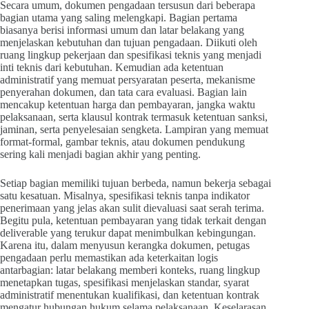
Secara umum, dokumen pengadaan tersusun dari beberapa
bagian utama yang saling melengkapi. Bagian pertama
biasanya berisi informasi umum dan latar belakang yang
menjelaskan kebutuhan dan tujuan pengadaan. Diikuti oleh
ruang lingkup pekerjaan dan spesifikasi teknis yang menjadi
inti teknis dari kebutuhan. Kemudian ada ketentuan
administratif yang memuat persyaratan peserta, mekanisme
penyerahan dokumen, dan tata cara evaluasi. Bagian lain
mencakup ketentuan harga dan pembayaran, jangka waktu
pelaksanaan, serta klausul kontrak termasuk ketentuan sanksi,
jaminan, serta penyelesaian sengketa. Lampiran yang memuat
format-formal, gambar teknis, atau dokumen pendukung
sering kali menjadi bagian akhir yang penting.
Setiap bagian memiliki tujuan berbeda, namun bekerja sebagai
satu kesatuan. Misalnya, spesifikasi teknis tanpa indikator
penerimaan yang jelas akan sulit dievaluasi saat serah terima.
Begitu pula, ketentuan pembayaran yang tidak terkait dengan
deliverable yang terukur dapat menimbulkan kebingungan.
Karena itu, dalam menyusun kerangka dokumen, petugas
pengadaan perlu memastikan ada keterkaitan logis
antarbagian: latar belakang memberi konteks, ruang lingkup
menetapkan tugas, spesifikasi menjelaskan standar, syarat
administratif menentukan kualifikasi, dan ketentuan kontrak
mengatur hubungan hukum selama pelaksanaan. Keselarasan