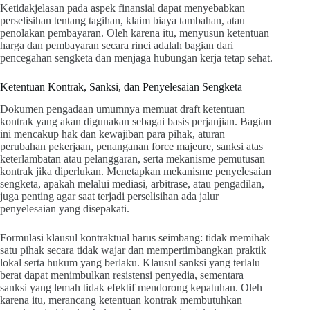
Ketidakjelasan pada aspek finansial dapat menyebabkan
perselisihan tentang tagihan, klaim biaya tambahan, atau
penolakan pembayaran. Oleh karena itu, menyusun ketentuan
harga dan pembayaran secara rinci adalah bagian dari
pencegahan sengketa dan menjaga hubungan kerja tetap sehat.
Ketentuan Kontrak, Sanksi, dan Penyelesaian Sengketa
Dokumen pengadaan umumnya memuat draft ketentuan
kontrak yang akan digunakan sebagai basis perjanjian. Bagian
ini mencakup hak dan kewajiban para pihak, aturan
perubahan pekerjaan, penanganan force majeure, sanksi atas
keterlambatan atau pelanggaran, serta mekanisme pemutusan
kontrak jika diperlukan. Menetapkan mekanisme penyelesaian
sengketa, apakah melalui mediasi, arbitrase, atau pengadilan,
juga penting agar saat terjadi perselisihan ada jalur
penyelesaian yang disepakati.
Formulasi klausul kontraktual harus seimbang: tidak memihak
satu pihak secara tidak wajar dan mempertimbangkan praktik
lokal serta hukum yang berlaku. Klausul sanksi yang terlalu
berat dapat menimbulkan resistensi penyedia, sementara
sanksi yang lemah tidak efektif mendorong kepatuhan. Oleh
karena itu, merancang ketentuan kontrak membutuhkan