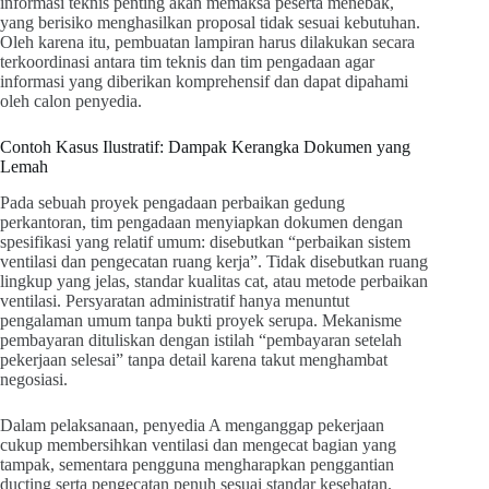
informasi teknis penting akan memaksa peserta menebak,
yang berisiko menghasilkan proposal tidak sesuai kebutuhan.
Oleh karena itu, pembuatan lampiran harus dilakukan secara
terkoordinasi antara tim teknis dan tim pengadaan agar
informasi yang diberikan komprehensif dan dapat dipahami
oleh calon penyedia.
Contoh Kasus Ilustratif: Dampak Kerangka Dokumen yang
Lemah
Pada sebuah proyek pengadaan perbaikan gedung
perkantoran, tim pengadaan menyiapkan dokumen dengan
spesifikasi yang relatif umum: disebutkan “perbaikan sistem
ventilasi dan pengecatan ruang kerja”. Tidak disebutkan ruang
lingkup yang jelas, standar kualitas cat, atau metode perbaikan
ventilasi. Persyaratan administratif hanya menuntut
pengalaman umum tanpa bukti proyek serupa. Mekanisme
pembayaran dituliskan dengan istilah “pembayaran setelah
pekerjaan selesai” tanpa detail karena takut menghambat
negosiasi.
Dalam pelaksanaan, penyedia A menganggap pekerjaan
cukup membersihkan ventilasi dan mengecat bagian yang
tampak, sementara pengguna mengharapkan penggantian
ducting serta pengecatan penuh sesuai standar kesehatan.