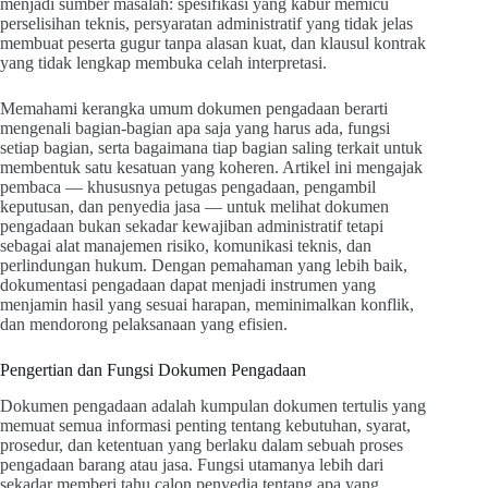
menjadi sumber masalah: spesifikasi yang kabur memicu
perselisihan teknis, persyaratan administratif yang tidak jelas
membuat peserta gugur tanpa alasan kuat, dan klausul kontrak
yang tidak lengkap membuka celah interpretasi.
Memahami kerangka umum dokumen pengadaan berarti
mengenali bagian-bagian apa saja yang harus ada, fungsi
setiap bagian, serta bagaimana tiap bagian saling terkait untuk
membentuk satu kesatuan yang koheren. Artikel ini mengajak
pembaca — khususnya petugas pengadaan, pengambil
keputusan, dan penyedia jasa — untuk melihat dokumen
pengadaan bukan sekadar kewajiban administratif tetapi
sebagai alat manajemen risiko, komunikasi teknis, dan
perlindungan hukum. Dengan pemahaman yang lebih baik,
dokumentasi pengadaan dapat menjadi instrumen yang
menjamin hasil yang sesuai harapan, meminimalkan konflik,
dan mendorong pelaksanaan yang efisien.
Pengertian dan Fungsi Dokumen Pengadaan
Dokumen pengadaan adalah kumpulan dokumen tertulis yang
memuat semua informasi penting tentang kebutuhan, syarat,
prosedur, dan ketentuan yang berlaku dalam sebuah proses
pengadaan barang atau jasa. Fungsi utamanya lebih dari
sekadar memberi tahu calon penyedia tentang apa yang