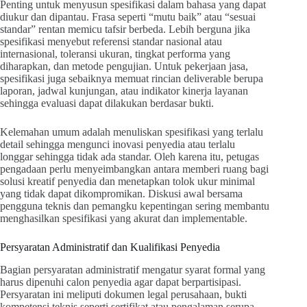
Penting untuk menyusun spesifikasi dalam bahasa yang dapat
diukur dan dipantau. Frasa seperti “mutu baik” atau “sesuai
standar” rentan memicu tafsir berbeda. Lebih berguna jika
spesifikasi menyebut referensi standar nasional atau
internasional, toleransi ukuran, tingkat performa yang
diharapkan, dan metode pengujian. Untuk pekerjaan jasa,
spesifikasi juga sebaiknya memuat rincian deliverable berupa
laporan, jadwal kunjungan, atau indikator kinerja layanan
sehingga evaluasi dapat dilakukan berdasar bukti.
Kelemahan umum adalah menuliskan spesifikasi yang terlalu
detail sehingga mengunci inovasi penyedia atau terlalu
longgar sehingga tidak ada standar. Oleh karena itu, petugas
pengadaan perlu menyeimbangkan antara memberi ruang bagi
solusi kreatif penyedia dan menetapkan tolok ukur minimal
yang tidak dapat dikompromikan. Diskusi awal bersama
pengguna teknis dan pemangku kepentingan sering membantu
menghasilkan spesifikasi yang akurat dan implementable.
Persyaratan Administratif dan Kualifikasi Penyedia
Bagian persyaratan administratif mengatur syarat formal yang
harus dipenuhi calon penyedia agar dapat berpartisipasi.
Persyaratan ini meliputi dokumen legal perusahaan, bukti
kompetensi teknis seperti sertifikat atau pengalaman serupa,