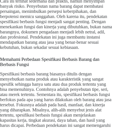
Cara ini terlihat sederhana dan praktis, namun menyimpan
banyak risiko. Penyebutan nama barang dapat membatasi
persaingan, menimbulkan persepsi keberpihakan, dan
berpotensi memicu sanggahan. Oleh karena itu, pendekatan
spesifikasi berbasis fungsi menjadi sangat penting. Dengan
menekankan fungsi dan kinerja yang dibutuhkan, bukan nama
barangnya, dokumen pengadaan menjadi lebih netral, adil,
dan profesional. Pendekatan ini juga membantu instansi
mendapatkan barang atau jasa yang benar-benar sesuai
kebutuhan, bukan sekadar sesuai kebiasaan.
Memahami Perbedaan Spesifikasi Berbasis Barang dan
Berbasis Fungsi
Spesifikasi berbasis barang biasanya ditulis dengan
menyebutkan nama produk atau karakteristik yang sangat
spesifik sehingga hanya satu atau dua produk tertentu yang
bisa memenuhinya. Contohnya adalah penyebutan tipe, seri,
atau merek tertentu. Sementara itu, spesifikasi berbasis fungsi
berfokus pada apa yang harus dilakukan oleh barang atau jasa
tersebut. Fokusnya adalah pada hasil, manfaat, dan kinerja
yang diharapkan. Misalnya, alih-alih menyebut jenis alat
tertentu, spesifikasi berbasis fungsi akan menjelaskan
kapasitas kerja, tingkat akurasi, daya tahan, dan hasil yang
harus dicapai. Perbedaan pendekatan ini sangat memengaruhi