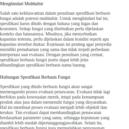
Menghindari Multitafsir
Salah satu kekhawatiran dalam penulisan spesifikasi berbasis
fungsi adalah potensi multitafsir. Untuk menghindari hal ini,
spesifikasi harus ditulis dengan bahasa yang lugas dan
konsisten. Setiap fungsi yang disebutkan perlu dijelaskan
konteks dan batasannya. Misalnya, jika menyebutkan
kapasitas tertentu, perlu dijelaskan dalam kondisi seperti apa
kapasitas tersebut diukur. Kejelasan ini penting agar penyedia
memiliki pemahaman yang sama dan tidak terjadi perbedaan
interpretasi saat evaluasi. Dengan penulisan yang cermat,
spesifikasi berbasis fungsi justru dapat lebih jelas
dibandingkan spesifikasi berbasis nama barang.
Hubungan Spesifikasi Berbasis Fungsi
Spesifikasi yang ditulis berbasis fungsi akan sangat
memengaruhi proses evaluasi penawaran. Evaluasi tidak lagi
berfokus pada kesesuaian merek, tetapi pada kemampuan
produk atau jasa dalam memenuhi fungsi yang disyaratkan.
Hal ini membuat proses evaluasi menjadi lebih objektif dan
terukur. Tim evaluasi dapat membandingkan penawaran
berdasarkan parameter yang sama, sehingga keputusan yang
diambil lebih mudah dipertanggungjawabkan. Selain itu,
spesifikasi berbasis fungsi juga memudahkan penyusunan