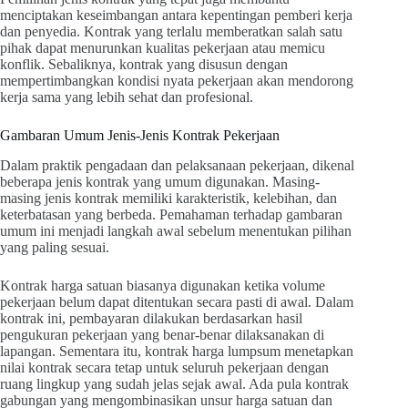
menciptakan keseimbangan antara kepentingan pemberi kerja
dan penyedia. Kontrak yang terlalu memberatkan salah satu
pihak dapat menurunkan kualitas pekerjaan atau memicu
konflik. Sebaliknya, kontrak yang disusun dengan
mempertimbangkan kondisi nyata pekerjaan akan mendorong
kerja sama yang lebih sehat dan profesional.
Gambaran Umum Jenis-Jenis Kontrak Pekerjaan
Dalam praktik pengadaan dan pelaksanaan pekerjaan, dikenal
beberapa jenis kontrak yang umum digunakan. Masing-
masing jenis kontrak memiliki karakteristik, kelebihan, dan
keterbatasan yang berbeda. Pemahaman terhadap gambaran
umum ini menjadi langkah awal sebelum menentukan pilihan
yang paling sesuai.
Kontrak harga satuan biasanya digunakan ketika volume
pekerjaan belum dapat ditentukan secara pasti di awal. Dalam
kontrak ini, pembayaran dilakukan berdasarkan hasil
pengukuran pekerjaan yang benar-benar dilaksanakan di
lapangan. Sementara itu, kontrak harga lumpsum menetapkan
nilai kontrak secara tetap untuk seluruh pekerjaan dengan
ruang lingkup yang sudah jelas sejak awal. Ada pula kontrak
gabungan yang mengombinasikan unsur harga satuan dan