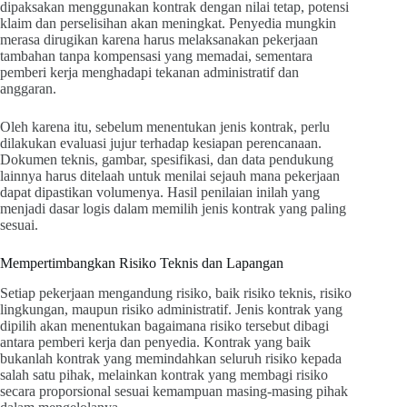
dipaksakan menggunakan kontrak dengan nilai tetap, potensi
klaim dan perselisihan akan meningkat. Penyedia mungkin
merasa dirugikan karena harus melaksanakan pekerjaan
tambahan tanpa kompensasi yang memadai, sementara
pemberi kerja menghadapi tekanan administratif dan
anggaran.
Oleh karena itu, sebelum menentukan jenis kontrak, perlu
dilakukan evaluasi jujur terhadap kesiapan perencanaan.
Dokumen teknis, gambar, spesifikasi, dan data pendukung
lainnya harus ditelaah untuk menilai sejauh mana pekerjaan
dapat dipastikan volumenya. Hasil penilaian inilah yang
menjadi dasar logis dalam memilih jenis kontrak yang paling
sesuai.
Mempertimbangkan Risiko Teknis dan Lapangan
Setiap pekerjaan mengandung risiko, baik risiko teknis, risiko
lingkungan, maupun risiko administratif. Jenis kontrak yang
dipilih akan menentukan bagaimana risiko tersebut dibagi
antara pemberi kerja dan penyedia. Kontrak yang baik
bukanlah kontrak yang memindahkan seluruh risiko kepada
salah satu pihak, melainkan kontrak yang membagi risiko
secara proporsional sesuai kemampuan masing-masing pihak