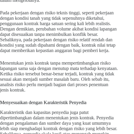
dalam mengelolanya.
Pada pekerjaan dengan risiko teknis tinggi, seperti pekerjaan
dengan kondisi tanah yang tidak sepenuhnya diketahui,
penggunaan kontrak harga satuan sering kali lebih realistis.
Dengan demikian, perubahan volume akibat kondisi lapangan
dapat disesuaikan tanpa menimbulkan konflik besar.
Sebaliknya, pada pekerjaan dengan risiko relatif rendah dan
kondisi yang sudah dipahami dengan baik, kontrak nilai tetap
dapat memberikan kepastian anggaran bagi pemberi kerja.
Menentukan jenis kontrak tanpa mempertimbangkan risiko
lapangan sama saja dengan menutup mata terhadap kenyataan.
Ketika risiko tersebut benar-benar terjadi, kontrak yang tidak
sesuai akan menjadi sumber masalah baru. Oleh sebab itu,
analisis risiko perlu menjadi bagian dari proses penentuan
jenis kontrak.
Menyesuaikan dengan Karakteristik Penyedia
Karakteristik dan kapasitas penyedia juga patut
dipertimbangkan dalam menentukan jenis kontrak. Penyedia
dengan pengalaman dan sumber daya yang kuat umumnya
lebih siap menghadapi kontrak dengan risiko yang lebih besar.
Sebaliknya, penyedia skala kecil atau menengah mungkin