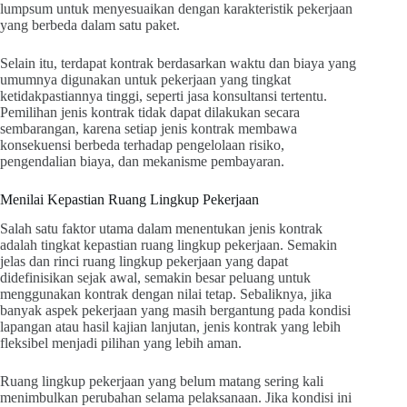
lumpsum untuk menyesuaikan dengan karakteristik pekerjaan
yang berbeda dalam satu paket.
Selain itu, terdapat kontrak berdasarkan waktu dan biaya yang
umumnya digunakan untuk pekerjaan yang tingkat
ketidakpastiannya tinggi, seperti jasa konsultansi tertentu.
Pemilihan jenis kontrak tidak dapat dilakukan secara
sembarangan, karena setiap jenis kontrak membawa
konsekuensi berbeda terhadap pengelolaan risiko,
pengendalian biaya, dan mekanisme pembayaran.
Menilai Kepastian Ruang Lingkup Pekerjaan
Salah satu faktor utama dalam menentukan jenis kontrak
adalah tingkat kepastian ruang lingkup pekerjaan. Semakin
jelas dan rinci ruang lingkup pekerjaan yang dapat
didefinisikan sejak awal, semakin besar peluang untuk
menggunakan kontrak dengan nilai tetap. Sebaliknya, jika
banyak aspek pekerjaan yang masih bergantung pada kondisi
lapangan atau hasil kajian lanjutan, jenis kontrak yang lebih
fleksibel menjadi pilihan yang lebih aman.
Ruang lingkup pekerjaan yang belum matang sering kali
menimbulkan perubahan selama pelaksanaan. Jika kondisi ini