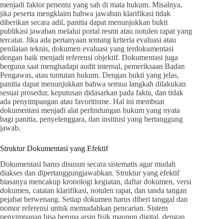
menjadi faktor penentu yang sah di mata hukum. Misalnya,
jika peserta mengklaim bahwa jawaban klarifikasi tidak
diberikan secara adil, panitia dapat menunjukkan bukti
publikasi jawaban melalui portal resmi atau notulen rapat yang
tercatat. Jika ada pertanyaan tentang kriteria evaluasi atau
penilaian teknis, dokumen evaluasi yang terdokumentasi
dengan baik menjadi referensi objektif. Dokumentasi juga
berguna saat menghadapi audit internal, pemeriksaan Badan
Pengawas, atau tuntutan hukum. Dengan bukti yang jelas,
panitia dapat menunjukkan bahwa semua langkah dilakukan
sesuai prosedur, keputusan didasarkan pada fakta, dan tidak
ada penyimpangan atau favoritisme. Hal ini membuat
dokumentasi menjadi alat perlindungan hukum yang nyata
bagi panitia, penyelenggara, dan institusi yang bertanggung
jawab.
Struktur Dokumentasi yang Efektif
Dokumentasi harus disusun secara sistematis agar mudah
diakses dan dipertanggungjawabkan. Struktur yang efektif
biasanya mencakup kronologi kegiatan, daftar dokumen, versi
dokumen, catatan klarifikasi, notulen rapat, dan tanda tangan
pejabat berwenang. Setiap dokumen harus diberi tanggal dan
nomor referensi untuk memudahkan pencarian. Sistem
penyimpanan bisa berupa arsip fisik maupun digital, dengan