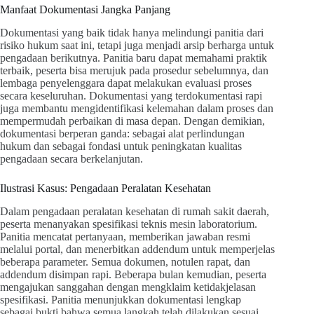
Manfaat Dokumentasi Jangka Panjang
Dokumentasi yang baik tidak hanya melindungi panitia dari
risiko hukum saat ini, tetapi juga menjadi arsip berharga untuk
pengadaan berikutnya. Panitia baru dapat memahami praktik
terbaik, peserta bisa merujuk pada prosedur sebelumnya, dan
lembaga penyelenggara dapat melakukan evaluasi proses
secara keseluruhan. Dokumentasi yang terdokumentasi rapi
juga membantu mengidentifikasi kelemahan dalam proses dan
mempermudah perbaikan di masa depan. Dengan demikian,
dokumentasi berperan ganda: sebagai alat perlindungan
hukum dan sebagai fondasi untuk peningkatan kualitas
pengadaan secara berkelanjutan.
Ilustrasi Kasus: Pengadaan Peralatan Kesehatan
Dalam pengadaan peralatan kesehatan di rumah sakit daerah,
peserta menanyakan spesifikasi teknis mesin laboratorium.
Panitia mencatat pertanyaan, memberikan jawaban resmi
melalui portal, dan menerbitkan addendum untuk memperjelas
beberapa parameter. Semua dokumen, notulen rapat, dan
addendum disimpan rapi. Beberapa bulan kemudian, peserta
mengajukan sanggahan dengan mengklaim ketidakjelasan
spesifikasi. Panitia menunjukkan dokumentasi lengkap
sebagai bukti bahwa semua langkah telah dilakukan sesuai