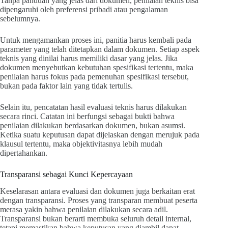
Tanpa panduan yang jelas dari dokumen, penilaian teknis bisa
dipengaruhi oleh preferensi pribadi atau pengalaman
sebelumnya.
Untuk mengamankan proses ini, panitia harus kembali pada
parameter yang telah ditetapkan dalam dokumen. Setiap aspek
teknis yang dinilai harus memiliki dasar yang jelas. Jika
dokumen menyebutkan kebutuhan spesifikasi tertentu, maka
penilaian harus fokus pada pemenuhan spesifikasi tersebut,
bukan pada faktor lain yang tidak tertulis.
Selain itu, pencatatan hasil evaluasi teknis harus dilakukan
secara rinci. Catatan ini berfungsi sebagai bukti bahwa
penilaian dilakukan berdasarkan dokumen, bukan asumsi.
Ketika suatu keputusan dapat dijelaskan dengan merujuk pada
klausul tertentu, maka objektivitasnya lebih mudah
dipertahankan.
Transparansi sebagai Kunci Kepercayaan
Keselarasan antara evaluasi dan dokumen juga berkaitan erat
dengan transparansi. Proses yang transparan membuat peserta
merasa yakin bahwa penilaian dilakukan secara adil.
Transparansi bukan berarti membuka seluruh detail internal,
tetapi memastikan bahwa keputusan yang diambil dapat