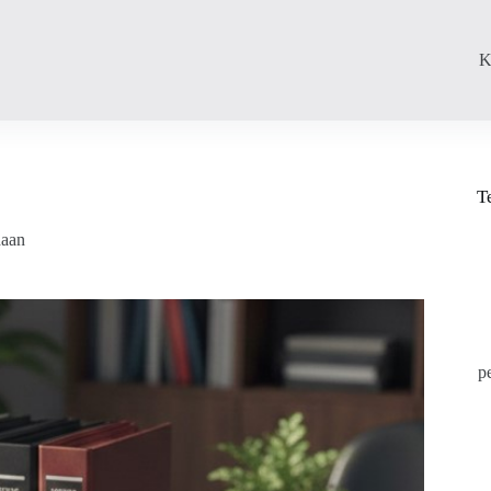
K
T
daan
p