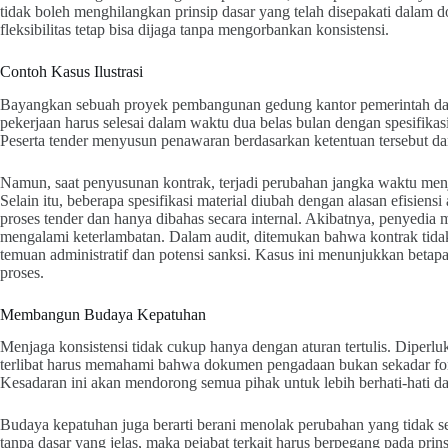
tidak boleh menghilangkan prinsip dasar yang telah disepakati dala
fleksibilitas tetap bisa dijaga tanpa mengorbankan konsistensi.
Contoh Kasus Ilustrasi
Bayangkan sebuah proyek pembangunan gedung kantor pemerintah d
pekerjaan harus selesai dalam waktu dua belas bulan dengan spesifikasi 
Peserta tender menyusun penawaran berdasarkan ketentuan tersebut da
Namun, saat penyusunan kontrak, terjadi perubahan jangka waktu men
Selain itu, beberapa spesifikasi material diubah dengan alasan efisie
proses tender dan hanya dibahas secara internal. Akibatnya, penyedia
mengalami keterlambatan. Dalam audit, ditemukan bahwa kontrak tid
temuan administratif dan potensi sanksi. Kasus ini menunjukkan betap
proses.
Membangun Budaya Kepatuhan
Menjaga konsistensi tidak cukup hanya dengan aturan tertulis. Diperl
terlibat harus memahami bahwa dokumen pengadaan bukan sekadar for
Kesadaran ini akan mendorong semua pihak untuk lebih berhati-hati 
Budaya kepatuhan juga berarti berani menolak perubahan yang tidak se
tanpa dasar yang jelas, maka pejabat terkait harus berpegang pada prin