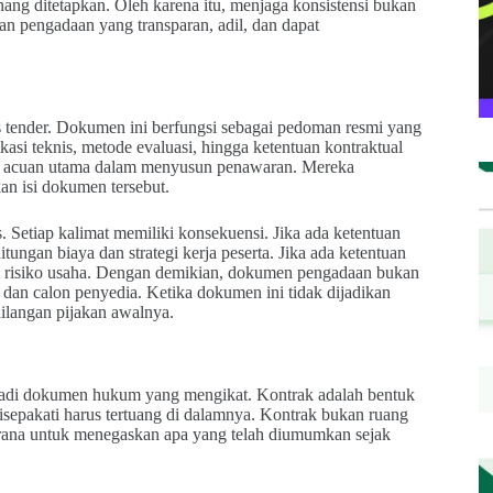
nang ditetapkan. Oleh karena itu, menjaga konsistensi bukan
an pengadaan yang transparan, adil, dan dapat
 tender. Dokumen ini berfungsi sebagai pedoman resmi yang
kasi teknis, metode evaluasi, hingga ketentuan kontraktual
ah acuan utama dalam menyusun penawaran. Mereka
n isi dokumen tersebut.
 Setiap kalimat memiliki konsekuensi. Jika ada ketentuan
ngan biaya dan strategi kerja peserta. Jika ada ketentuan
am risiko usaha. Dengan demikian, dokumen pengadaan bukan
 dan calon penyedia. Ketika dokumen ini tidak dijadikan
ilangan pijakan awalnya.
enjadi dokumen hukum yang mengikat. Kontrak adalah bentuk
disepakati harus tertuang di dalamnya. Kontrak bukan ruang
rana untuk menegaskan apa yang telah diumumkan sejak