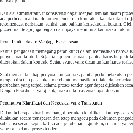
banyak pihak.
Dari sisi administratif, inkonsistensi dapat menjadi temuan dalam pr
ada perbedaan antara dokumen tender dan kontrak. Jika tidak dapat dij
rekomendasi perbaikan, sanksi, atau bahkan konsekuensi hukum. Oleh 
prosedural, tetapi juga bagian dari upaya meminimalkan risiko hukum d
Peran Panitia dalam Menjaga Keselarasan
Panitia pengadaan memegang peran kunci dalam memastikan bahwa is
penyusunan kontrak. Sejak tahap perencanaan, panitia harus berpikir 
diterapkan dalam kontrak. Setiap syarat yang dicantumkan harus realis
Saat memasuki tahap penyusunan kontrak, panitia perlu melakukan pe
mengenai setiap pasal akan membantu memastikan tidak ada perbedaan
perubahan yang terjadi selama proses tender, agar dapat dijelaskan se
Dengan koordinasi yang baik, risiko inkonsistensi dapat ditekan.
Pentingnya Klarifikasi dan Negosiasi yang Transparan
Dalam beberapa situasi, memang diperlukan klarifikasi atau negosiasi 
dilakukan secara transparan dan tetap mengacu pada dokumen pengadaa
substansi secara sepihak. Jika ada perubahan signifikan, seharusnya 
yang sah selama proses tender.