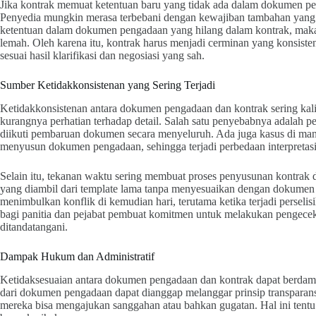
Jika kontrak memuat ketentuan baru yang tidak ada dalam dokumen pe
Penyedia mungkin merasa terbebani dengan kewajiban tambahan yang s
ketentuan dalam dokumen pengadaan yang hilang dalam kontrak, maka
lemah. Oleh karena itu, kontrak harus menjadi cerminan yang konsis
sesuai hasil klarifikasi dan negosiasi yang sah.
Sumber Ketidakkonsistenan yang Sering Terjadi
Ketidakkonsistenan antara dokumen pengadaan dan kontrak sering kali
kurangnya perhatian terhadap detail. Salah satu penyebabnya adalah pe
diikuti pembaruan dokumen secara menyeluruh. Ada juga kasus di ma
menyusun dokumen pengadaan, sehingga terjadi perbedaan interpretasi
Selain itu, tekanan waktu sering membuat proses penyusunan kontrak d
yang diambil dari template lama tanpa menyesuaikan dengan dokumen 
menimbulkan konflik di kemudian hari, terutama ketika terjadi perselis
bagi panitia dan pejabat pembuat komitmen untuk melakukan pengece
ditandatangani.
Dampak Hukum dan Administratif
Ketidaksesuaian antara dokumen pengadaan dan kontrak dapat berdamp
dari dokumen pengadaan dapat dianggap melanggar prinsip transparansi
mereka bisa mengajukan sanggahan atau bahkan gugatan. Hal ini ten