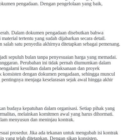
m dokumen pengadaan. Dengan pengelolaan yang baik,
aerah. Dalam dokumen pengadaan disebutkan bahwa
material tertentu yang sudah dijabarkan secara detail.
n salah satu penyedia akhirnya ditetapkan sebagai pemenang.
jadi sepuluh bulan tanpa penyesuaian harga yang memadai.
nsi anggaran. Perubahan ini tidak pernah diumumkan dalam
 mengalami kesulitan dalam pelaksanaan dan proyek
ak konsisten dengan dokumen pengadaan, sehingga muncul
a pentingnya menjaga keselarasan sejak awal hingga akhir
ukan budaya kepatuhan dalam organisasi. Setiap pihak yang
malitas, melainkan komitmen awal yang harus dihormati.
dalam menyusun dan meninjau kontrak.
suai prosedur. Jika ada tekanan untuk mengubah isi kontrak
sip yang telah ditetapkan. Dengan sikap konsisten,