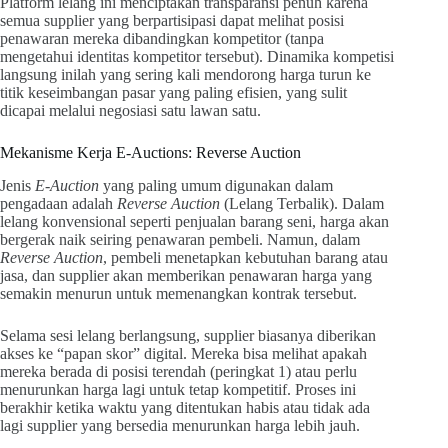
Platform lelang ini menciptakan transparansi penuh karena
semua supplier yang berpartisipasi dapat melihat posisi
penawaran mereka dibandingkan kompetitor (tanpa
mengetahui identitas kompetitor tersebut). Dinamika kompetisi
langsung inilah yang sering kali mendorong harga turun ke
titik keseimbangan pasar yang paling efisien, yang sulit
dicapai melalui negosiasi satu lawan satu.
Mekanisme Kerja E-Auctions: Reverse Auction
Jenis
E-Auction
yang paling umum digunakan dalam
pengadaan adalah
Reverse Auction
(Lelang Terbalik). Dalam
lelang konvensional seperti penjualan barang seni, harga akan
bergerak naik seiring penawaran pembeli. Namun, dalam
Reverse Auction
, pembeli menetapkan kebutuhan barang atau
jasa, dan supplier akan memberikan penawaran harga yang
semakin menurun untuk memenangkan kontrak tersebut.
Selama sesi lelang berlangsung, supplier biasanya diberikan
akses ke “papan skor” digital. Mereka bisa melihat apakah
mereka berada di posisi terendah (peringkat 1) atau perlu
menurunkan harga lagi untuk tetap kompetitif. Proses ini
berakhir ketika waktu yang ditentukan habis atau tidak ada
lagi supplier yang bersedia menurunkan harga lebih jauh.