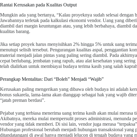
Rantai Kerusakan pada Kualitas Output
Mungkin ada yang bertanya, “Kalau proyeknya sudah selesai dengan bai
Jawabannya terletak pada kalkulasi ekonomi vendor. Uang yang diberikan
diambil dari margin keuntungan atau, yang lebih berbahaya, diambil 
kualitas barang.
Jika setiap proyek harus menyisihkan 2% hingga 5% untuk uang terima 
menutupi selisih tersebut. Pengurangan kualitas aspal, penggantian k
material menjadi jalan pintas yang paling sering diambil. Pada akhirny
cepat berlubang, jembatan yang rapuh, atau alat kesehatan yang sering
telah dialirkan untuk membiayai budaya terima kasih yang salah kaprah
Perangkap Mentalitas: Dari “Boleh” Menjadi “Wajib”
Kerusakan paling mengerikan yang dibawa oleh budaya ini adalah ker
bonus sukarela, lama-lama akan dianggap sebagai hak yang wajib diteri
“jatah preman berdasi”.
Pejabat yang terbiasa menerima uang terima kasih akan mulai merasa ti
Akibatnya, mereka mulai mempersulit proses administrasi, menunda pen
vendor yang tidak memberi. Di sisi lain, vendor juga merasa “terpaks
Hubungan profesional berubah menjadi hubungan transaksional yang pen
ditandatangani di awal hanya menjadi lelucon di tengah budaya yang me