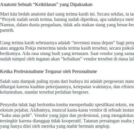
Anatomi Sebuah “Keikhlasan” yang Dipaksakan
Mari kita bedah anatomi dari uang terima kasih ini. Secara sekilas, ia t
“Proyek sudah serah terima, barang sudah diperiksa, apa salahnya memb
Namun, dalam dunia pengadaan, tidak ada makan siang yang benar-bena
pamrih.
Uang terima kasih sebenarnya adalah “investasi masa depan” bagi penye
atau anggota Pokja menerima tanda terima kasih tersebut, secara psik
berikutnya. Ada rasa utang budi yang tertanam. Saat vendor yang sama k
sudah tumpul oleh ingatan akan “kebaikan” vendor tersebut di masa lalu
Ketika Profesionalisme Tergusur oleh Personalisme
Salah satu dampak paling nyata dari budaya ini adalah pergeseran stan
dihargai karena kualitas pekerjaannya, ketepatan waktunya, dan efisie
kelumrahan, standar tersebut perlahan bergeser.
Penyedia tidak lagi berlomba-lomba memperbaiki spesifikasi teknis,
oknum pejabat. Akibatnya, muncul kasta-kasta vendor di sebuah instan
“kaku atau pelit”. Vendor yang jujur dan profesional, yang mengalokas
tersingkir karena dianggap tidak kooperatif. Tatanan persaingan usaha
yang hanya diisi oleh mereka yang mahir bermain amplop.