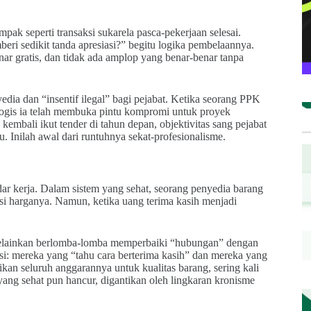
ampak seperti transaksi sukarela pasca-pekerjaan selesai.
eri sedikit tanda apresiasi?” begitu logika pembelaannya.
r gratis, dan tidak ada amplop yang benar-benar tanpa
dia dan “insentif ilegal” bagi pejabat. Ketika seorang PPK
ologis ia telah membuka pintu kompromi untuk proyek
embali ikut tender di tahun depan, objektivitas sang pejabat
. Inilah awal dari runtuhnya sekat-profesionalisme.
dar kerja. Dalam sistem yang sehat, seorang penyedia barang
nsi harganya. Namun, ketika uang terima kasih menjadi
 melainkan berlomba-lomba memperbaiki “hubungan” dengan
si: mereka yang “tahu cara berterima kasih” dan mereka yang
ikan seluruh anggarannya untuk kualitas barang, sering kali
 yang sehat pun hancur, digantikan oleh lingkaran kronisme