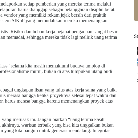
melaporkan setiap pemberian yang mereka terima melalui
laporan harus dianggap sebagai pelanggaran disiplin berat.
vendor yang memiliki rekam jejak bersih dari praktik
 di sistem SIKaP yang memudahkan mereka memenangkan
listis. Risiko dan beban kerja pejabat pengadaan sangat besar.
S
an memadai, sehingga mereka tidak lagi melirik uang terima
class” selama kita masih memaklumi budaya amplop di
profesionalisme murni, bukan di atas tumpukan utang budi
ebagai ungkapan lisan yang tulus atas kerja sama yang baik,
arus merasa bangga ketika proyeknya selesai tepat waktu dan
dor, harus merasa bangga karena memenangkan proyek atas
 yang merusak ini. Jangan biarkan “uang terima kasih”
akhirnya, warisan terbaik yang bisa kita tinggalkan bukan
an yang kita bangun untuk generasi mendatang. Integritas