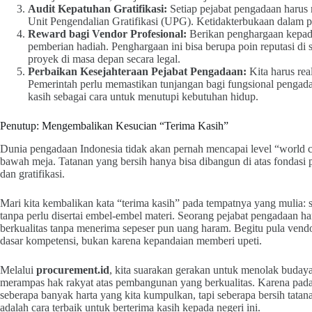
Audit Kepatuhan Gratifikasi:
Setiap pejabat pengadaan harus 
Unit Pengendalian Gratifikasi (UPG). Ketidakterbukaan dalam pe
Reward bagi Vendor Profesional:
Berikan penghargaan kepada 
pemberian hadiah. Penghargaan ini bisa berupa poin reputasi
proyek di masa depan secara legal.
Perbaikan Kesejahteraan Pejabat Pengadaan:
Kita harus rea
Pemerintah perlu memastikan tunjangan bagi fungsional pengada
kasih sebagai cara untuk menutupi kebutuhan hidup.
Penutup: Mengembalikan Kesucian “Terima Kasih”
Dunia pengadaan Indonesia tidak akan pernah mencapai level “world 
bawah meja. Tatanan yang bersih hanya bisa dibangun di atas fondasi 
dan gratifikasi.
Mari kita kembalikan kata “terima kasih” pada tempatnya yang mulia: s
tanpa perlu disertai embel-embel materi. Seorang pejabat pengadaan h
berkualitas tanpa menerima sepeser pun uang haram. Begitu pula ven
dasar kompetensi, bukan karena kepandaian memberi upeti.
Melalui
procurement.id
, kita suarakan gerakan untuk menolak budaya
merampas hak rakyat atas pembangunan yang berkualitas. Karena pada 
seberapa banyak harta yang kita kumpulkan, tapi seberapa bersih tatan
adalah cara terbaik untuk berterima kasih kepada negeri ini.