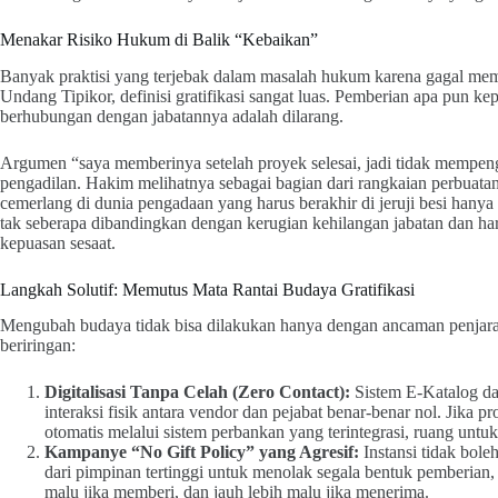
Menakar Risiko Hukum di Balik “Kebaikan”
Banyak praktisi yang terjebak dalam masalah hukum karena gagal mem
Undang Tipikor, definisi gratifikasi sangat luas. Pemberian apa pun k
berhubungan dengan jabatannya adalah dilarang.
Argumen “saya memberinya setelah proyek selesai, jadi tidak mempeng
pengadilan. Hakim melihatnya sebagai bagian dari rangkaian perbuatan
cemerlang di dunia pengadaan yang harus berakhir di jeruji besi hanya
tak seberapa dibandingkan dengan kerugian kehilangan jabatan dan harg
kepuasan sesaat.
Langkah Solutif: Memutus Mata Rantai Budaya Gratifikasi
Mengubah budaya tidak bisa dilakukan hanya dengan ancaman penjara.
beriringan:
Digitalisasi Tanpa Celah (Zero Contact):
Sistem E-Katalog da
interaksi fisik antara vendor dan pejabat benar-benar nol. Jika
otomatis melalui sistem perbankan yang terintegrasi, ruang un
Kampanye “No Gift Policy” yang Agresif:
Instansi tidak bol
dari pimpinan tertinggi untuk menolak segala bentuk pemberian,
malu jika memberi, dan jauh lebih malu jika menerima.