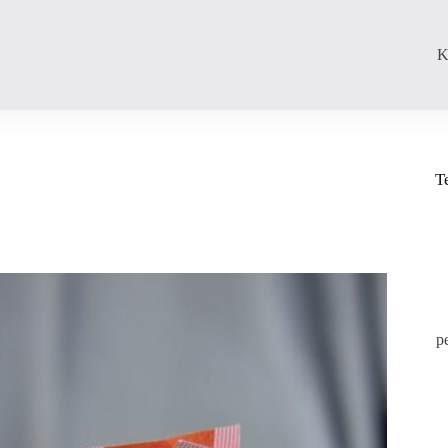
K
T
p