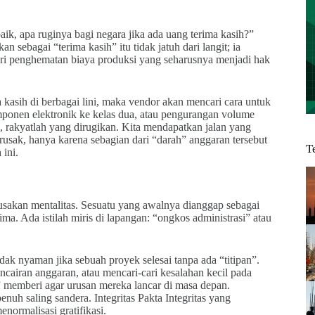
k, apa ruginya bagi negara jika ada uang terima kasih?”
 sebagai “terima kasih” itu tidak jatuh dari langit; ia
dari penghematan biaya produksi yang seharusnya menjadi hak
kasih di berbagai lini, maka vendor akan mencari cara untuk
omponen elektronik ke kelas dua, atau pengurangan volume
a, rakyatlah yang dirugikan. Kita mendapatkan jalan yang
 rusak, hanya karena sebagian dari “darah” anggaran tersebut
T
 ini.
usakan mentalitas. Sesuatu yang awalnya dianggap sebagai
ma. Ada istilah miris di lapangan: “ongkos administrasi” atau
dak nyaman jika sebuah proyek selesai tanpa ada “titipan”.
cairan anggaran, atau mencari-cari kesalahan kecil pada
a” memberi agar urusan mereka lancar di masa depan.
uh saling sandera. Integritas Pakta Integritas yang
normalisasi gratifikasi.