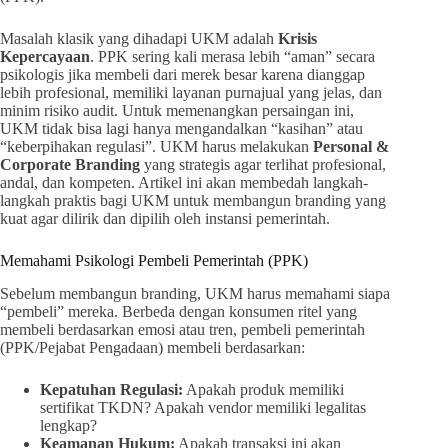
Masalah klasik yang dihadapi UKM adalah
Krisis
Kepercayaan
. PPK sering kali merasa lebih “aman” secara
psikologis jika membeli dari merek besar karena dianggap
lebih profesional, memiliki layanan purnajual yang jelas, dan
minim risiko audit. Untuk memenangkan persaingan ini,
UKM tidak bisa lagi hanya mengandalkan “kasihan” atau
“keberpihakan regulasi”. UKM harus melakukan
Personal &
Corporate Branding
yang strategis agar terlihat profesional,
andal, dan kompeten. Artikel ini akan membedah langkah-
langkah praktis bagi UKM untuk membangun branding yang
kuat agar dilirik dan dipilih oleh instansi pemerintah.
Memahami Psikologi Pembeli Pemerintah (PPK)
Sebelum membangun branding, UKM harus memahami siapa
“pembeli” mereka. Berbeda dengan konsumen ritel yang
membeli berdasarkan emosi atau tren, pembeli pemerintah
(PPK/Pejabat Pengadaan) membeli berdasarkan:
Kepatuhan Regulasi:
Apakah produk memiliki
sertifikat TKDN? Apakah vendor memiliki legalitas
lengkap?
Keamanan Hukum:
Apakah transaksi ini akan