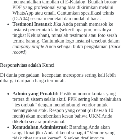
mengandalkan tampilan di E-Katalog. Buatlah brosur
PDF yang profesional yang bisa dikirimkan melalui
WhatsApp atau email. Cantumkan spesifikasi teknis
(D.A04) secara mendetail dan mudah dibaca.
Testimoni Instansi:
Jika Anda pernah memasok ke
instansi pemerintah lain (sekecil apa pun, misalnya
tingkat Kelurahan), mintalah testimoni atau foto serah
terima barang. Cantumkan logo instansi tersebut dalam
company profile
Anda sebagai bukti pengalaman (
track
record
).
Responsivitas adalah Kunci
Di dunia pengadaan, kecepatan merespons sering kali lebih
dihargai daripada harga termurah.
Admin yang Proaktif:
Pastikan nomor kontak yang
tertera di sistem selalu aktif. PPK sering kali melakukan
“tes ombak” dengan menghubungi vendor untuk
menanyakan stok. Respon yang cepat (di bawah 10
menit) akan memberikan kesan bahwa UKM Anda
dikelola secara profesional.
Kemudahan Administrasi:
Branding Anda akan
sangat kuat jika Anda dikenal sebagai “Vendor yang
tidak ribet urusan kertas”. Siapkan draf invoice,