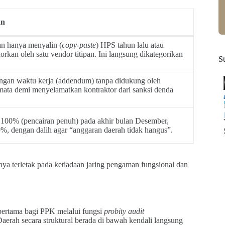
an
an hanya menyalin (
copy-paste
) HPS tahun lalu atau
kan oleh satu vendor titipan. Ini langsung dikategorikan
S
angan waktu kerja (addendum) tanpa didukung oleh
ta-mata demi menyelamatkan kontraktor dari sanksi denda
00% (pencairan penuh) pada akhir bulan Desember,
80%, dengan dalih agar “anggaran daerah tidak hangus”.
a terletak pada ketiadaan jaring pengaman fungsional dan
pertama bagi PPK melalui fungsi
probity audit
Daerah secara struktural berada di bawah kendali langsung