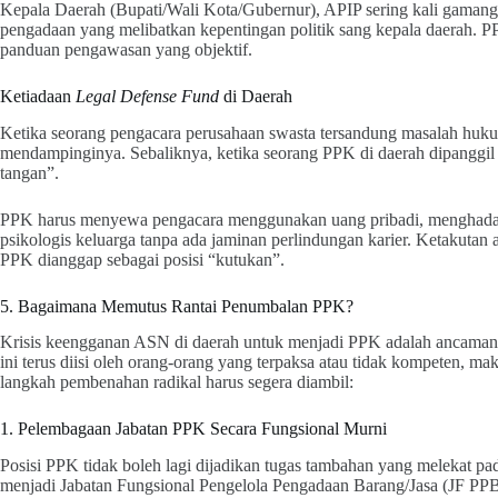
Kepala Daerah (Bupati/Wali Kota/Gubernur), APIP sering kali gamang
pengadaan yang melibatkan kepentingan politik sang kepala daerah. PP
panduan pengawasan yang objektif.
Ketiadaan
Legal Defense Fund
di Daerah
Ketika seorang pengacara perusahaan swasta tersandung masalah huk
mendampinginya. Sebaliknya, ketika seorang PPK di daerah dipanggil o
tangan”.
PPK harus menyewa pengacara menggunakan uang pribadi, menghadapi
psikologis keluarga tanpa ada jaminan perlindungan karier. Ketakutan a
PPK dianggap sebagai posisi “kutukan”.
5. Bagaimana Memutus Rantai Penumbalan PPK?
Krisis keengganan ASN di daerah untuk menjadi PPK adalah ancaman 
ini terus diisi oleh orang-orang yang terpaksa atau tidak kompeten, mak
langkah pembenahan radikal harus segera diambil:
1. Pelembagaan Jabatan PPK Secara Fungsional Murni
Posisi PPK tidak boleh lagi dijadikan tugas tambahan yang melekat pad
menjadi Jabatan Fungsional Pengelola Pengadaan Barang/Jasa (JF PPBJ