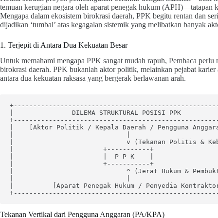
temuan kerugian negara oleh aparat penegak hukum (APH)—tatapan ke
Mengapa dalam ekosistem birokrasi daerah, PPK begitu rentan dan seri
dijadikan ‘tumbal’ atas kegagalan sistemik yang melibatkan banyak akt
1. Terjepit di Antara Dua Kekuatan Besar
Untuk memahami mengapa PPK sangat mudah rapuh, Pembaca perlu melih
birokrasi daerah. PPK bukanlah aktor politik, melainkan pejabat karier
antara dua kekuatan raksasa yang bergerak berlawanan arah.
+-----------------------------------------------------
|               DILEMA STRUKTURAL POSISI PPK          
+-----------------------------------------------------
|    [Aktor Politik / Kepala Daerah / Pengguna Anggara
|                             |                       
|                             v (Tekanan Politis & Keb
|                       +-----------+                 
|                       |  P P K    |                 
|                       +-----------+                 
|                             ^ (Jerat Hukum & Pembukt
|                             |                       
|          [Aparat Penegak Hukum / Penyedia Kontraktor
Tekanan Vertikal dari Pengguna Anggaran (PA/KPA)