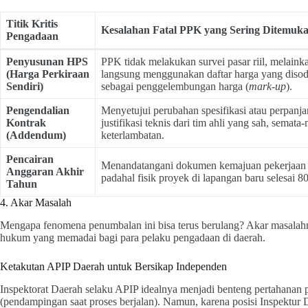
Titik Kritis
Kesalahan Fatal PPK yang Sering Ditemuk
Pengadaan
Penyusunan HPS
PPK tidak melakukan survei pasar riil, melaink
(Harga Perkiraan
langsung menggunakan daftar harga yang disodor
Sendiri)
sebagai penggelembungan harga (
mark-up
).
Pengendalian
Menyetujui perubahan spesifikasi atau perpanj
Kontrak
justifikasi teknis dari tim ahli yang sah, sema
(Addendum)
keterlambatan.
Pencairan
Menandatangani dokumen kemajuan pekerjaan 1
Anggaran Akhir
padahal fisik proyek di lapangan baru selesai 
Tahun
4. Akar Masalah
Mengapa fenomena penumbalan ini bisa terus berulang? Akar masalahny
hukum yang memadai bagi para pelaku pengadaan di daerah.
Ketakutan APIP Daerah untuk Bersikap Independen
Inspektorat Daerah selaku APIP idealnya menjadi benteng pertahanan 
(pendampingan saat proses berjalan). Namun, karena posisi Inspektur 