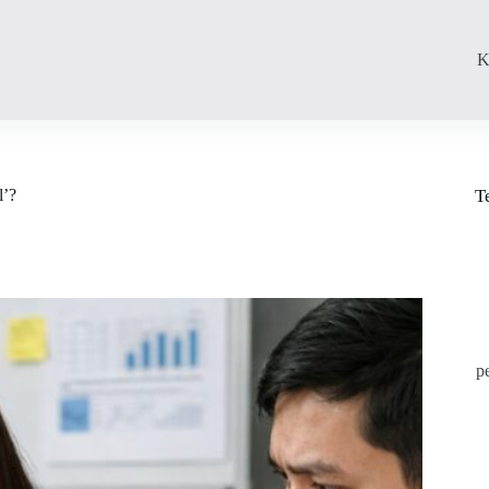
K
l’?
T
p