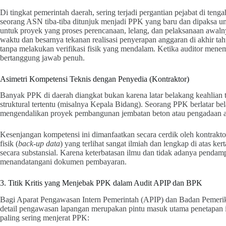
Di tingkat pemerintah daerah, sering terjadi pergantian pejabat di tenga
seorang ASN tiba-tiba ditunjuk menjadi PPK yang baru dan dipaksa 
untuk proyek yang proses perencanaan, lelang, dan pelaksanaan awal
waktu dan besarnya tekanan realisasi penyerapan anggaran di akhir ta
tanpa melakukan verifikasi fisik yang mendalam. Ketika auditor mene
bertanggung jawab penuh.
Asimetri Kompetensi Teknis dengan Penyedia (Kontraktor)
Banyak PPK di daerah diangkat bukan karena latar belakang keahlian
struktural tertentu (misalnya Kepala Bidang). Seorang PPK berlatar bela
mengendalikan proyek pembangunan jembatan beton atau pengadaan al
Kesenjangan kompetensi ini dimanfaatkan secara cerdik oleh kontrak
fisik (
back-up data
) yang terlihat sangat ilmiah dan lengkap di atas ke
secara substansial. Karena keterbatasan ilmu dan tidak adanya penda
menandatangani dokumen pembayaran.
3. Titik Kritis yang Menjebak PPK dalam Audit APIP dan BPK
Bagi Aparat Pengawasan Intern Pemerintah (APIP) dan Badan Pemer
detail pengawasan lapangan merupakan pintu masuk utama penetapan in
paling sering menjerat PPK: