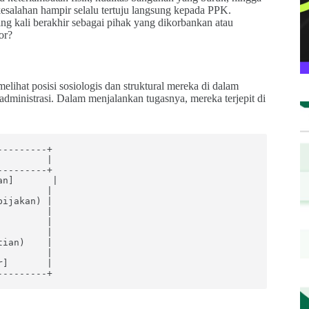
salahan hampir selalu tertuju langsung kepada PPK.
ng kali berakhir sebagai pihak yang dikorbankan atau
or?
at posisi sosiologis dan struktural mereka di dalam
 administrasi. Dalam menjalankan tugasnya, mereka terjepit di
--------+

        |

--------+

n]       |

        |

ijakan) |

        |

        |

        |

ian)    |

        |

]       |
