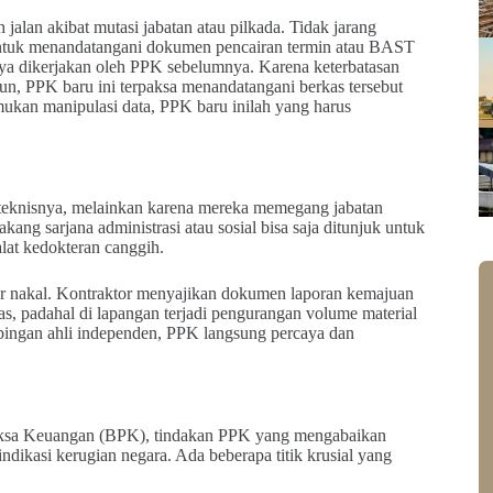
h jalan akibat mutasi jabatan atau pilkada. Tidak jarang
untuk menandatangani dokumen pencairan termin atau BAST
nya dikerjakan oleh PPK sebelumnya. Karena keterbatasan
hun, PPK baru ini terpaksa menandatangani berkas tersebut
mukan manipulasi data, PPK baru inilah yang harus
 teknisnya, melainkan karena mereka memegang jabatan
kang sarjana administrasi atau sosial bisa saja ditunjuk untuk
at kedokteran canggih.
tor nakal. Kontraktor menyajikan dokumen laporan kemajuan
rtas, padahal di lapangan terjadi pengurangan volume material
mpingan ahli independen, PPK langsung percaya dan
iksa Keuangan (BPK), tindakan PPK yang mengabaikan
dikasi kerugian negara. Ada beberapa titik krusial yang