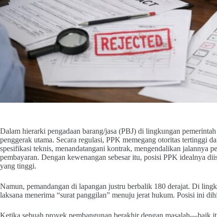
Dalam hierarki pengadaan barang/jasa (PBJ) di lingkungan pemerinta
penggerak utama. Secara regulasi, PPK memegang otoritas tertinggi d
spesifikasi teknis, menandatangani kontrak, mengendalikan jalannya
pembayaran. Dengan kewenangan sebesar itu, posisi PPK idealnya diis
yang tinggi.
Namun, pemandangan di lapangan justru berbalik 180 derajat. Di ling
laksana menerima “surat panggilan” menuju jerat hukum. Posisi ini dihi
Ketika sebuah proyek pembangunan berakhir dengan masalah—baik itu 