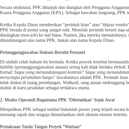
Secara struktural, PPK ditunjuk dan diangkat oleh Pengguna Anggar
Kuasa Pengguna Anggaran (KPA). Sebagai bawahan langsung, PPK teri
Ketika Kepala Dinas memberikan “perintah lisan” atau “titipan vendor” d
PPK berada di posisi yang sangat sulit. Menolak perintah berarti siap-siap
diasingkan (
non-job
) ke staf biasa. Namun, jika mereka mematuhinya, 
ditandatangani atas nama PPK, bukan atas nama Kepala Dinas.
Pertanggungjawaban Hukum Bersifat Personel
Di sinilah celah hukum itu bermula. Ketika proyek tersebut bermasal
liability
(pertanggungjawaban atasan) sering kali tidak berlaku efektif
formal:
Siapa yang menandatangani kontrak? Siapa yang menandatan
menyetujui perubahan harga?
Jawabannya adalah PPK. Perintah lisan d
tidak diakui di ruang persidangan. Walhasil, sang atasan melenggang be
duduk di kursi pesakitan sebagai terdakwa utama.
2. Modus Operandi Bagaimana PPK ‘Dilemahkan’ Sejak Awal
Menjadikan PPK sebagai tumbal bukanlah proses yang terjadi secara k
memang rapuh dan sengaja dimanfaatkan oleh oknum-oknum tertentu.
Pemaksaan Tanda Tangan Proyek “Warisan”