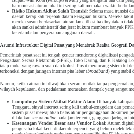
Bupati/Wali Kota (Perbup/Perwali) yang mengatur tata cara peng
harmonisasi aturan lokal ini sering kali memakan waktu berbulan
Risiko Hukum Akibat Salah Transisi:
Selama masa transisi da
daerah kerap kali terjebak dalam keraguan hukum. Mereka taku
mereka susun berdasarkan aturan lama tiba-tiba dinyatakan tidak 
akan sanksi administratif dan jerat hukum membuat banyak PP
keterlambatan penyerapan anggaran daerah.
Asumsi Infrastruktur Digital Pusat yang Menabrak Realita Geografi D
Pemerintah pusat saat ini tengah gencar mendorong digitalisasi pengad
Pengadaan Secara Elektronik (SPSE), Toko Daring, dan E-Katalog Loka
tatap muka yang rawan suap dan kolusi. Pusat merancang sistem ini d
terkoneksi dengan jaringan internet pita lebar (
broadband
) yang stabil 
Namun, ketika aturan ini diwajibkan secara mutlak tanpa pengecualian,
wilayah kepulauan, dan pedalaman merasakan dampak yang sangat m
Lumpuhnya Sistem Akibat Faktor Alam:
Di banyak kabupate
Tenggara, sinyal internet sering kali timbul-tenggelam dan pemad
sistem pusat mewajibkan batas akhir pengunggahan dokumen pena
dilakukan secara
online
pada jam tertentu, gangguan jaringan int
Kesenangan Vendor Besar atas Vendor Lokal:
Aturan digital
pengusaha lokal kecil di daerah terpencil yang belum melek tek
vendor besar berbasis perkotaan yang memiliki tim IT khusus u