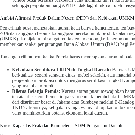
sehingga perputaran uang APBD tidak lagi dinikmati oleh masya
Ambisi Afirmasi Produk Dalam Negeri (PDN) dan Kebijakan UMKM
Pemerintah pusat menetapkan aturan ketat bahwa kementerian, lembag
40% dari anggaran belanja barang/jasa mereka untuk produk dalam ne
(UMKK). Kebijakan ini sangat mulia demi mendongkrak pertumbuhan
memberikan sanksi pengurangan Dana Alokasi Umum (DAU) bagi Pemd
Tantangan riil muncul ketika Pemda harus menerapkan aturan ini pada 
Ketiadaan Sertifikasi TKDN di Tingkat Daerah:
Banyak UMK
berkualitas, seperti seragam dinas, mebel sekolah, atau materia
pengetahuan birokrasi untuk mengurus sertifikasi Tingkat Ko
yang mahal dan rumit.
Dilema Belanja Pemda:
Karena aturan pusat mewajibkan baran
tercatat di sistem, Pemda terpaksa menolak membeli dari UMKM
dari distributor besar di Jakarta atau Surabaya melalui E-Katal
TKDN. Ironisnya, kebijakan yang awalnya ditujukan untuk memb
yang meminggirkan potensi ekonomi lokal daerah.
Krisis Kapasitas Fisik dan Kompetensi SDM Pengadaan Daerah