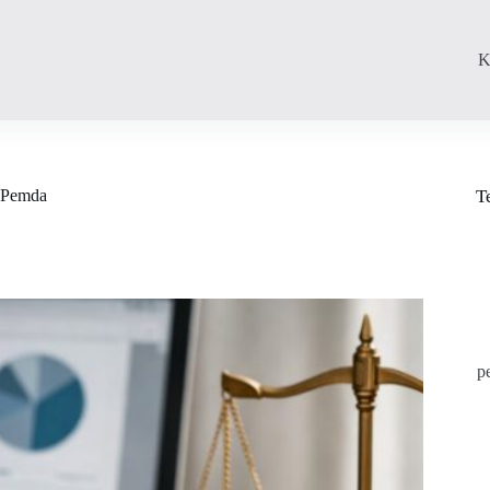
K
t Pemda
T
p