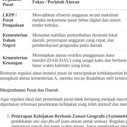
Fokus / Perintah Aturan
Pusat
LKPP /
Mewajibkan efisiensi anggaran secara maksimal
Pusat
melalui mekanisme pasar bebas digital dan sistem
Pengadaan
tender terbuka.
Kementerian
Menuntut stabilitas pertumbuhan ekonomi lokal
Dalam
daerah, penyerapan anggaran yang cepat, dan
Negeri
pemberdayaan pengusaha putra daerah.
Menetapkan aturan restriksi penggunaan dana
Kementerian
transfer (DAK/DAU) yang sangat kaku dan berbasis
Keuangan
batas waktu kalender yang ketat.
Benturan regulasi antar-instansi pusat ini menciptakan ketidakpastian 
mengikuti aturan kementerian A, mereka rawan disalahkan oleh kement
Menjembatani Pusat dan Daerah
Agar regulasi ideal dari pemerintah pusat tidak berujung menjadi mac
diperlukan reformasi pendekatan kebijakan yang lebih inklusif dan m
Penerapan Kebijakan Berbasis Zonasi Geografis (
Asymmetri
pendekatan
one-size-fits-all
(satu aturan untuk semua). Regulasi
digitalisasi penuh dan batas waktu lelang, harus memberikan di