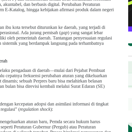
, akuntabel, dan berbasis digital. Perubahan Peraturan
form E-Katalog, hingga kebijakan afirmasi produk dalam negeri
n ibu kota tersebut diturunkan ke daerah, yang terjadi di
perasional. Ada jurang pemisah (
gap
) yang sangat lebar
miliki oleh pemerintah daerah. Tantangan penyesuaian regulasi
ah sistemik yang berdampak langsung pada terhambatnya
erah
 pelaku pengadaan di daerah—mulai dari Pejabat Pembuat
u cepatnya frekuensi perubahan aturan yang dikeluarkan
t dinamis; sebuah Perpres baru bisa melahirkan belasan
 bulan bisa direvisi kembali melalui Surat Edaran (SE)
 dengan kecepatan adopsi dan asimilasi informasi di tingkat
regulasi” (
regulation shock
):
 mengeluarkan aturan baru, Pemda secara hukum harus
eperti Peraturan Gubernur (Pergub) atau Peraturan