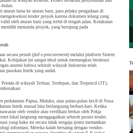
adaan di wilayah tersebut. Proses birokrasi penyusunan dan
-bulan.
ri aturan lama ke aturan baru, para pelaku pengadaan di
t mengeksekusi tender proyek karena dokumen lelang yang
valid oleh aturan baru yang terbit di tengah jalan. Ketakutan
K memilih menunda proyek, yang berujung pada
aerah
aan secara penuh (
full e-procurement
) melalui platform Sistem
l. Kebijakan ini sangat ideal untuk memangkas birokrasi
T
engan asumsi bahwa seluruh wilayah Indonesia telah
dan pasokan listrik yang andal.
 Pemda di wilayah Terluar, Terdepan, dan Terpencil (3T),
emberatkan:
n pedalaman Papua, Maluku, atau pulau-pulau kecil di Nusa
aman listrik massal bisa berlangsung berhari-hari. Ketika
waran oleh vendor atau verifikasi berkas oleh Pokja
ernet lokal langsung menggagalkan seluruh proses tender.
isasi yang kaku ini secara tidak sengaja justru mematikan
nologi informasi. Mereka kalah bersaing dengan vendor-
ntuk memenangkan perang algoritma di sistem E-Katalog,