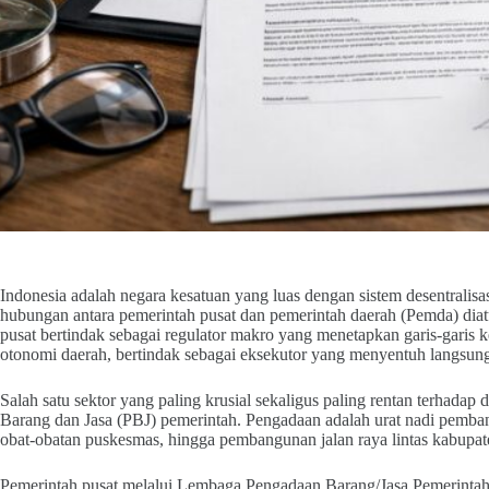
Indonesia adalah negara kesatuan yang luas dengan sistem desentralis
hubungan antara pemerintah pusat dan pemerintah daerah (Pemda) diatu
pusat bertindak sebagai regulator makro yang menetapkan garis-garis k
otonomi daerah, bertindak sebagai eksekutor yang menyentuh langsung
Salah satu sektor yang paling krusial sekaligus paling rentan terhada
Barang dan Jasa (PBJ) pemerintah. Pengadaan adalah urat nadi pemba
obat-obatan puskesmas, hingga pembangunan jalan raya lintas kabupate
Pemerintah pusat melalui Lembaga Pengadaan Barang/Jasa Pemerintah 