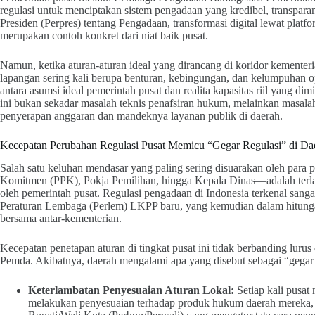
regulasi untuk menciptakan sistem pengadaan yang kredibel, transparan
Presiden (Perpres) tentang Pengadaan, transformasi digital lewat plat
merupakan contoh konkret dari niat baik pusat.
Namun, ketika aturan-aturan ideal yang dirancang di koridor kementeria
lapangan sering kali berupa benturan, kebingungan, dan kelumpuhan o
antara asumsi ideal pemerintah pusat dan realita kapasitas riil yang di
ini bukan sekadar masalah teknis penafsiran hukum, melainkan masal
penyerapan anggaran dan mandeknya layanan publik di daerah.
Kecepatan Perubahan Regulasi Pusat Memicu “Gegar Regulasi” di Da
Salah satu keluhan mendasar yang paling sering disuarakan oleh para
Komitmen (PPK), Pokja Pemilihan, hingga Kepala Dinas—adalah terlal
oleh pemerintah pusat. Regulasi pengadaan di Indonesia terkenal sanga
Peraturan Lembaga (Perlem) LKPP baru, yang kemudian dalam hitungan
bersama antar-kementerian.
Kecepatan penetapan aturan di tingkat pusat ini tidak berbanding lurus
Pemda. Akibatnya, daerah mengalami apa yang disebut sebagai “gegar 
Keterlambatan Penyesuaian Aturan Lokal:
Setiap kali pusat
melakukan penyesuaian terhadap produk hukum daerah mereka, s