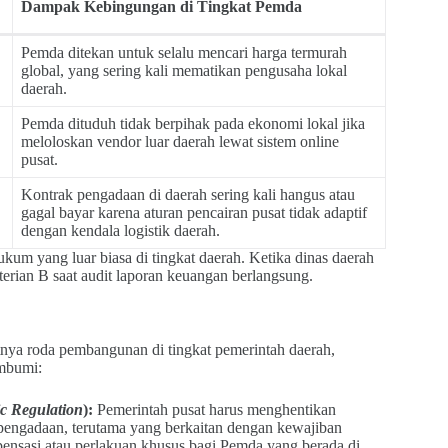
Dampak Kebingungan di Tingkat Pemda
Pemda ditekan untuk selalu mencari harga termurah
global, yang sering kali mematikan pengusaha lokal
daerah.
Pemda dituduh tidak berpihak pada ekonomi lokal jika
meloloskan vendor luar daerah lewat sistem online
pusat.
Kontrak pengadaan di daerah sering kali hangus atau
gagal bayar karena aturan pencairan pusat tidak adaptif
dengan kendala logistik daerah.
hukum yang luar biasa di tingkat daerah. Ketika dinas daerah
erian B saat audit laporan keuangan berlangsung.
etnya roda pembangunan di tingkat pemerintah daerah,
embumi:
c Regulation
):
Pemerintah pusat harus menghentikan
 pengadaan, terutama yang berkaitan dengan kewajiban
spensasi atau perlakuan khusus bagi Pemda yang berada di