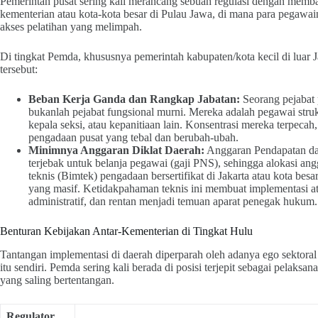
Pemerintah pusat sering kali merancang sebuah regulasi dengan mem
kementerian atau kota-kota besar di Pulau Jawa, di mana para pegawai
akses pelatihan yang melimpah.
Di tingkat Pemda, khususnya pemerintah kabupaten/kota kecil di luar 
tersebut:
Beban Kerja Ganda dan Rangkap Jabatan:
Seorang pejabat 
bukanlah pejabat fungsional murni. Mereka adalah pegawai struk
kepala seksi, atau kepanitiaan lain. Konsentrasi mereka terpecah
pengadaan pusat yang tebal dan berubah-ubah.
Minimnya Anggaran Diklat Daerah:
Anggaran Pendapatan dan
terjebak untuk belanja pegawai (gaji PNS), sehingga alokasi 
teknis (Bimtek) pengadaan bersertifikat di Jakarta atau kota bes
yang masif. Ketidakpahaman teknis ini membuat implementasi at
administratif, dan rentan menjadi temuan aparat penegak hukum.
Benturan Kebijakan Antar-Kementerian di Tingkat Hulu
Tantangan implementasi di daerah diperparah oleh adanya ego sektoral 
itu sendiri. Pemda sering kali berada di posisi terjepit sebagai pelaks
yang saling bertentangan.
Regulator