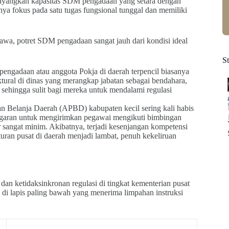
bayangkan kapasitas SDM pengadaan yang setara dengan
nya fokus pada satu tugas fungsional tunggal dan memiliki
Jawa, potret SDM pengadaan sangat jauh dari kondisi ideal
S
pengadaan atau anggota Pokja di daerah terpencil biasanya
tural di dinas yang merangkap jabatan sebagai bendahara,
, sehingga sulit bagi mereka untuk mendalami regulasi
 Belanja Daerah (APBD) kabupaten kecil sering kali habis
anggaran untuk mengirimkan pegawai mengikuti bimbingan
ar sangat minim. Akibatnya, terjadi kesenjangan kompetensi
uran pusat di daerah menjadi lambat, penuh kekeliruan
dan ketidaksinkronan regulasi di tingkat kementerian pusat
ana di lapis paling bawah yang menerima limpahan instruksi