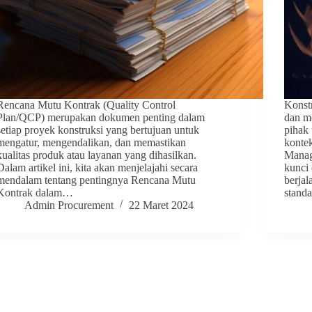
Rencana Mutu Kontrak (Quality Control
Konstr
Plan/QCP) merupakan dokumen penting dalam
dan m
setiap proyek konstruksi yang bertujuan untuk
pihak
mengatur, mengendalikan, dan memastikan
konte
kualitas produk atau layanan yang dihasilkan.
Manag
Dalam artikel ini, kita akan menjelajahi secara
kunci
mendalam tentang pentingnya Rencana Mutu
berjal
Kontrak dalam…
stand
Admin Procurement
22 Maret 2024