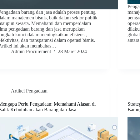
Penga
Pengadaan barang dan jasa adalah proses penting
manaj
dalam manajemen bisnis, baik dalam sektor publik
penga
maupun swasta. Memahami dan memperdalam
opera
ilmu pengadaan barang dan jasa merupakan
dilaku
langkah kunci dalam meningkatkan efisiensi,
global
efektivitas, dan transparansi dalam operasi bisnis.
antar
Artikel ini akan membahas…
Admin Procurement
28 Maret 2024
Artikel Pengadaan
Mengapa Perlu Pengadaan: Memahami Alasan di
Strat
Balik Kebutuhan akan Barang dan Jasa
Baran