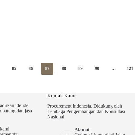
85
86
87
88
89
90
…
121
Kontak Kami
adirkan ide-ide
Procurement Indonesia. Didukung oleh
 barang dan jasa
Lembaga Pengembangan dan Konsultasi
Nasional
 kami
Alamat
a pemangku
Gedung Linggardjati Jalan