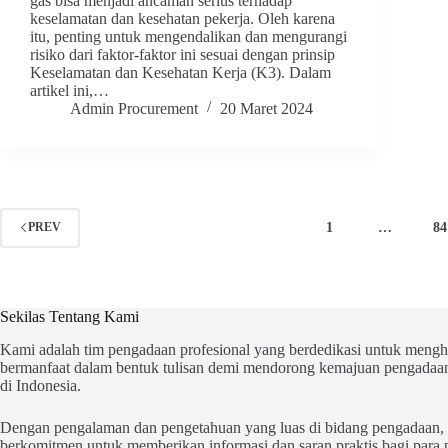
gas bisa menjadi ancaman serius terhadap
keselamatan dan kesehatan pekerja. Oleh karena
itu, penting untuk mengendalikan dan mengurangi
risiko dari faktor-faktor ini sesuai dengan prinsip
Keselamatan dan Kesehatan Kerja (K3). Dalam
artikel ini,…
Admin Procurement
20 Maret 2024
1
…
84
PREV
Sekilas Tentang Kami
Kami adalah tim pengadaan profesional yang berdedikasi untuk mengh
bermanfaat dalam bentuk tulisan demi mendorong kemajuan pengadaan
di Indonesia.
Dengan pengalaman dan pengetahuan yang luas di bidang pengadaan,
berkomitmen untuk memberikan informasi dan saran praktis bagi par