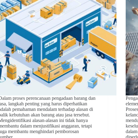
Dalam proses perencanaan pengadaan barang dan
Pengad
jasa, langkah penting yang harus diperhatikan
eleme
adalah pemahaman mendalam terhadap alasan di
Prose
balik kebutuhan akan barang atau jasa tersebut.
kelanc
Mengidentifikasi alasan-alasan ini tidak hanya
mendu
membantu dalam menjustifikasi anggaran, tetapi
kesel
juga membantu menghindari pemborosan
dalam
sumber…
diper