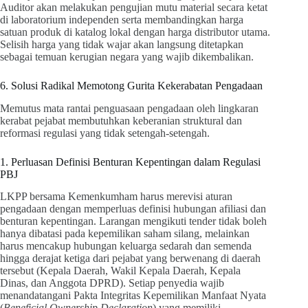
Auditor akan melakukan pengujian mutu material secara ketat
di laboratorium independen serta membandingkan harga
satuan produk di katalog lokal dengan harga distributor utama.
Selisih harga yang tidak wajar akan langsung ditetapkan
sebagai temuan kerugian negara yang wajib dikembalikan.
6. Solusi Radikal Memotong Gurita Kekerabatan Pengadaan
Memutus mata rantai penguasaan pengadaan oleh lingkaran
kerabat pejabat membutuhkan keberanian struktural dan
reformasi regulasi yang tidak setengah-setengah.
1. Perluasan Definisi Benturan Kepentingan dalam Regulasi
PBJ
LKPP bersama Kemenkumham harus merevisi aturan
pengadaan dengan memperluas definisi hubungan afiliasi dan
benturan kepentingan. Larangan mengikuti tender tidak boleh
hanya dibatasi pada kepemilikan saham silang, melainkan
harus mencakup hubungan keluarga sedarah dan semenda
hingga derajat ketiga dari pejabat yang berwenang di daerah
tersebut (Kepala Daerah, Wakil Kepala Daerah, Kepala
Dinas, dan Anggota DPRD). Setiap penyedia wajib
menandatangani Pakta Integritas Kepemilikan Manfaat Nyata
(
Beneficial Ownership Declaration
) yang memiliki