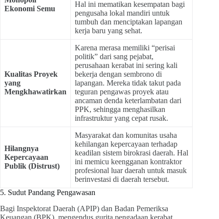
Hal ini mematikan kesempatan bagi
Ekonomi Semu
pengusaha lokal mandiri untuk
tumbuh dan menciptakan lapangan
kerja baru yang sehat.
Karena merasa memiliki “perisai
politik” dari sang pejabat,
perusahaan kerabat ini sering kali
Kualitas Proyek
bekerja dengan sembrono di
yang
lapangan. Mereka tidak takut pada
Mengkhawatirkan
teguran pengawas proyek atau
ancaman denda keterlambatan dari
PPK, sehingga menghasilkan
infrastruktur yang cepat rusak.
Masyarakat dan komunitas usaha
kehilangan kepercayaan terhadap
Hilangnya
keadilan sistem birokrasi daerah. Hal
Kepercayaan
ini memicu keengganan kontraktor
Publik (Distrust)
profesional luar daerah untuk masuk
berinvestasi di daerah tersebut.
5. Sudut Pandang Pengawasan
Bagi Inspektorat Daerah (APIP) dan Badan Pemeriksa
Keuangan (BPK), mengendus gurita pengadaan kerabat