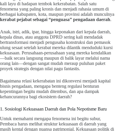
kali layu di hadapan tembok kekerabatan. Salah satu
fenomena yang paling kronis dan menjadi rahasia umum di
berbagai kabupaten, kota, maupun provinsi adalah munculnya
kerabat pejabat sebagai “penguasa” pengadaan daerah
.
Anak, istri, adik, ipar, hingga keponakan dari kepala daerah,
kepala dinas, atau anggota DPRD sering kali mendadak
bertransformasi menjadi pengusaha konstruksi dan pemasok
ulung sesaat setelah kerabat mereka dilantik menduduki kursi
kekuasaan. Perusahaan-perusahaan yang mereka kendalikan
—baik secara langsung maupun di balik layar melalui nama
orang lain—dengan sangat mudah meraup puluhan paket
proyek strategis dengan nilai pagu fantastis.
Bagaimana relasi kekerabatan ini dikonversi menjadi kapital
bisnis pengadaan, mengapa benteng regulasi benturan
kepentingan begitu mudah ditembus, dan apa dampak
kehancurannya bagi ekosistem daerah?
1. Sosiologi Kekuasaan Daerah dan Pola Nepotisme Baru
Untuk memahami mengapa fenomena ini begitu subur,
Pembaca harus melihat struktur kekuasaan di daerah yang
masih kental dengan nuansa patrimonial. Kekuasaan politik di