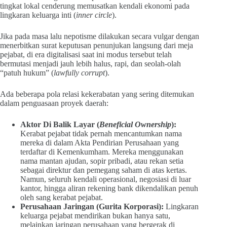
tingkat lokal cenderung memusatkan kendali ekonomi pada
lingkaran keluarga inti (
inner circle
).
Jika pada masa lalu nepotisme dilakukan secara vulgar dengan
menerbitkan surat keputusan penunjukan langsung dari meja
pejabat, di era digitalisasi saat ini modus tersebut telah
bermutasi menjadi jauh lebih halus, rapi, dan seolah-olah
“patuh hukum” (
lawfully corrupt
).
Ada beberapa pola relasi kekerabatan yang sering ditemukan
dalam penguasaan proyek daerah:
Aktor Di Balik Layar (
Beneficial Ownership
):
Kerabat pejabat tidak pernah mencantumkan nama
mereka di dalam Akta Pendirian Perusahaan yang
terdaftar di Kemenkumham. Mereka menggunakan
nama mantan ajudan, sopir pribadi, atau rekan setia
sebagai direktur dan pemegang saham di atas kertas.
Namun, seluruh kendali operasional, negosiasi di luar
kantor, hingga aliran rekening bank dikendalikan penuh
oleh sang kerabat pejabat.
Perusahaan Jaringan (Gurita Korporasi):
Lingkaran
keluarga pejabat mendirikan bukan hanya satu,
melainkan jaringan perusahaan yang bergerak di