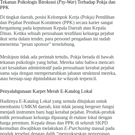
Tekanan Psikologis Birokrasi (
Psy-War
) Terhadap Pokja dan
PPK
Di tingkat daerah, posisi Kelompok Kerja (Pokja) Pemilihan
dan Pejabat Pembuat Komitmen (PPK) secara karier sangat
bergantung pada keputusan Kepala Daerah atau Kepala
Dinas. Ketika sebuah perusahaan terafiliasi keluarga pejabat
ikut serta dalam tender, para personel pengadaan ini sudah
menerima “pesan sponsor” terselubung.
Meskipun tidak ada perintah tertulis, Pokja berada di bawah
tekanan psikologis yang hebat. Mereka tahu bahwa mencari-
cari kesalahan administratif pada perusahaan kerabat pejabat
sama saja dengan mempertaruhkan jabatan struktural mereka,
atau bersiap-siap dipindahkan ke wilayah terpencil.
Penyalahgunaan Karpet Merah E-Katalog Lokal
Hadirnya E-Katalog Lokal yang semula ditujukan untuk
membantu UMKM daerah, kini tidak jarang bergeser fungsi
menjadi instrumen baru bagi kerabat pejabat. Produk-produk
milik perusahaan keluarga dipasang di etalase lokal dengan
harga premium. Kepala dinas dan PPK di seluruh SKPD
kemudian diwajibkan melakukan
E-Purchasing
massal pada
produk tersebut dengan dalih “menyukseskan penyerapan