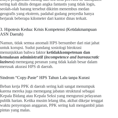
sering kali ditulis dengan angka fantastis yang tidak logis,
seolah-olah barang tersebut dikirim menembus medan
geografis yang ekstrem, padahal gudang penyedia hanya
berjarak beberapa kilometer dari kantor dinas terkait.
3. Hipotesis Kedua: Krisis Kompetensi (Ketidakmampuan
ASN Daerah)
Namun, tidak semua anomali HPS bersumber dari niat jahat
untuk korupsi. Sudut pandang sosiologi birokrasi
menunjukkan bahwa faktor
ketidakkompetenan dan
kemalasan administratif (
incompetence and bureaucratic
laziness
)
memegang peranan yang tidak kalah besar dalam
merusak akurasi HPS di daerah.
Sindrom “Copy-Paste” HPS Tahun Lalu tanpa Kurasi
Beban kerja PPK di daerah sering kali sangat menumpuk
karena mereka juga memegang jabatan struktural sebagai
Kepala Bidang atau Kepala Seksi yang mengurusi pelayanan
publik harian. Ketika musim lelang tiba, akibat dikejar tenggat
waktu penyerapan anggaran, PPK sering kali mengambil jalan
pintas yang malas.