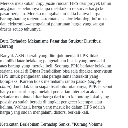
Mereka melakukan
copy-paste
rincian HPS dari proyek tahun
anggaran sebelumnya tanpa melakukan re-survei harga ke
pasar berjalan. Mereka mengabaikan fakta bahwa harga
barang-barang tertentu—terutama sektor teknologi informasi
dan elektronik—mengalami penurunan harga yang sangat
drastis setiap tahunnya.
Buta Terhadap Mekanisme Pasar dan Struktur Distribusi
Barang
Banyak ASN daerah yang ditunjuk menjadi PPK tidak
memiliki latar belakang pengetahuan bisnis yang memadai
atas barang yang mereka beli. Seorang PPK berlatar belakang
sarjana sosial di Dinas Pendidikan bisa saja dipaksa menyusun
HPS untuk pengadaan alat peraga sains interaktif yang
kompleks. Karena tidak memahami rantai pasok (
supply
chain
) dan tidak tahu siapa distributor utamanya, PPK tersebut
hanya mencari harga melalui pencarian internet acak atau
sekadar meminta daftar harga dari toko kelontong lokal yang
posisinya sudah berada di tingkat pengecer keempat atau
kelima. Walhasil, harga yang masuk ke dalam HPS adalah
harga yang sudah mengalami distorsi berkali-kali.
Ketakutan Berlebihan Terhadap Sanksi “Kurang Volume”