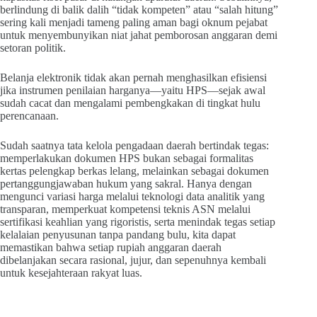
berlindung di balik dalih “tidak kompeten” atau “salah hitung”
sering kali menjadi tameng paling aman bagi oknum pejabat
untuk menyembunyikan niat jahat pemborosan anggaran demi
setoran politik.
Belanja elektronik tidak akan pernah menghasilkan efisiensi
jika instrumen penilaian harganya—yaitu HPS—sejak awal
sudah cacat dan mengalami pembengkakan di tingkat hulu
perencanaan.
Sudah saatnya tata kelola pengadaan daerah bertindak tegas:
memperlakukan dokumen HPS bukan sebagai formalitas
kertas pelengkap berkas lelang, melainkan sebagai dokumen
pertanggungjawaban hukum yang sakral. Hanya dengan
mengunci variasi harga melalui teknologi data analitik yang
transparan, memperkuat kompetensi teknis ASN melalui
sertifikasi keahlian yang rigoristis, serta menindak tegas setiap
kelalaian penyusunan tanpa pandang bulu, kita dapat
memastikan bahwa setiap rupiah anggaran daerah
dibelanjakan secara rasional, jujur, dan sepenuhnya kembali
untuk kesejahteraan rakyat luas.