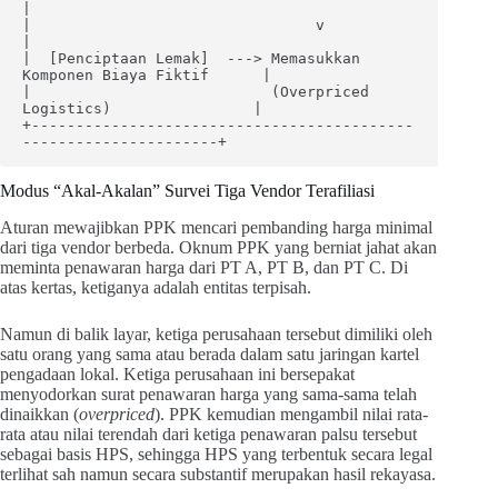
|

|                                v                                
|

|  [Penciptaan Lemak]  ---> Memasukkan 
Komponen Biaya Fiktif      |

|                           (Overpriced 
Logistics)                |

+-------------------------------------------
Modus “Akal-Akalan” Survei Tiga Vendor Terafiliasi
Aturan mewajibkan PPK mencari pembanding harga minimal
dari tiga vendor berbeda. Oknum PPK yang berniat jahat akan
meminta penawaran harga dari PT A, PT B, dan PT C. Di
atas kertas, ketiganya adalah entitas terpisah.
Namun di balik layar, ketiga perusahaan tersebut dimiliki oleh
satu orang yang sama atau berada dalam satu jaringan kartel
pengadaan lokal. Ketiga perusahaan ini bersepakat
menyodorkan surat penawaran harga yang sama-sama telah
dinaikkan (
overpriced
). PPK kemudian mengambil nilai rata-
rata atau nilai terendah dari ketiga penawaran palsu tersebut
sebagai basis HPS, sehingga HPS yang terbentuk secara legal
terlihat sah namun secara substantif merupakan hasil rekayasa.