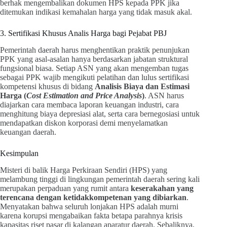
berhak mengembalikan dokumen HPS kepada PPK jika
ditemukan indikasi kemahalan harga yang tidak masuk akal.
3. Sertifikasi Khusus Analis Harga bagi Pejabat PBJ
Pemerintah daerah harus menghentikan praktik penunjukan
PPK yang asal-asalan hanya berdasarkan jabatan struktural
fungsional biasa. Setiap ASN yang akan mengemban tugas
sebagai PPK wajib mengikuti pelatihan dan lulus sertifikasi
kompetensi khusus di bidang
Analisis Biaya dan Estimasi
Harga (
Cost Estimation and Price Analysis
)
. ASN harus
diajarkan cara membaca laporan keuangan industri, cara
menghitung biaya depresiasi alat, serta cara bernegosiasi untuk
mendapatkan diskon korporasi demi menyelamatkan
keuangan daerah.
Kesimpulan
Misteri di balik Harga Perkiraan Sendiri (HPS) yang
melambung tinggi di lingkungan pemerintah daerah sering kali
merupakan perpaduan yang rumit antara
keserakahan yang
terencana dengan ketidakkompetenan yang dibiarkan
.
Menyatakan bahwa seluruh lonjakan HPS adalah murni
karena korupsi mengabaikan fakta betapa parahnya krisis
kapasitas riset pasar di kalangan aparatur daerah. Sebaliknya,