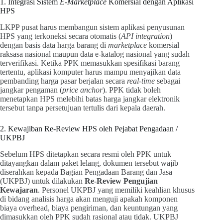
1. Integrasi Sistem
E-Marketplace
Komersial dengan Aplikasi
HPS
LKPP pusat harus membangun sistem aplikasi penyusunan
HPS yang terkoneksi secara otomatis (
API integration
)
dengan basis data harga barang di
marketplace
komersial
raksasa nasional maupun data e-katalog nasional yang sudah
terverifikasi. Ketika PPK memasukkan spesifikasi barang
tertentu, aplikasi komputer harus mampu menyajikan data
pembanding harga pasar berjalan secara
real-time
sebagai
jangkar pengaman (
price anchor
). PPK tidak boleh
menetapkan HPS melebihi batas harga jangkar elektronik
tersebut tanpa persetujuan tertulis dari kepala daerah.
2. Kewajiban Re-Review HPS oleh Pejabat Pengadaan /
UKPBJ
Sebelum HPS ditetapkan secara resmi oleh PPK untuk
ditayangkan dalam paket lelang, dokumen tersebut wajib
diserahkan kepada Bagian Pengadaan Barang dan Jasa
(UKPBJ) untuk dilakukan
Re-Review Pengujian
Kewajaran
. Personel UKPBJ yang memiliki keahlian khusus
di bidang analisis harga akan menguji apakah komponen
biaya overhead, biaya pengiriman, dan keuntungan yang
dimasukkan oleh PPK sudah rasional atau tidak. UKPBJ