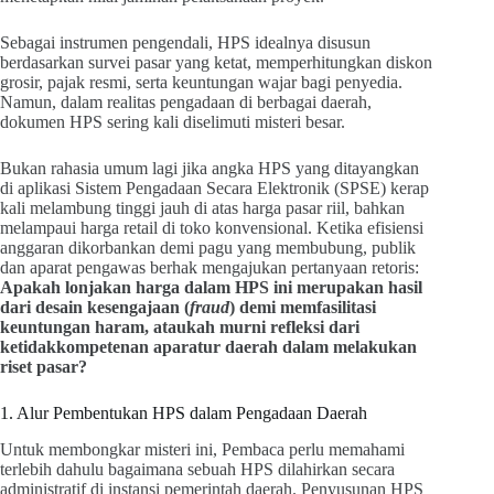
Sebagai instrumen pengendali, HPS idealnya disusun
berdasarkan survei pasar yang ketat, memperhitungkan diskon
grosir, pajak resmi, serta keuntungan wajar bagi penyedia.
Namun, dalam realitas pengadaan di berbagai daerah,
dokumen HPS sering kali diselimuti misteri besar.
Bukan rahasia umum lagi jika angka HPS yang ditayangkan
di aplikasi Sistem Pengadaan Secara Elektronik (SPSE) kerap
kali melambung tinggi jauh di atas harga pasar riil, bahkan
melampaui harga retail di toko konvensional. Ketika efisiensi
anggaran dikorbankan demi pagu yang membubung, publik
dan aparat pengawas berhak mengajukan pertanyaan retoris:
Apakah lonjakan harga dalam HPS ini merupakan hasil
dari desain kesengajaan (
fraud
) demi memfasilitasi
keuntungan haram, ataukah murni refleksi dari
ketidakkompetenan aparatur daerah dalam melakukan
riset pasar?
1. Alur Pembentukan HPS dalam Pengadaan Daerah
Untuk membongkar misteri ini, Pembaca perlu memahami
terlebih dahulu bagaimana sebuah HPS dilahirkan secara
administratif di instansi pemerintah daerah. Penyusunan HPS