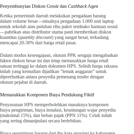
Penyembunyian Diskon Grosir dan
Cashback
Agen
Ketika pemerintah daerah melakukan pengadaan barang
dalam volume besar—misalnya pengadaan 1.000 unit laptop
untuk sekolah atau puluhan ribu paket sembako bantuan sosial
—pabrikan atau distributor utama pasti memberikan diskon
kuantitas (
quantity discount
) yang sangat besar, terkadang
mencapai 20-30% dari harga retail pasar.
Dalam modus kesengajaan, oknum PPK sengaja mengabaikan
faktor diskon besar ini dan tetap memasukkan harga retail
satuan tertinggi ke dalam dokumen HPS. Selisih harga raksasa
inilah yang kemudian dijadikan “lemak anggaran” untuk
diperebutkan antara penyedia pemenang tender dengan
oknum pejabat di daerah.
Memasukkan Komponen Biaya Pendukung Fiktif
Penyusunan HPS memperbolehkan masuknya komponen
biaya pengiriman, biaya instalasi, keuntungan wajar penyedia
(maksimal 15%), dan beban pajak (PPN 11%). Celah inilah
yang sering dimanipulasi secara berlebihan.
Biaya pengiriman barang dari ibu kota provinsi ke kabupaten