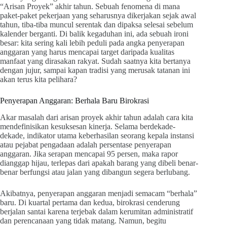
“Arisan Proyek” akhir tahun. Sebuah fenomena di mana
paket-paket pekerjaan yang seharusnya dikerjakan sejak awal
tahun, tiba-tiba muncul serentak dan dipaksa selesai sebelum
kalender berganti. Di balik kegaduhan ini, ada sebuah ironi
besar: kita sering kali lebih peduli pada angka penyerapan
anggaran yang harus mencapai target daripada kualitas
manfaat yang dirasakan rakyat. Sudah saatnya kita bertanya
dengan jujur, sampai kapan tradisi yang merusak tatanan ini
akan terus kita pelihara?
Penyerapan Anggaran: Berhala Baru Birokrasi
Akar masalah dari arisan proyek akhir tahun adalah cara kita
mendefinisikan kesuksesan kinerja. Selama berdekade-
dekade, indikator utama keberhasilan seorang kepala instansi
atau pejabat pengadaan adalah persentase penyerapan
anggaran. Jika serapan mencapai 95 persen, maka rapor
dianggap hijau, terlepas dari apakah barang yang dibeli benar-
benar berfungsi atau jalan yang dibangun segera berlubang.
Akibatnya, penyerapan anggaran menjadi semacam “berhala”
baru. Di kuartal pertama dan kedua, birokrasi cenderung
berjalan santai karena terjebak dalam kerumitan administratif
dan perencanaan yang tidak matang. Namun, begitu