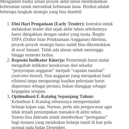
Mengakhiri tradisi arisan proyek akhir tahun membutuhkan
keberanian untuk merombak kebiasaan lama. Berikut adalah
beberapa langkah strategis yang bisa diambil:
Dini Hari Pengadaan (Early Tender):
Instruksi untuk
melakukan tender dini sejak akhir tahun sebelumnya
harus ditegakkan dengan sanksi yang nyata. Begitu
DIPA (Daftar Isian Pelaksanaan Anggaran) diterima,
proyek-proyek strategis harus sudah bisa dikontrakkan
di awal Januari. Tidak ada alasan untuk menunggu
hingga semester kedua.
Reposisi Indikator Kinerja:
Pemerintah harus mulai
mengubah indikator kesuksesan dari sekadar
“penyerapan anggaran” menjadi “capaian manfaat”
(
outcome-based
). Sisa anggaran yang merupakan hasil
efisiensi tanpa mengurangi kualitas pekerjaan harus
diapresiasi sebagai prestasi, bukan dianggap sebagai
kegagalan serapan.
Optimalisasi E-Katalog Sepanjang Tahun:
Kehadiran E-Katalog seharusnya mempermudah
belanja kapan saja. Namun, perlu ada pengawasan agar
tidak terjadi penumpukan transaksi di akhir tahun.
Sistem bisa didesain untuk memberikan “peringatan”
bagi instansi yang melakukan belanja masif di luar pola
normal pada bulan Desember.