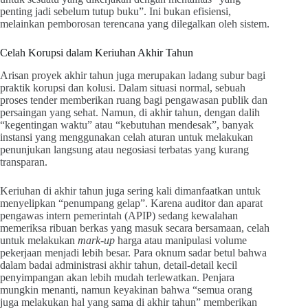
penting jadi sebelum tutup buku”. Ini bukan efisiensi,
melainkan pemborosan terencana yang dilegalkan oleh sistem.
Celah Korupsi dalam Keriuhan Akhir Tahun
Arisan proyek akhir tahun juga merupakan ladang subur bagi
praktik korupsi dan kolusi. Dalam situasi normal, sebuah
proses tender memberikan ruang bagi pengawasan publik dan
persaingan yang sehat. Namun, di akhir tahun, dengan dalih
“kegentingan waktu” atau “kebutuhan mendesak”, banyak
instansi yang menggunakan celah aturan untuk melakukan
penunjukan langsung atau negosiasi terbatas yang kurang
transparan.
Keriuhan di akhir tahun juga sering kali dimanfaatkan untuk
menyelipkan “penumpang gelap”. Karena auditor dan aparat
pengawas intern pemerintah (APIP) sedang kewalahan
memeriksa ribuan berkas yang masuk secara bersamaan, celah
untuk melakukan
mark-up
harga atau manipulasi volume
pekerjaan menjadi lebih besar. Para oknum sadar betul bahwa
dalam badai administrasi akhir tahun, detail-detail kecil
penyimpangan akan lebih mudah terlewatkan. Penjara
mungkin menanti, namun keyakinan bahwa “semua orang
juga melakukan hal yang sama di akhir tahun” memberikan