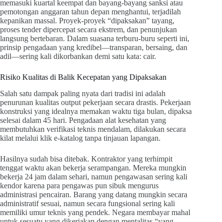
memasuki kuartal keempat dan bayang-bayang sanksi atau
pemotongan anggaran tahun depan menghantui, terjadilah
kepanikan massal. Proyek-proyek “dipaksakan” tayang,
proses tender dipercepat secara ekstrem, dan penunjukan
langsung bertebaran. Dalam suasana terburu-buru seperti ini,
prinsip pengadaan yang kredibel—transparan, bersaing, dan
adil—sering kali dikorbankan demi satu kata: cair.
Risiko Kualitas di Balik Kecepatan yang Dipaksakan
Salah satu dampak paling nyata dari tradisi ini adalah
penurunan kualitas output pekerjaan secara drastis. Pekerjaan
konstruksi yang idealnya memakan waktu tiga bulan, dipaksa
selesai dalam 45 hari. Pengadaan alat kesehatan yang
membutuhkan verifikasi teknis mendalam, dilakukan secara
kilat melalui klik e-katalog tanpa tinjauan lapangan.
Hasilnya sudah bisa ditebak. Kontraktor yang terhimpit
tenggat waktu akan bekerja serampangan. Mereka mungkin
bekerja 24 jam dalam sehari, namun pengawasan sering kali
kendor karena para pengawas pun sibuk mengurus
administrasi pencairan. Barang yang datang mungkin secara
administratif sesuai, namun secara fungsional sering kali
memiliki umur teknis yang pendek. Negara membayar mahal
untuk sesuatu yang dikerjakan dengan mentalitas “yang